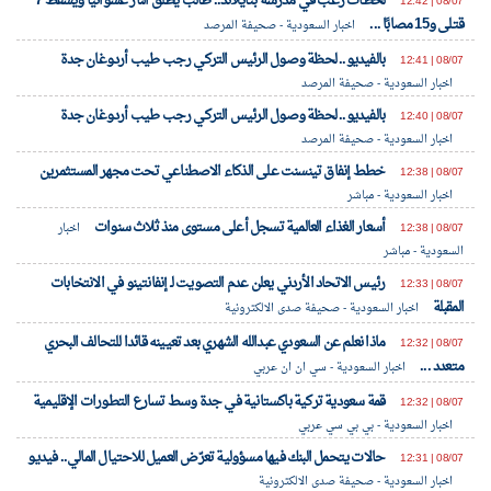
لحظات رعب في مدرسة بتايلاند.. طالب يطلق النار عشوائيًا ويسقط 7
08/07 | 12:42
قتلى و15 مصابًا ...
اخبار السعودية - صحيفة المرصد
بالفيديو.. لحظة وصول الرئيس التركي رجب طيب أردوغان جدة
08/07 | 12:41
اخبار السعودية - صحيفة المرصد
بالفيديو.. لحظة وصول الرئيس التركي رجب طيب أردوغان جدة
08/07 | 12:40
اخبار السعودية - صحيفة المرصد
خطط إنفاق تينسنت على الذكاء الاصطناعي تحت مجهر المستثمرين
08/07 | 12:38
اخبار السعودية - مباشر
أسعار الغذاء العالمية تسجل أعلى مستوى منذ ثلاث سنوات
08/07 | 12:38
اخبار
السعودية - مباشر
رئيس الاتحاد الأردني يعلن عدم التصويت لـ إنفانتينو في الانتخابات
08/07 | 12:33
المقبلة
اخبار السعودية - صحيفة صدى الالكترونية
ماذا نعلم عن السعودي عبدالله الشهري بعد تعيينه قائدا للتحالف البحري
08/07 | 12:32
متعدد ...
اخبار السعودية - سي ان ان عربي
قمة سعودية تركية باكستانية في جدة وسط تسارع التطورات الإقليمية
08/07 | 12:32
اخبار السعودية - بي بي سي عربي
حالات يتحمل البنك فيها مسؤولية تعرّض العميل للاحتيال المالي.. فيديو
08/07 | 12:31
اخبار السعودية - صحيفة صدى الالكترونية