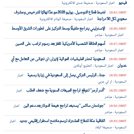
فيديو
اخبار السعودية - صحيفة صدى الالكترونية
لضبط قطاع التوصيل.. يوليو 2028 موعدًا نهائيًا للترخيص ومشرف
08/07 | 16:42
سعودي لكل 50 دراجة
اخبار السعودية - صحيفة الوئام الالكترونية
الإسترليني يتراجع طفيفًا وسط التركيز على تطورات الشرق الأوسط
08/07 | 16:36
اخبار السعودية - مباشر
أسهم الطاقة الشمسية الأمريكية تقفز بعد رسوم ترامب على الصين
08/07 | 16:37
اخبار السعودية - مباشر
السعودية تحذر المليشيات الموالية لإيران: لن نتوانى عن التعامل مع أي
08/07 | 16:36
عدوان
اخبار السعودية - الخليج أونلاين
جدة.. الرئيس التركي يصل إلى السعودية في زيارة رسمية
08/07 | 16:35
اخبار
السعودية - ار تي عربي
"أندر آرمر" تتوقع تراجع المبيعات السنوية مع ضعف الطلب
08/07 | 16:35
اخبار
السعودية - مباشر
"جولدمان ساكس" يستبعد تراجع هيمنة الدولار بعد دعم الين
08/07 | 16:34
اخبار
السعودية - مباشر
اتفاقية مكة للدفاع المشترك ترسم ملامح استقرار إقليمي جديد
08/07 | 16:33
اخبار
السعودية - صحيفة البلاد