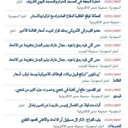
خطبتا الجمعة في المسجد الحرام والمسجد النبوي الشريف
08/07 | 13:59
اخبار
السعودية - صحيفة صدى الالكترونية
المملكة توقع اتفاقية الدفاع المشترك مع تركيا وباكستان
08/07 | 13:56
اخبار السعودية
- صحيفة صدى الالكترونية
عضو الفيدرالي الأمريكي ينتقد قرار تثبيت أسعار الفائدة الأخير
08/07 | 13:43
اخبار
السعودية - مباشر
‏حتى اللي فيه رمق باعوه.. جمال عارف يثير الجدل بتغريدة عن الاتحاد
08/07 | 13:42
اخبار السعودية - صحيفة المرصد
‏حتى اللي فيه رمق باعوه.. جمال عارف يثير الجدل بتغريدة عن الاتحاد
08/07 | 13:41
اخبار السعودية - صحيفة المرصد
"بيتكوين" ترتفع قبيل بيانات الوظائف الأمريكية وسط ترقب أسعار
08/07 | 13:36
الفائدة
اخبار السعودية - مباشر
نور الغندور: طلع لي ثعلبة في شعري وخسرت جزء كثير من شعري..
08/07 | 13:32
فيديو
اخبار السعودية - صحيفة صدى الالكترونية
أنباء متداولة عن انفصال إينيس غاريسا عن لامين يامال
08/07 | 13:30
اخبار
السعودية - صحيفة صدى الالكترونية
وليد الفراج : اذكر كل مسؤول أن الاتحاد والأهلي العمود الفقري
08/07 | 13:29
للمدرجات
اخبار السعودية - صحيفة صدى الالكترونية