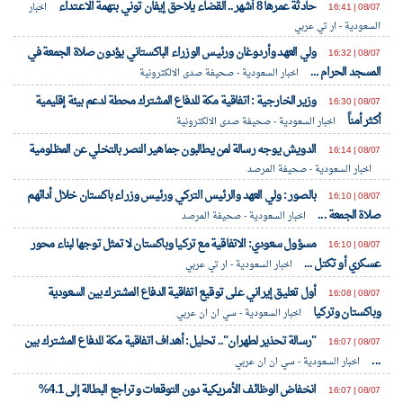
حادثة عمرها 8 أشهر.. القضاء يلاحق إيفان توني بتهمة الاعتداء
08/07 | 16:41
اخبار
السعودية - ار تي عربي
ولي العهد وأردوغان ورئيس الوزراء الباكستاني يؤدون صلاة الجمعة في
08/07 | 16:32
المسجد الحرام ...
اخبار السعودية - صحيفة صدى الالكترونية
وزير الخارجية : اتفاقية مكة للدفاع المشترك محطة لدعم بيئة إقليمية
08/07 | 16:30
أكثر أمناً
اخبار السعودية - صحيفة صدى الالكترونية
الدويش يوجه رسالة لمن يطالبون جماهير النصر بالتخلي عن المظلومية
08/07 | 16:14
اخبار السعودية - صحيفة المرصد
بالصور : ولي العهد والرئيس التركي ورئيس وزراء باكستان خلال أدائهم
08/07 | 16:10
صلاة الجمعة ...
اخبار السعودية - صحيفة المرصد
مسؤول سعودي: الاتفاقية مع تركيا وباكستان لا تمثل توجها لبناء محور
08/07 | 16:10
عسكري أو تكتل ...
اخبار السعودية - ار تي عربي
أول تعليق إيراني على توقيع اتفاقية الدفاع المشترك بين السعودية
08/07 | 16:08
وباكستان وتركيا
اخبار السعودية - سي ان ان عربي
"رسالة تحذير لطهران".. تحليل: أهداف اتفاقية مكة للدفاع المشترك بين
08/07 | 16:07
...
اخبار السعودية - سي ان ان عربي
انخفاض الوظائف الأمريكية دون التوقعات وتراجع البطالة إلى 4.1%
08/07 | 16:07