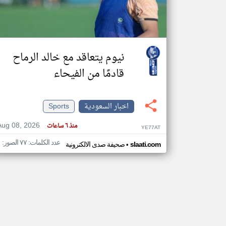
تعبر
المقالات
نيوم يتعاقد مع خالد الرماح
الموجوده
هنا عن
قادمًا من الفيحاء
وجهة
نظر
كاتبيها.
اخبار السعودية
Sports
Aug 08, 2026
منذ ٦ ساعات
YE77AT
عدد الكلمات: ٧٧ الصور: ١
•
slaati.com
صحيفة صدى الالكترونية