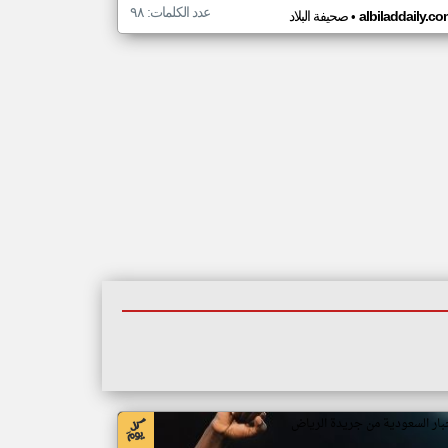
عدد الكلمات: ٩٨
•
albiladdaily.c
صحيفة البلاد
بار السعودية من جريدة الرياض