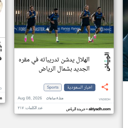
الهلال يدشن تدريباته في مقره
الجديد بشمال الرياض
اخبار السعودية
Sports
G
Aug 08, 2026
منذ ٨ ساعات
m
VN38DH
عدد الكلمات: ٢١٧
•
alriyadh.com
جريدة الرياض