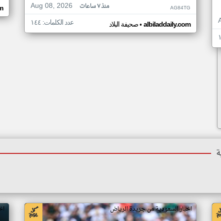
Aug 08, 2026
منذ ٧ ساعات
AG84TG
om
عدد الكلمات: ١٤٤
•
albiladdaily.com
صحيفة البلاد
ة
اخبار السعودية من جريدة الرياض
اخ