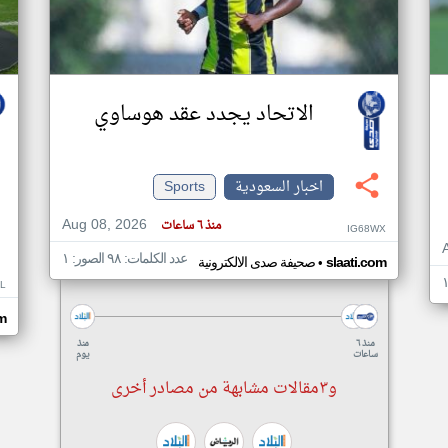
الاتحاد يجدد عقد هوساوي
اخبار السعودية
Sports
Aug 08, 2026
منذ ٦ ساعات
IG68WX
عدد الكلمات: ٩٨ الصور: ١
•
slaati.com
صحيفة صدى الالكترونية
IL
m
منذ ٦
منذ
ساعات
يوم
و٣مقالات مشابهة من مصادر أخرى