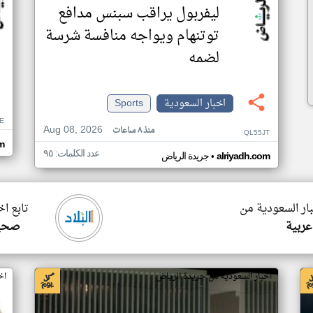
ليفربول يراقب سبنس مدافع
توتنهام ويواجه منافسة شرسة
لضمه
اخبار السعودية
Sports
E
Aug 08, 2026
منذ ٨ ساعات
QL55JT
m
عدد الكلمات: ٩٥
•
alriyadh.com
جريدة الرياض
بار السعودية من
تابع ا
عربية
صحيف
اخبار السعودية من جريدة الرياض
اخ