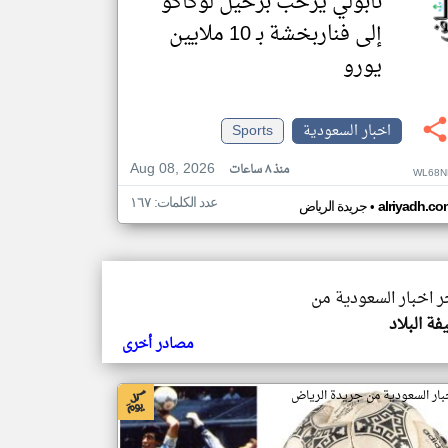
نابولي يرحب برحيل لوكاكو
إلى فناربخشة بـ 10 ملايين
يورو
اخبار السعودية
Sports
Aug 08, 2026
منذ ٨ ساعات
WL68N
عدد الكلمات: ١٦٧
•
alriyadh.co
جريدة الرياض
خر اخبار السعودية من
ة البلاد
مصادر أخرى
بار السعودية من جريدة الرياض