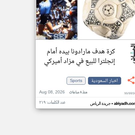
كرة هدف مارادونا بيده أمام
إنجلترا للبيع في مزاد أميركي
اخبار السعودية
Sports
Aug 08, 2026
منذ ٨ ساعات
NV99S
عدد الكلمات: ٢١٩
•
alriyadh.co
جريدة الرياض