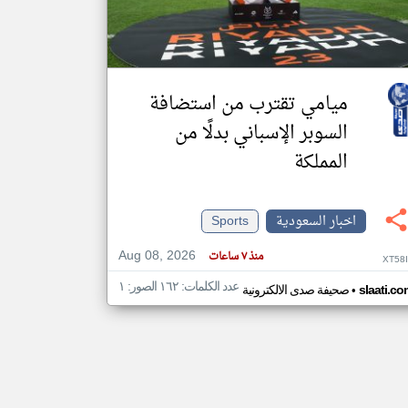
klyoum.com
تغيير الدولة
مصادر الأخبار من السعودية
ميامي تقترب من استضافة
اخبار السعودية على مدار الساعة
السوبر الإسباني بدلًا من
أهم اخبار السعودية العاجلة والمباشرة
المملكة
اخبار السعودية
Sports
Aug 08, 2026
منذ ٧ ساعات
XT58
عدد الكلمات: ١٦٢ الصور: ١
•
slaati.co
صحيفة صدى الالكترونية