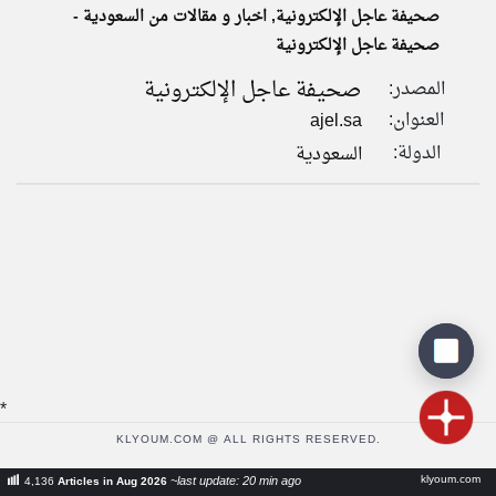
صحيفة عاجل الإلكترونية, اخبار و مقالات من السعودية -
صحيفة عاجل الإلكترونية
klyoum.com
تغيير الدولة
صحيفة عاجل الإلكترونية
المصدر:
تعبر
مصادر الأخبار من السعودية
المقالات
العنوان:
ajel.sa
الموجوده
اخبار السعودية على مدار الساعة
هنا عن
الدولة:
السعودية
وجهة
نظر
أهم اخبار السعودية العاجلة والمباشرة
كاتبيها.
*
KLYOUM.COM @ ALL RIGHTS RESERVED.
klyoum.com
~last update: 20 min ago
4,136
Articles in Aug 2026