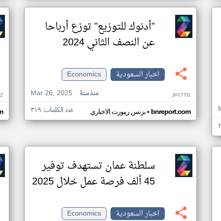
"أدنوك للتوزيع" توزع أرباحا
عن النصف الثاني 2024
اخبار السعودية
Economics
Mar 26, 2025
منذ سنة
Z
JP07TG
عدد الكلمات: ٣١٩
•
bnreport.com
بزنس ريبورت الاخباري
m
سلطنة عمان تستهدف توفير
45 ألف فرصة عمل خلال 2025
اخبار السعودية
Economics