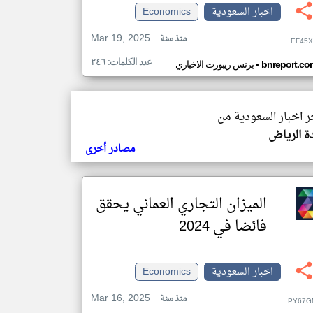
اخبار السعودية
Economics
Mar 19, 2025
منذ سنة
EF45X
عدد الكلمات: ٢٤٦
•
bnreport.co
بزنس ريبورت الاخباري
خر اخبار السعودية من
ة الرياض
مصادر أخرى
الميزان التجاري العماني يحقق
فائضا في 2024
اخبار السعودية
Economics
Mar 16, 2025
منذ سنة
PY67G