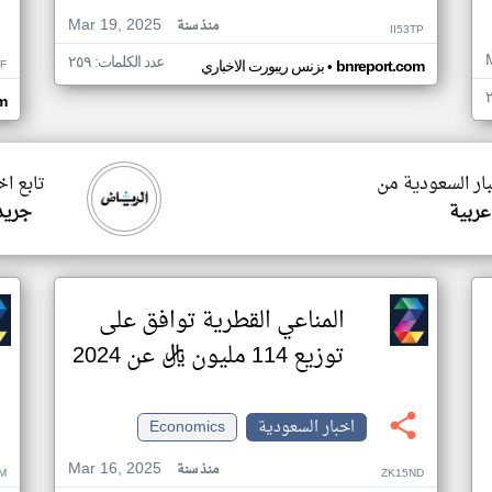
Mar 19, 2025
منذ سنة
II53TP
عدد الكلمات: ٢٥٩
•
F
bnreport.com
بزنس ريبورت الاخباري
m
بار السعودية من
تابع ا
عربية
جريد
المناعي القطرية توافق على
توزيع 114 مليون ريال عن 2024
اخبار السعودية
Economics
Mar 16, 2025
منذ سنة
M
ZK15ND