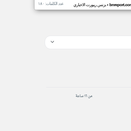
عدد الكلمات: ١٨٠
•
bnreport.co
بزنس ريبورت الاخباري
من ١٦ ساعة