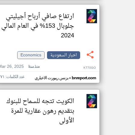
ارتفاع صافي أرباح أجيليتي
جلوبال 153% في العام المالي
2024
اخبار السعودية
Economics
Mar 26, 2025
منذ سنة
KT70GO
عدد الكلمات: ٢٧١
•
bnreport.com
بزنس ريبورت الاخباري
الكويت تتجه للسماح للبنوك
بتقديم رهون عقارية للمرة
الأولى