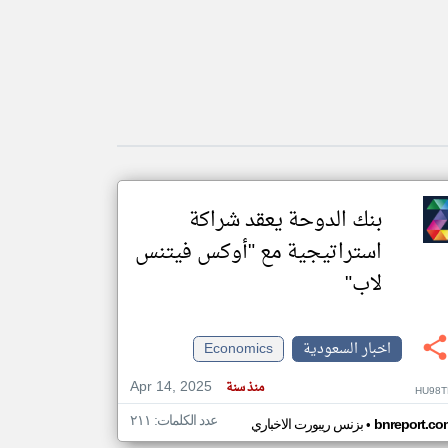
klyoum.com
تغيير الدولة
مصادر الأخبار من السعودية
اخبار السعودية على مدار الساعة
أهم اخبار السعودية العاجلة والمباشرة
بنك الدوحة يعقد شراكة
استراتيجية مع "أوكس فيتنس
لاب"
اخبار السعودية
Economics
Apr 14, 2025
منذ سنة
HU98T
عدد الكلمات: ٢١١
•
bnreport.co
بزنس ريبورت الاخباري