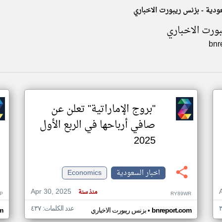
عودية - بزنس ريبورت الاخباري
ورت الاخباري
bnr
"بروج الإماراتية" تعلن عن
صافي أرباحها في الربع الأول
2025
اخبار السعودية
Economics
Apr 30, 2025
منذ سنة
P
RY89WR
عدد الكلمات: ٤٣٧
•
bnreport.com
بزنس ريبورت الاخباري
m