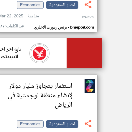
اخبار السعودية
Economics
Mar 22, 2025
منذ سنة
FS43VS
عدد الكلمات: ٢٨٧
•
bnreport.com
بزنس ريبورت الاخباري
تابع اخر اخ
اندبندنت 
استثمار يتجاوز مليار دولار
لإنشاء منطقة لوجستية في
الرياض
اخبار السعودية
Economics