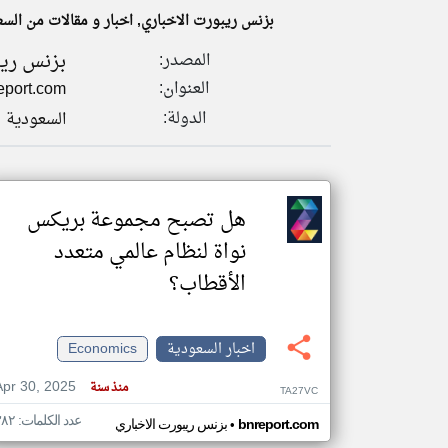
بزنس ريبورت الاخباري, اخبار و مقالات من الس
بزنس ريب
المصدر:
العنوان:
eport.com
تعبر
المقالات
الدولة:
السعودية
الموجوده
هنا عن
وجهة
نظر
كاتبيها.
هل تصبح مجموعة بريكس
نواة لنظام عالمي متعدد
الأقطاب؟
اخبار السعودية
Economics
Apr 30, 2025
منذ سنة
TA27VC
عدد الكلمات: ٣٨٢
•
bnreport.com
بزنس ريبورت الاخباري