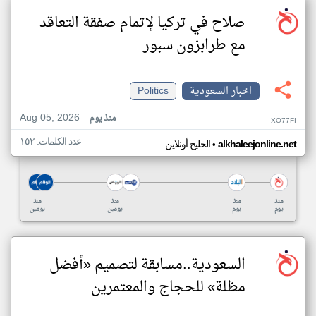
صلاح في تركيا لإتمام صفقة التعاقد
مع طرابزون سبور
اخبار السعودية
Politics
Aug 05, 2026
منذ يوم
XO77FI
عدد الكلمات: ١٥٢
•
alkhaleejonline.net
الخليج أونلاين
منذ
منذ
منذ
منذ
يوم
يوم
يومين
يومين
السعودية..مسابقة لتصميم «أفضل
مظلة» للحجاج والمعتمرين