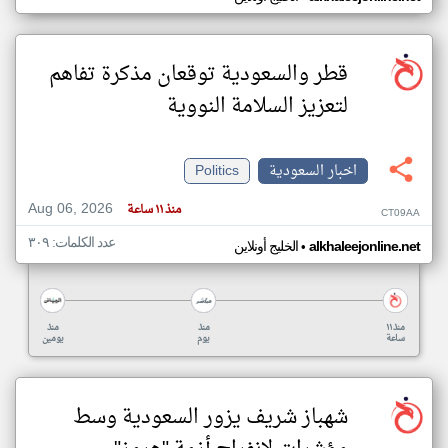
قطر والسعودية توقعان مذكرة تفاهم
لتعزيز السلامة النووية
اخبار السعودية
Politics
Aug 06, 2026
منذ ١١ ساعة
CT09AA
عدد الكلمات: ٣٠٩
•
alkhaleejonline.net
الخليج أونلاين
منذ ١١
منذ
منذ
ساعة
يوم
يومين
شهباز شريف يزور السعودية وسط