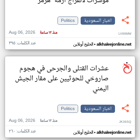
مؤشرات لانفراج أزمة "هرمز"
اخبار السعودية
Politics
Aug 06, 2026
منذ ١٢ ساعة
LV89MW
عدد الكلمات: ٣٩٥
•
alkhaleejonline.net
الخليج أونلاين
عشرات القتلى والجرحى في هجوم
صاروخي للحوثيين على مقار الجيش
اليمني
اخبار السعودية
Politics
Aug 06, 2026
منذ ١٢ ساعة
JK36SQ
عدد الكلمات: ٢٦٠
•
alkhaleejonline.net
الخليج أونلاين