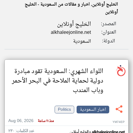
الخليج أونلاين, اخبار و مقالات من السعودية - الخليج
أونلاين
klyoum.com
تغيير الدولة
الخليج أونلاين
المصدر:
تعبر
مصادر الأخبار من السعودية
المقالات
العنوان:
alkhaleejonline.net
الموجوده
اخبار السعودية على مدار الساعة
هنا عن
الدولة:
السعودية
وجهة
نظر
أهم اخبار السعودية العاجلة والمباشرة
كاتبيها.
اللواء الشهري: السعودية تقود مبادرة
دولية لحماية الملاحة في البحر الأحمر
وباب المندب
اخبار السعودية
Politics
Aug 06, 2026
منذ ١١ ساعة
YM74EP
عدد الكلمات: ٢٣٠
•
alkhaleejonline.net
الخليج أونلاين