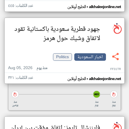
عدد الكلمات: ٤٤٥
•
alkhaleejonline.net
الخليج أونلاين
جهود قطرية سعودية باكستانية تقود
لاتفاق وشيك حول هرمز
اخبار السعودية
Politics
Aug 05, 2026
منذ يوم
FF31TR
عدد الكلمات: ٣٢١
•
alkhaleejonline.net
الخليج أونلاين
منذ
منذ
منذ
يوم
يوم
يومين
فايننشال تايمز: اتفاق مؤقت بين إيران