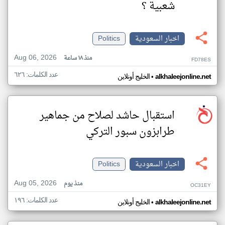
شعبية ؟
اخبار السعودية
Politics
Aug 06, 2026
منذ ١٨ ساعة
FD78ES
عدد الكلمات: ٦٢٦
•
alkhaleejonline.net
الخليج أونلاين
استقبال حاشد لصلاح من جماهير
طرابزون سبور التركي
اخبار السعودية
Politics
Aug 05, 2026
منذ يوم
OC31EY
عدد الكلمات: ١٩٦
•
alkhaleejonline.net
الخليج أونلاين