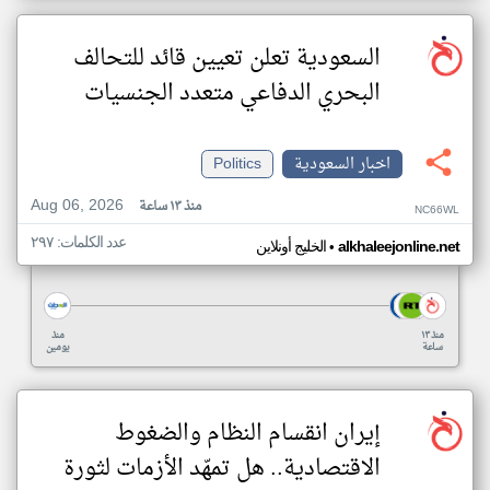
السعودية تعلن تعيين قائد للتحالف
البحري الدفاعي متعدد الجنسيات
اخبار السعودية
Politics
Aug 06, 2026
منذ ١٣ ساعة
NC66WL
عدد الكلمات: ٢٩٧
•
alkhaleejonline.net
الخليج أونلاين
منذ ١٣
منذ
ساعة
يومين
إيران انقسام النظام والضغوط
الاقتصادية.. هل تمهّد الأزمات لثورة