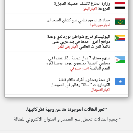
وزارة الدفاع تكشف حصيلة المجزرة
المروعة
اخبار اليمن
حياة شاب موريتاني بين كثبان الصحراء
اخبار موريتانيا
اليونيسكو تدرج شواطئ نورماندي وعدة
مواقع أخرى أحدها في بلد عربي على
قائمة التراث العالمي
اخبار جزر القمر
بينهم ممثلو 7 دول عربية.. 13 عضوا في
مجلس "الفيفا" يدعمون عودة روسيا لكرة
القدم العالمية
اخبار جيبوتي
قراصنة يتخذون أفراد طاقم ناقلة
الكيماويات "أسانا" رهائن في الصومال
اخبار الصومال
*
تعبر المقالات الموجوده هنا عن وجهة نظر كاتبيها.
* جميع المقالات تحمل إسم المصدر و العنوان الاكتروني للمقالة.