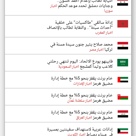
النيابة تطالب بإعدام أحمد حسون..
وجنايات دمشق تحدد موعد الحكم
اخبار
سوريا
إدانة سائقي "طاكسيات" على خلفية
"أحداث سبتة".. والنقابة تطالب بالإنصاف
اخبار المغرب
محمد صلاح يثير جنون سيدة مسنة في
تركيا
اخبار مصر
فابينهو يودع الاتحاد: اليوم تنتهي رحلتي
كلاعب وتبدأ كمشجع
اخبار السعودية
خام برنت يقفز بنحو 5% مع خطة إدارة
مضيق هرمز
اخبار الإمارات
خام برنت يقفز بنحو 5% مع خطة إدارة
مضيق هرمز
اخبار سلطنة عُمان
خام برنت يقفز بنحو 5% مع خطة إدارة
مضيق هرمز
اخبار العراق
إدانات عربية لاستهداف سفينتين بمسيرة
في ميناء دمياط
اخبار الكويت