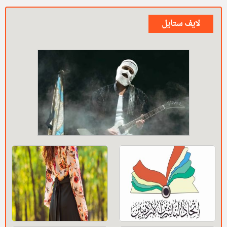
لايف ستايل