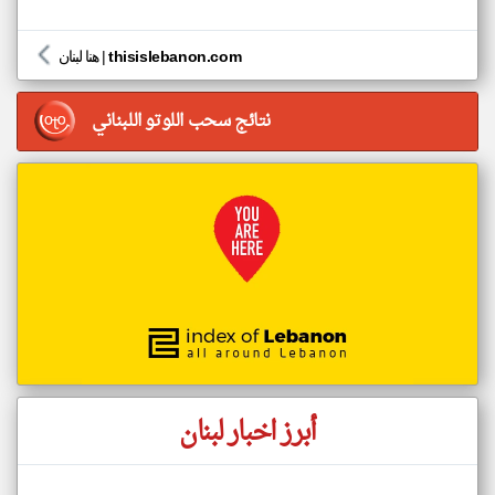
thisislebanon.com
|
هنا لبنان
نتائج سحب اللوتو اللبناني
أبرز اخبار لبنان