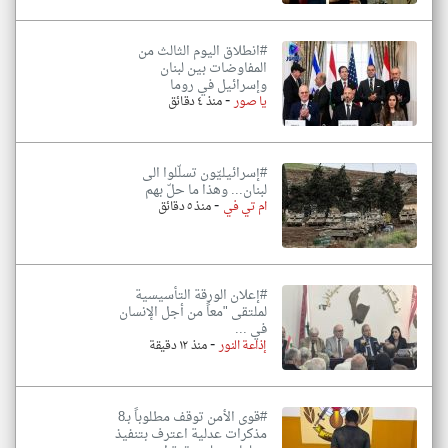
#انطلاق اليوم الثالث من
المفاوضات بين لبنان
وإسرائيل في روما
-
يا صور
منذ ٤ دقائق
#إسرائيليّون تسلّلوا الى
لبنان... وهذا ما حلّ بهم
-
ام تي في
منذ ٥ دقائق
#إعلان الورقة التأسيسية
لملتقى "معاً من أجل الإنسان
في ...
-
إذاعة النور
منذ ١٢ دقيقة
#قوى الأمن توقف مطلوباً بـ8
مذكرات عدلية اعترف بتنفيذ