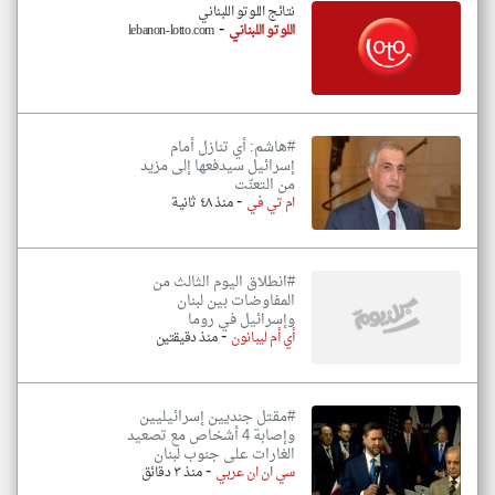
نتائج اللوتو اللبناني
-
اللوتو اللبناني
lebanon-lotto.com
#هاشم: أي تنازل أمام
إسرائيل سيدفعها إلى مزيد
من التعنّت
-
ام تي في
منذ ٤٨ ثانية
#انطلاق اليوم الثالث من
المفاوضات بين لبنان
وإسرائيل في روما
-
أي أم ليبانون
منذ دقيقتين
#مقتل جنديين إسرائيليين
وإصابة 4 أشخاص مع تصعيد
الغارات على جنوب لبنان
-
سي ان ان عربي
منذ ٣ دقائق