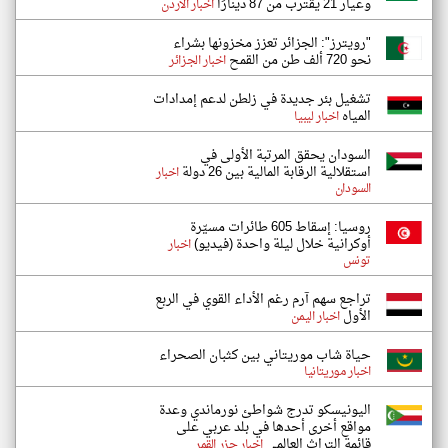
وعيار 21 يقترب من 87 دينارًا
اخبار الاردن
"رويترز": الجزائر تعزز مخزونها بشراء
نحو 720 ألف طن من القمح
اخبار الجزائر
تشغيل بئر جديدة في زلطن لدعم إمدادات
المياه
اخبار ليبيا
السودان يحقق المرتبة الأولى في
استقلالية الرقابة المالية بين 26 دولة
اخبار
السودان
روسيا: إسقاط 605 طائرات مسيّرة
أوكرانية خلال ليلة واحدة (فيديو)
اخبار
تونس
تراجع سهم آرم رغم الأداء القوي في الربع
الأول
اخبار اليمن
حياة شاب موريتاني بين كثبان الصحراء
اخبار موريتانيا
اليونيسكو تدرج شواطئ نورماندي وعدة
مواقع أخرى أحدها في بلد عربي على
قائمة التراث العالمي
اخبار جزر القمر