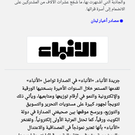
والجاذبة التي اشتهرت بها، ما شجّع عشرات الآلاف من المشتركين على
الانضمام إلى أسرة قرائها.
klyoum.com
مصادر أخبار لبنان ◉
تغيير الدولة
تعبر
مصادر الأخبار من لبنان
المقالات
الموجوده
اخبار لبنان على مدار الساعة
هنا عن
وجهة
نظر
أهم اخبار لبنان العاجلة والمباشرة
كاتبيها.
جريدة الأنباء, «الأنباء» في الصدارة تواصل «الأنباء»
تقدمها المستمر خلال السنوات الأخيرة بنسختيها الورقية
والإلكترونية والنمو في أرقام توزيعها ومتابعيها، ويأتـي ذلك
تتويجاً لجهود كبيرة على مستويات التحرير والتسويق
والتوزيع، ويرسخ موقعها بين صحيفتي الصدارة في دولة
الكويت ورقياً، كما تحتل المرتبة الأولى إلكترونياً. وتفتخر
«الأنباء» بأنها تعتبر نموذجاً في المصداقية والاعتدال