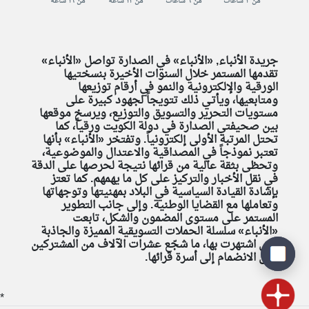
من ٣ ساعات
من ٦ ساعات
من ١٢ ساعة
من ١٦ ساعة
جريدة الأنباء, «الأنباء» في الصدارة تواصل «الأنباء»
تقدمها المستمر خلال السنوات الأخيرة بنسختيها
الورقية والإلكترونية والنمو في أرقام توزيعها
ومتابعيها، ويأتـي ذلك تتويجاً لجهود كبيرة على
مستويات التحرير والتسويق والتوزيع، ويرسخ موقعها
بين صحيفتي الصدارة في دولة الكويت ورقياً، كما
تحتل المرتبة الأولى إلكترونياً. وتفتخر «الأنباء» بأنها
تعتبر نموذجاً في المصداقية والاعتدال والموضوعية،
وتحظى بثقة عالية من قرائها نتيجة لحرصها على الدقة
في نقل الأخبار والتركيز على كل ما يهمهم. كما تعتز
بإشادة القيادة السياسية في البلاد بمهنيتها وتوجهاتها
وتعاملها مع القضايا الوطنية. وإلى جانب التطوير
المستمر على مستوى المضمون والشكل، تابعت
«الأنباء» سلسلة الحملات التسويقية المميزة والجاذبة
التي اشتهرت بها، ما شجّع عشرات الآلاف من المشتركين
على الانضمام إلى أسرة قرائها.
*