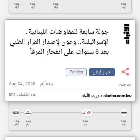
منذ ٤
منذ ٤
منذ ٤
منذ ٥
أيام
أيام
أيام
أيام
جولة سابعة للمفاوضات اللبنانية ـ
الإسرائيلية.. وعون لإصدار القرار الظني
بعد 6 سنوات على انفجار المرفأ
اخبار لبنان
Politics
Aug 04, 2026
منذ ٥ أيام
ZA81AX
عدد الكلمات: ٥٣٤
•
alanba.com.kw
جريدة الأنباء
منذ ٥
منذ ٥
منذ ٦
منذ ٦
أيام
أيام
أيام
أيام