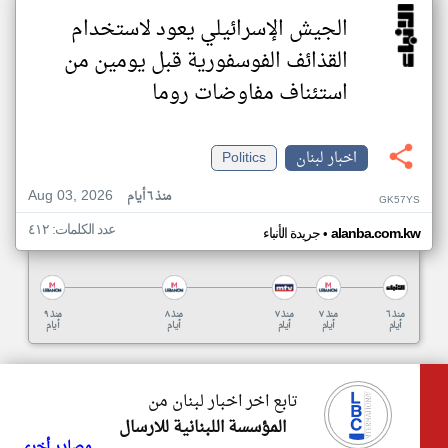
الجيش الإسرائيلي يعود لاستخدام
القذائف الفوسفورية قبل يومين من
استئناف مفاوضات روما
اخبار لبنان
Politics
Aug 03, 2026
منذ ٦ أيام
GK57YS
عدد الكلمات: ٤١٢
•
alanba.com.kw
جريدة الأنباء
منذ ٦
منذ ٧
منذ ٧
منذ ٨
منذ ٩
أيام
أيام
أيام
أيام
أيام
تابع اخر اخبار لبنان من
المؤسسة اللبنانية للارسال
مصادر أخرى