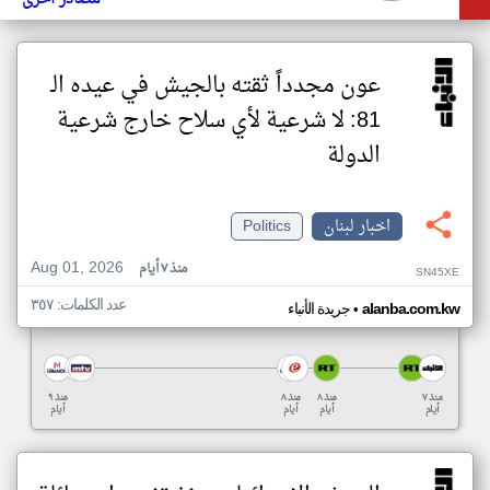
عون مجدداً ثقته بالجيش في عيده الـ
81: لا شرعية لأي سلاح خارج شرعية
الدولة
اخبار لبنان
Politics
Aug 01, 2026
منذ ٧ أيام
SN45XE
عدد الكلمات: ٣٥٧
•
alanba.com.kw
جريدة الأنباء
منذ ٧
منذ ٨
منذ ٨
منذ ٩
أيام
أيام
أيام
أيام