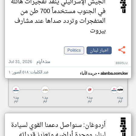
الجيش الإسرائيلي ينفذ تفجيرات هائلة
في الجنوب مستخدماً 700 طن من
المتفجرات وتردد صداها عند مشارف
بيروت
اخبار لبنان
Politics
Jul 31, 2026
منذ ٨ أيام
BB95LU
عدد الكلمات: ٥١٨ الصور: ١
•
alanba.com.kw
جريدة الأنباء
منذ ٨
منذ ٩
منذ ٩
منذ ٩
أيام
أيام
أيام
أيام
أردوغان: سنواصل دعمنا القوي لسيادة
لبنان ووحدة أراضيه وتعزيز قدراته