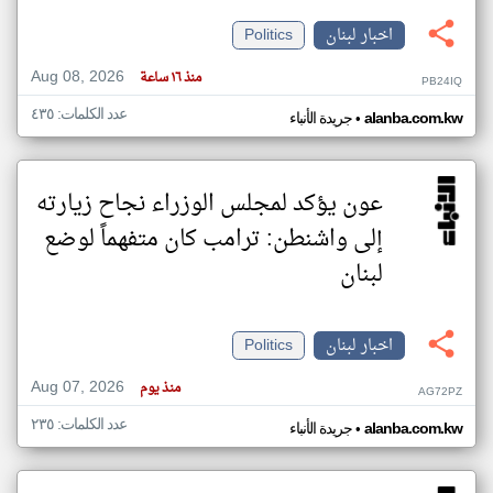
اخبار لبنان
Politics
Aug 08, 2026
منذ ١٦ ساعة
PB24IQ
عدد الكلمات: ٤٣٥
•
alanba.com.kw
جريدة الأنباء
عون يؤكد لمجلس الوزراء نجاح زيارته
إلى واشنطن: ترامب كان متفهماً لوضع
لبنان
اخبار لبنان
Politics
Aug 07, 2026
منذ يوم
AG72PZ
عدد الكلمات: ٢٣٥
•
alanba.com.kw
جريدة الأنباء