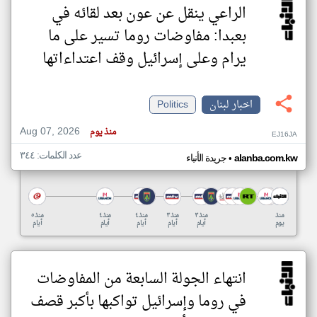
الراعي ينقل عن عون بعد لقائه في
بعبدا: مفاوضات روما تسير على ما
يرام وعلى إسرائيل وقف اعتداءاتها
اخبار لبنان
Politics
Aug 07, 2026
منذ يوم
EJ16JA
عدد الكلمات: ٣٤٤
•
alanba.com.kw
جريدة الأنباء
منذ
منذ ٣
منذ ٣
منذ ٤
منذ ٤
منذ ٥
يوم
أيام
أيام
أيام
أيام
أيام
انتهاء الجولة السابعة من المفاوضات
في روما وإسرائيل تواكبها بأكبر قصف