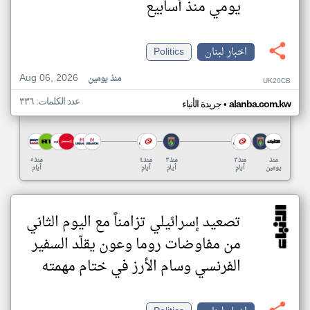
يومي منذ أسابيع
اخبار لبنان
Politics
Aug 06, 2026
منذ يومين
UK20CB
عدد الكلمات: ٣٣٦
•
alanba.com.kw
جريدة الأنباء
منذ
منذ ٣
منذ ٣
منذ ٤
منذ ٥
يومين
أيام
أيام
أيام
أيام
تصعيد إسرائيلي تزامناً مع اليوم الثاني
من مفاوضات روما وعون يقلّد السفير
الفرنسي وسام الأرز في ختام مهمته