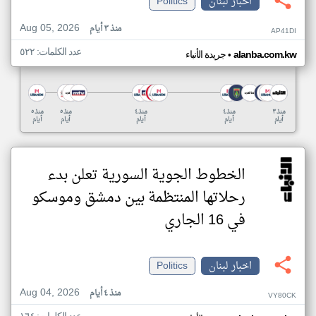
اخبار لبنان
Politics
Aug 05, 2026
منذ ٣ أيام
AP41DI
عدد الكلمات: ٥٢٢
•
alanba.com.kw
جريدة الأنباء
منذ ٣
منذ ٤
منذ ٤
منذ ٥
منذ ٥
أيام
أيام
أيام
أيام
أيام
الخطوط الجوية السورية تعلن بدء
رحلاتها المنتظمة بين دمشق وموسكو
في 16 الجاري
اخبار لبنان
Politics
Aug 04, 2026
منذ ٤ أيام
VY80CK