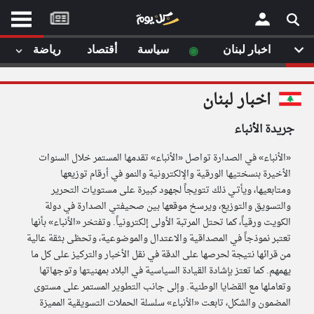
موقع
كل
يوم
◉
اخبار لبنان
سياسة
أقتصاد
رياضة
لا
×
ستا
اخبار لبنان
أحد
ال
جريدة الأنباء
الصفحة الرئيسية
مقالات قمت
«الأنباء» في الصدارة تواصل «الأنباء» تقدمها المستمر خلال السنوات
أخر أخبار الوطن العربي
الأخيرة بنسختيها الورقية والإلكترونية والنمو في أرقام توزيعها
ومتابعيها، ويأتـي ذلك تتويجاً لجهود كبيرة على مستويات التحرير
من نحن
إتصل بنا
والتسويق والتوزيع، ويرسخ موقعها بين صحيفتي الصدارة في دولة
لم تقم بقراءة اي مقال مؤخرا
شروط الاستخدام
الكويت ورقياً، كما تحتل المرتبة الأولى إلكترونياً. وتفتخر «الأنباء» بأنها
سياسة الخصوصية
تعتبر نموذجاً في المصداقية والاعتدال والموضوعية، وتحظى بثقة عالية
الحقوق الفكرية
من قرائها نتيجة لحرصها على الدقة في نقل الأخبار والتركيز على كل ما
مصادر الأخبار
يهمهم. كما تعتز بإشادة القيادة السياسية في البلاد بمهنيتها وتوجهاتها
وتعاملها مع القضايا الوطنية. وإلى جانب التطوير المستمر على مستوى
أقترح اضافة مصدر
المضمون والشكل، تابعت «الأنباء» سلسلة الحملات التسويقية المميزة