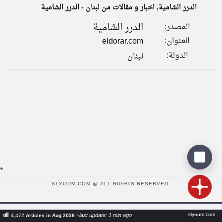
الدرر الشامية, اخبار و مقالات من لبنان - الدرر الشامية
الدرر الشامية
المصدر:
klyoum.com
تغيير الدولة
العنوان:
eldorar.com
تعبر
مصادر الأخبار من لبنان
المقالات
الدولة:
لبنان
الموجوده
اخبار لبنان على مدار الساعة
هنا عن
وجهة
نظر
أهم اخبار لبنان العاجلة والمباشرة
كاتبيها.
*
KLYOUM.COM @ ALL RIGHTS RESERVED.
klyoum.com
~last update: 1 min ago
4,472
Articles in Aug 2026