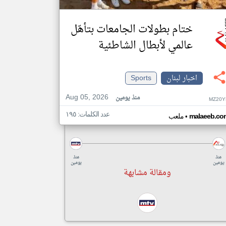
ختام بطولات الجامعات بتأهّل
عالمي لأبطال الشاطئية
اخبار لبنان
Sports
Aug 05, 2026
منذ يومين
MZ20Y
عدد الكلمات: ١٩٥
•
malaeeb.co
ملعب
منذ
منذ
يومين
يومين
ومقالة مشابهة