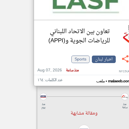
تعاون بين الاتحاد اللبناني
للرياضات الجوية و(APPI)
اخبار لبنان
Sports
Aug 07, 2026
منذ ساعة
NY15U
عدد الكلمات: ١٦٤
•
malaeeb.co
ملعب
منذ
منذ
ساعة
يوم
ومقالة مشابهة