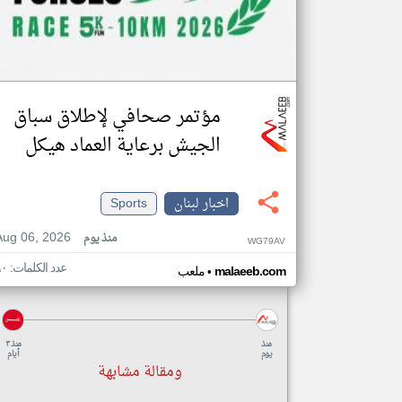
مؤتمر صحافي لإطلاق سباق
الجيش برعاية العماد هيكل
اخبار لبنان
Sports
Aug 06, 2026
منذ يوم
WG79AV
عدد الكلمات: ٩٠
•
malaeeb.com
ملعب
منذ
منذ ٣
يوم
أيام
ومقالة مشابهة