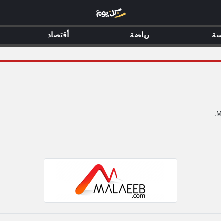
سة
رياضة
أقتصاد
M