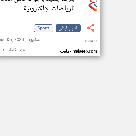
للرياضات الإلكترونية
اخبار لبنان
Sports
Aug 05, 2026
منذ يوم
TE34OU
عدد الكلمات: ٧٥١
•
malaeeb.com
ملعب