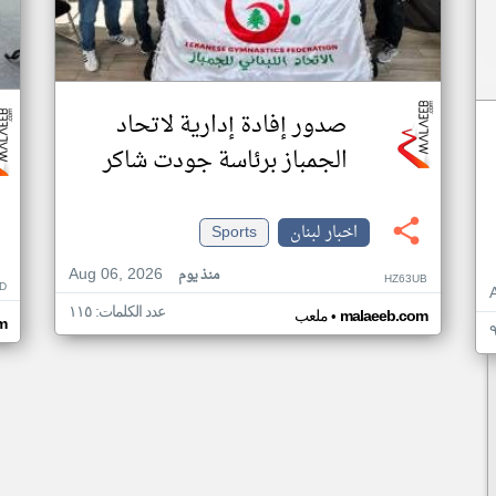
صدور إفادة إدارية لاتحاد
الجمباز برئاسة جودت شاكر
اخبار لبنان
Sports
Aug 06, 2026
منذ يوم
HZ63UB
D
عدد الكلمات: ١١٥
•
malaeeb.com
ملعب
m