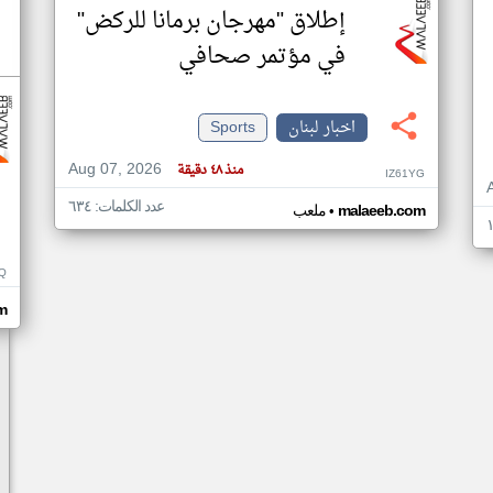
إطلاق "مهرجان برمانا للركض"
في مؤتمر صحافي
اخبار لبنان
Sports
Aug 07, 2026
منذ ٤٨ دقيقة
IZ61YG
عدد الكلمات: ٦٣٤
•
malaeeb.com
ملعب
Q
m