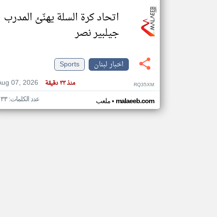
اتحاد كرة السلة يهنّئ المدرب
جيلبير نصر
اخبار لبنان
Sports
Aug 07, 2026
منذ ٣٣ دقيقة
RQ35XM
عدد الكلمات: ١٣٣
•
malaeeb.com
ملعب