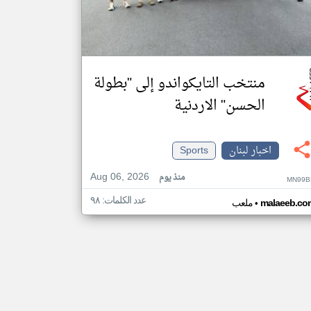
منتخب التايكواندو إلى "بطولة
الحسن" الاردنية
اخبار لبنان
Sports
Aug 06, 2026
منذ يوم
MN99B
عدد الكلمات: ٩٨
•
malaeeb.co
ملعب