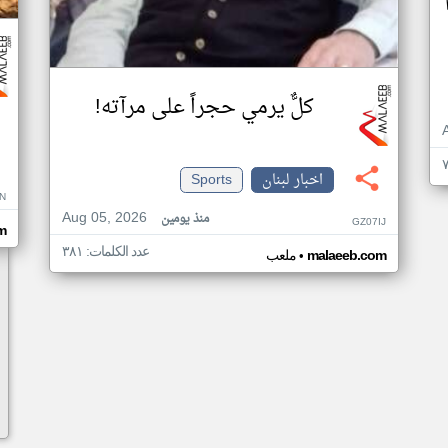
كلٌّ يرمي حجراً على مرآته!
اخبار لبنان
Sports
N
Aug 05, 2026
منذ يومين
GZ07IJ
m
عدد الكلمات: ٣٨١
•
malaeeb.com
ملعب