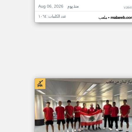
Aug 06, 2026
منذ يوم
VJ84
عدد الكلمات: ١٠٦٤
•
malaeeb.co
ملعب
بار لبنان من ملعب