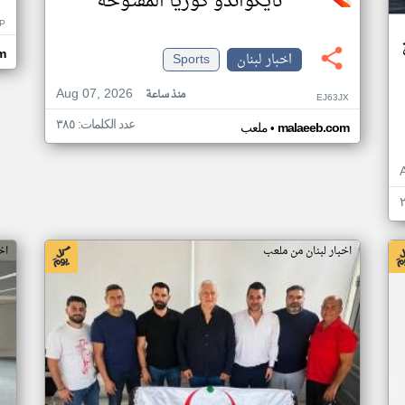
تايكواندو كوريا المفتوحة
IP
m
اخبار لبنان
Sports
Aug 07, 2026
منذ ساعة
EJ63JX
عدد الكلمات: ٣٨٥
•
malaeeb.com
ملعب
اخبار لبنان من ملعب
اخ