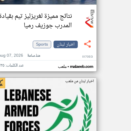
نتائج مميزة لغريزليز تيم بقيادة
المدرب جوزيف رميا
اخبار لبنان
Sports
Aug 07, 2026
منذ ساعة
IX70EG
عدد الكلمات: ٢٣٥
•
malaeeb.com
ملعب
اخبار لبنان من ملعب