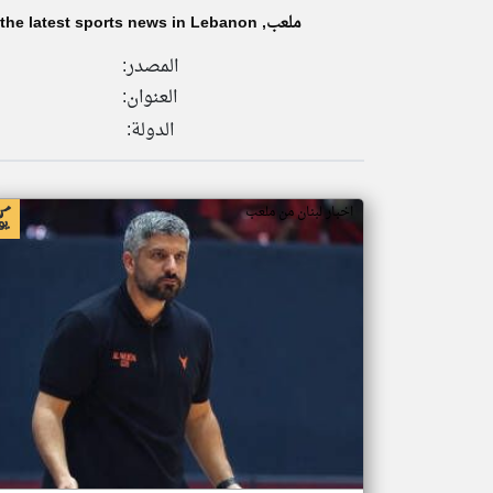
ملعب, Malaeeb.com provides the latest sports news in Lebanon.
المصدر:
العنوان:
تعبر
المقالات
الدولة:
الموجوده
هنا عن
وجهة
نظر
كاتبيها.
اخبار لبنان من ملعب