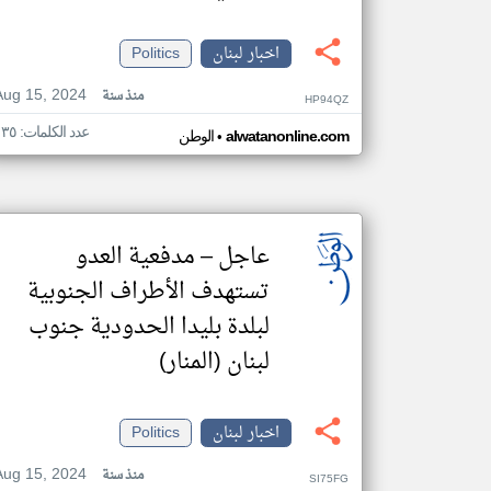
اخبار لبنان
Politics
Aug 15, 2024
منذ سنة
HP94QZ
عدد الكلمات: ١٣٥
•
alwatanonline.com
الوطن
عاجل – مدفعية العدو
تستهدف الأطراف الجنوبية
لبلدة بليدا الحدودية جنوب
لبنان (المنار)
اخبار لبنان
Politics
Aug 15, 2024
منذ سنة
SI75FG