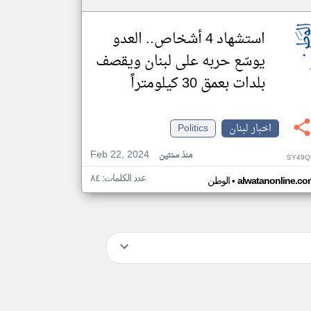
استشهاد 4 أشخاص.. العدو
يوسّع حربه على لبنان ويقصف
بلدات بعمق 30 كيلومتراً
اخبار لبنان
Politics
Feb 22, 2024
منذ سنتين
SY49Q
عدد الكلمات: ٨٤
•
alwatanonline.co
الوطن