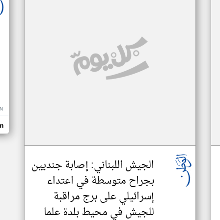
N
m
الجيش اللبناني: إصابة جنديين
بجراح متوسطة في اعتداء
إسرائيلي على برج مراقبة
للجيش في محيط بلدة علما