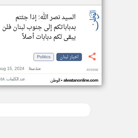
السيد نصر الله: إذا جئتم
بدباباتكم إلى جنوب لبنان فلن
يبقى لكم دبابات أصلاً
اخبار لبنان
Politics
Aug 15, 2024
منذ سنة
AY00IW
عدد الكلمات: ١٥٨
•
alwatanonline.com
الوطن