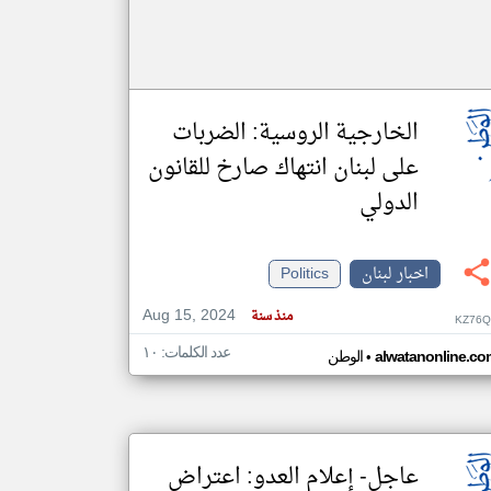
الخارجية الروسية: الضربات
على لبنان انتهاك صارخ للقانون
الدولي
اخبار لبنان
Politics
Aug 15, 2024
منذ سنة
KZ76Q
عدد الكلمات: ١٠
•
alwatanonline.co
الوطن
عاجل- إعلام العدو: اعتراض