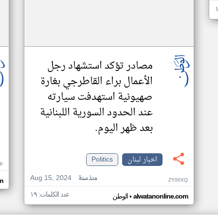
مصادر تؤكد استشهاد رجل
الأعمال براء القاطرجي بغارة
صهيونية استهدفت سيارته
عند الحدود السورية اللبنانية
بعد ظهر اليوم.
اخبار لبنان
Politics
P
Aug 15, 2024
منذ سنة
ZY00XQ
m
عدد الكلمات: ١٩
•
alwatanonline.com
الوطن