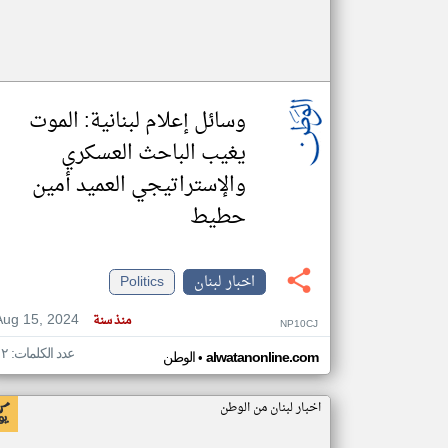
وسائل إعلام لبنانية: الموت
يغيب الباحث العسكري
والإستراتيجي العميد أمين
حطيط
اخبار لبنان
Politics
Aug 15, 2024
منذ سنة
NP10CJ
عدد الكلمات: ١٢
•
alwatanonline.com
الوطن
اخبار لبنان من الوطن