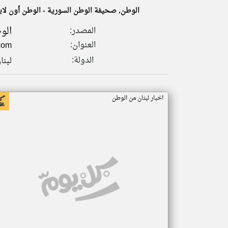
الوطن, صحيفة الوطن السورية - الوطن أون لاين 
الو
المصدر:
العنوان:
com
تعبر
المقالات
الدولة:
لبنا
الموجوده
هنا عن
وجهة
نظر
كاتبيها.
اخبار لبنان من الوطن