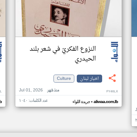
النزوع الفكريّ في شعر بلند
الحيدري
اخبار لبنان
Culture
Jul 01, 2026
منذ شهر
L
FY46LX
عدد الكلمات: ١٠٤٠
•
aliwaa.com.lb
جريدة اللواء
b