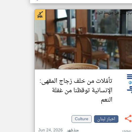
بار لبنان من جريدة اللواء
تأمّلات من خلف زجاج المقهى:
الإنسانية توقظنا من غفلة
النعم
اخبار لبنان
Culture
Jun 24, 2026
منذ شهر
UV84L