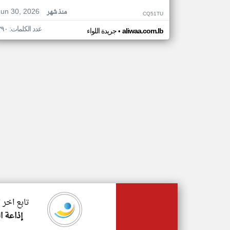
Jun 30, 2026
منذ شهر
CQ51TU
عدد الكلمات: ٣٩٠
•
aliwaa.com.lb
جريدة اللواء
تابع اخر 
إذاعة ال