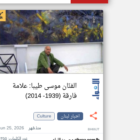
اخبار لبنان من جريدة اللواء
الفنّان موسى طيبا: علامة
فارقة (1939- 2014)
اخبار لبنان
Culture
Jun 25, 2026
منذ شهر
BH66JT
عدد الكلمات: ١٣٥٥
aliwaa.com.lb
جريدة اللواء