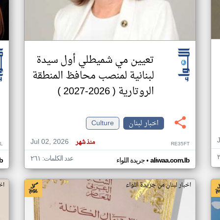
تعيين مي شميطلي أول سيدة
لبنانية لمنصب محافظ المنطقة
الروتارية ( 2026-2027 )
اخبار لبنان
Culture
Jul 02, 2026
منذ شهر
L
RE35FT
عدد الكلمات: ٢٦١
•
aliwaa.com.lb
جريدة اللواء
b
اخبار لبنان من جريدة اللواء
اخ