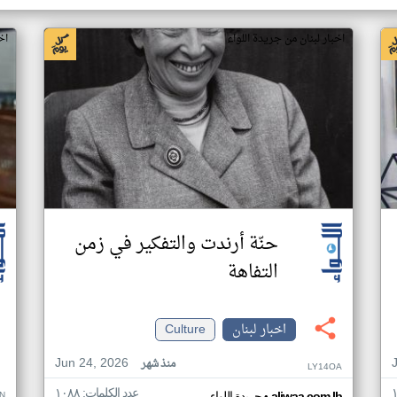
اخبار لبنان من جريدة اللواء
اخ
حنّة أرندت والتفكير في زمن
التفاهة
اخبار لبنان
Culture
Jun 24, 2026
منذ شهر
LY14OA
عدد الكلمات: ١٠٨٨
N
aliwaa.com.lb
جريدة اللواء