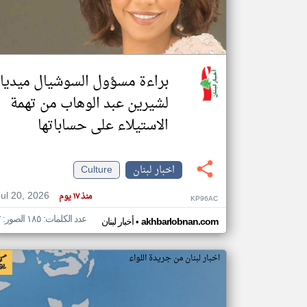
تعبر
المقالات
براءة مسؤول السوشيال ميديا
الموجوده
هنا عن
وجهة
لشيرين عبد الوهاب من تهمة
نظر
كاتبيها.
الاستيلاء على حساباتها
اخبار لبنان
Culture
Jul 20, 2026
منذ ١٧ يوم
KP96AC
عدد الكلمات: ١٨٥ الصور: ٢
•
akhbarlobnan.com
أخبار لبنان
اخبار لبنان من جريدة اللواء