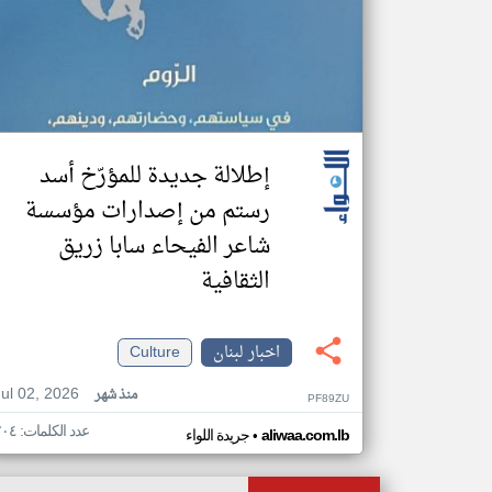
إطلالة جديدة للمؤرّخ أسد
رستم من إصدارات مؤسسة
شاعر الفيحاء سابا زريق
الثقافية
اخبار لبنان
Culture
Jul 02, 2026
منذ شهر
PF89ZU
عدد الكلمات: ٢٠٤
•
aliwaa.com.lb
جريدة اللواء