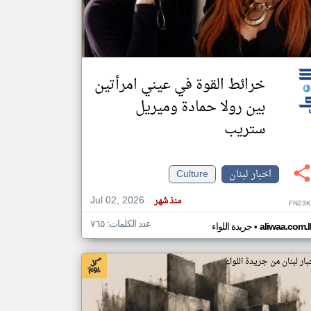
klyoum.com
تغيير الدولة
مصادر الأخبار من لبنان
خرائط القوة في عيني امرأتين
اخبار لبنان على مدار الساعة
بين رولا حمادة وميريل
أهم اخبار لبنان العاجلة والمباشرة
ستريب
اخبار لبنان
Culture
Jul 02, 2026
منذ شهر
FN23K
عدد الكلمات: ٧٦٥
•
aliwaa.com.l
جريدة اللواء
بار لبنان من جريدة اللواء