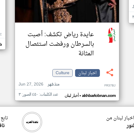
عايدة رياض تكشف: أصبت
C
بالسرطان ورفضت استئصال
b
المثانة
اخبار لبنان
Culture
Jun 27, 2026
منذ شهر
FR37BJ
عدد الكلمات: ٤٥٠ الصور: ٣
•
akhbarlobnan.com
أخبار لبنان
اخبار لبنان من
تابع 
نور
ناف