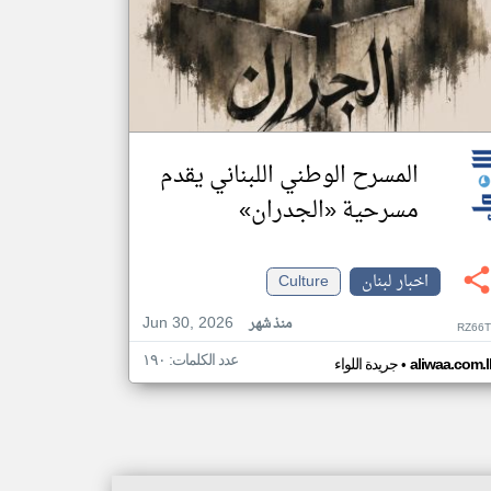
المسرح الوطني اللبناني يقدم
مسرحية «الجدران»
اخبار لبنان
Culture
Jun 30, 2026
منذ شهر
RZ66T
عدد الكلمات: ١٩٠
•
aliwaa.com.l
جريدة اللواء