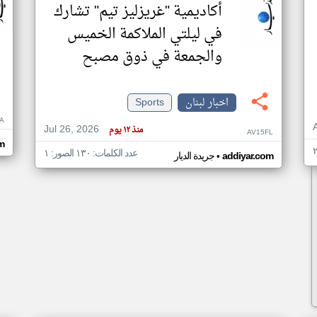
أكاديمية "غريزليز تيم" تشارك
في ليلتي الملاكمة الخميس
والجمعة في ذوق مصبح
اخبار لبنان
Sports
A
Jul 26, 2026
منذ ١٢ يوم
AV15FL
m
عدد الكلمات: ١٣٠ الصور: ١
•
addiyar.com
جريدة الديار