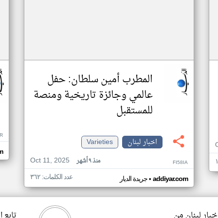
المطرب أمين سلطان: حفل
عالمي وجائزة تاريخية ومنصة
للمستقبل
R
اخبار لبنان
Varieties
m
Oct 11, 2025
منذ ٩ أشهر
FI58IA
عدد الكلمات: ٣٦٢
•
addiyar.com
جريدة الديار
خبار لبنان من
تابع ا