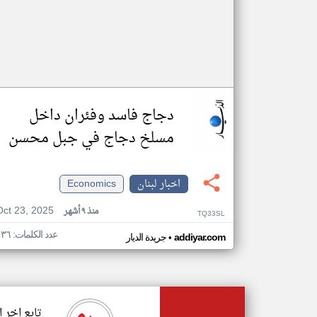
دجاج فاسد وفئران داخل
مسلخ دجاج في جبل محسن
اخبار لبنان
Economics
Oct 23, 2025
منذ ٩ أشهر
TQ33SL
عدد الكلمات: ١٣٦
•
addiyar.com
جريدة الديار
تابع اخر ا