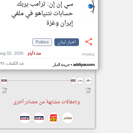
سي إن إن: ترامب يربك
حسابات نتنياهو في ملفي
إيران وغزة
اخبار لبنان
Politics
Aug 02, 2026
منذ ٤ أيام
PV36KQ
عدد الكلمات: ٢٣٨
•
addiyar.com
جريدة الديار
منذ ٤
منذ ٦
أيام
أيام
و٤مقالات مشابهة من مصادر أخرى