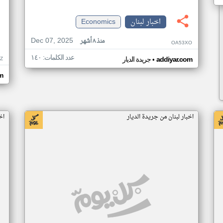
اخبار لبنان
Economics
Dec 07, 2025
منذ ٨ أشهر
OA53XO
عدد الكلمات: ١٤٠
•
IZ
addiyar.com
جريدة الديار
m
اخبار لبنان من جريدة الديار
اخ