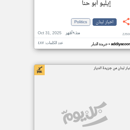
إيليو أبو حنا
اخبار لبنان
Politics
Oct 31, 2025
منذ ٩ أشهر
ZJ50
عدد الكلمات: ٤٨٧
•
addiyar.co
جريدة الديار
بار لبنان من جريدة الديار