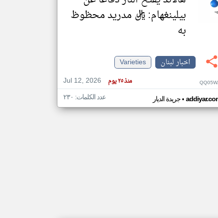
هالاند يفتح النار دفاعًا عن
بيلينغهام: ريال مدريد محظوظ
به
اخبار لبنان
Varieties
Jul 12, 2026
منذ ٢٥ يوم
QQ05W
عدد الكلمات: ٢٣٠
•
addiyar.co
جريدة الديار