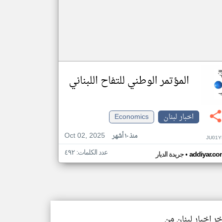
المؤتمر الوطني للتفاح اللبناني
اخبار لبنان
Economics
Oct 02, 2025
منذ ١٠ أشهر
JU01Y
عدد الكلمات: ٤٩٢
•
addiyar.co
جريدة الديار
خر اخبار لبنان من