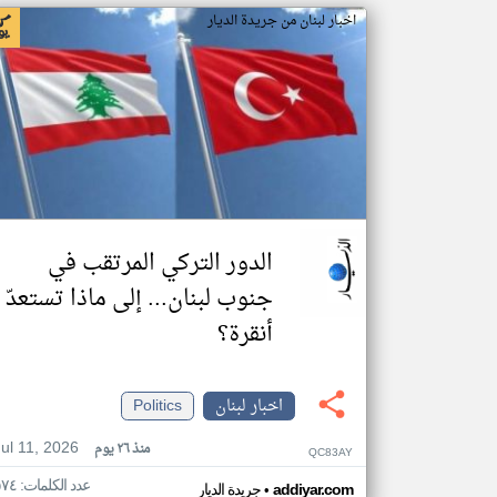
اخبار لبنان من جريدة الديار
الدور التركي المرتقب في
جنوب لبنان... إلى ماذا تستعدّ
أنقرة؟
اخبار لبنان
Politics
Jul 11, 2026
منذ ٢٦ يوم
QC83AY
عدد الكلمات: ٥٧٤
•
addiyar.com
جريدة الديار