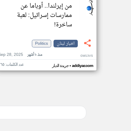
من إيرلندا.. أوباما عن
ممارسات إسرائيل: لعبة
ساخرة!
اخبار لبنان
Politics
Sep 28, 2025
منذ ١٠ أشهر
GW13VS
عدد الكلمات: ٢٦٥
•
addiyar.com
جريدة الديار