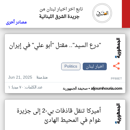
تابع اخر اخبار لبنان من
جريدة الشرق اللبنانية
مصادر أخرى
"درع السيد".. مقتل "أبو علي" في إيران
اخبار لبنان
Politics
Jun 21, 2025
منذ سنة
PF88ET
عدد الكلمات: ٧٠ ميديا: ١
•
aljoumhouria.com
صحيفة الجمهورية
أميركا تنقل قاذفات بي-2 إلى جزيرة
غوام في المحيط الهادئ