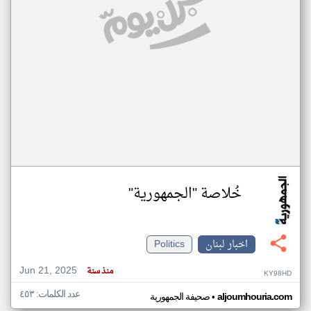
خُلاصة "الجمهورية"
اخبار لبنان
Politics
Jun 21, 2025
منذ سنة
KY98HD
عدد الكلمات: ٤٥٣
•
aljoumhouria.com
صحيفة الجمهورية