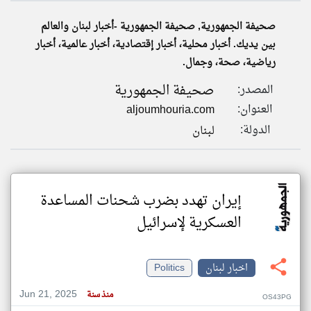
صحيفة الجمهورية, صحيفة الجمهورية - ​أخبار لبنان والعالم
بين يديك. أخبار محلية، أخبار إقتصادية، أخبار عالمية، أخبار
klyoum.com
تغيير الدولة
رياضية، صحة، وجمال.
تعبر
مصادر الأخبار من لبنان
المقالات
الموجوده
صحيفة الجمهورية
اخبار لبنان على مدار الساعة
المصدر:
هنا عن
وجهة
نظر
أهم اخبار لبنان العاجلة والمباشرة
العنوان:
aljoumhouria.com
كاتبيها.
الدولة:
لبنان
إيران تهدد بضرب شحنات المساعدة
العسكرية لإسرائيل
اخبار لبنان
Politics
Jun 21, 2025
منذ سنة
OS43PG