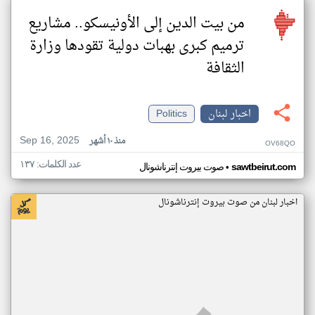
من بيت الدين إلى الأونيسكو.. مشاريع
ترميم كبرى بهبات دولية تقودها وزارة
الثقافة
اخبار لبنان
Politics
Sep 16, 2025
منذ ١٠ أشهر
OV68QO
عدد الكلمات: ١٣٧
•
sawtbeirut.com
صوت بيروت إنترناشونال
اخبار لبنان من صوت بيروت إنترناشونال