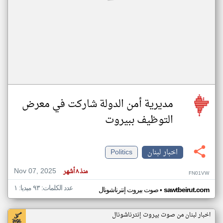
مديرية أمن الدولة شاركت في معرض
التوظيف ببيروت
اخبار لبنان
Politics
Nov 07, 2025
منذ ٨ أشهر
FN01VW
عدد الكلمات: ٩٣ ميديا: ١
•
sawtbeirut.com
صوت بيروت إنترناشونال
اخبار لبنان من صوت بيروت إنترناشونال