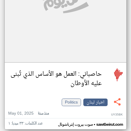
حاصباني: العمل هو الأساس الذي تُبنى
عليه الأوطان
اخبار لبنان
Politics
May 01, 2025
منذ سنة
UY35BK
عدد الكلمات: ٣٣ ميديا: ١
•
sawtbeirut.com
صوت بيروت إنترناشونال