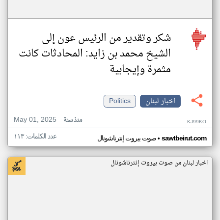
شكر وتقدير من الرئيس عون إلى
الشيخ محمد بن زايد: المحادثات كانت
مثمرة وإيجابية
اخبار لبنان
Politics
May 01, 2025
منذ سنة
KJ99KO
عدد الكلمات: ١١٣
•
sawtbeirut.com
صوت بيروت إنترناشونال
اخبار لبنان من صوت بيروت إنترناشونال