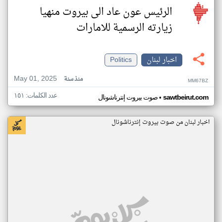
الرئيس عون عاد الى بيروت منهيا
زيارته الرسمية للامارات
اخبار لبنان
Politics
May 01, 2025
منذ سنة
MM67BZ
عدد الكلمات: ١٥١
•
sawtbeirut.com
صوت بيروت إنترناشونال
اخبار لبنان من صوت بيروت إنترناشونال