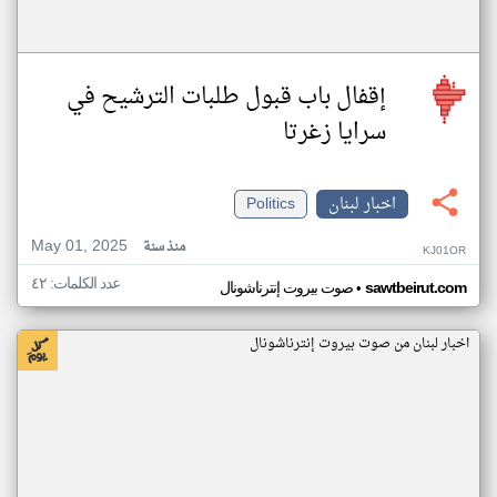
إقفال باب قبول طلبات الترشيح في
سرايا زغرتا
اخبار لبنان
Politics
May 01, 2025
منذ سنة
KJ01OR
عدد الكلمات: ٤٢
•
sawtbeirut.com
صوت بيروت إنترناشونال
اخبار لبنان من صوت بيروت إنترناشونال