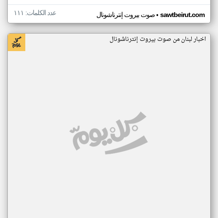
عدد الكلمات: ١١١
•
sawtbeirut.com
صوت بيروت إنترناشونال
اخبار لبنان من صوت بيروت إنترناشونال