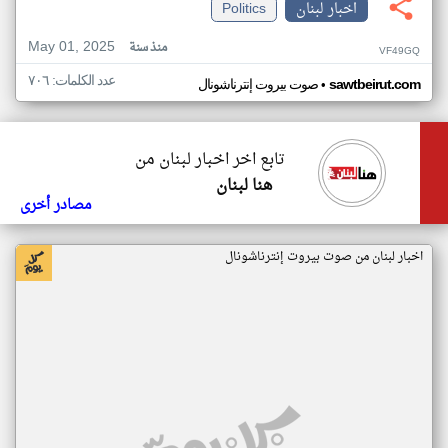
اخبار لبنان
Politics
May 01, 2025
منذ سنة
VF49GQ
عدد الكلمات: ٧٠٦
•
sawtbeirut.com
صوت بيروت إنترناشونال
تابع اخر اخبار لبنان من
هنا لبنان
مصادر أخرى
اخبار لبنان من صوت بيروت إنترناشونال