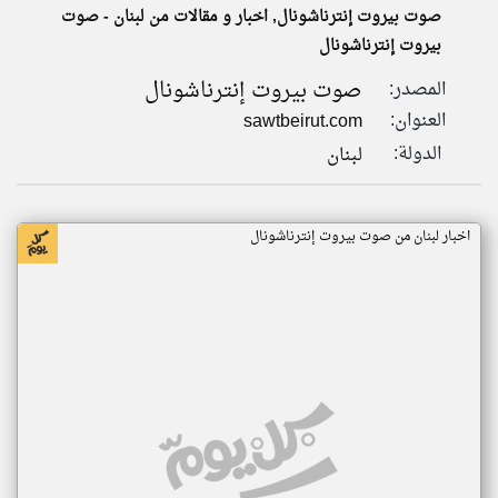
صوت بيروت إنترناشونال, اخبار و مقالات من لبنان - صوت
بيروت إنترناشونال
klyoum.com
تغيير الدولة
صوت بيروت إنترناشونال
المصدر:
تعبر
مصادر الأخبار من لبنان
المقالات
العنوان:
sawtbeirut.com
الموجوده
اخبار لبنان على مدار الساعة
هنا عن
الدولة:
لبنان
وجهة
نظر
أهم اخبار لبنان العاجلة والمباشرة
كاتبيها.
اخبار لبنان من صوت بيروت إنترناشونال