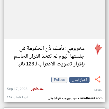
مخزومي: نأسف لأن الحكومة في
جلستها اليوم لم تتخذ القرار الحاسم
بإقرار تصويت الاغتراب لـ 128 نائبا
اخبار لبنان
Politics
Sep 17, 2025
منذ ١٠ أشهر
HE85BL
عدد الكلمات: ١٣٨
•
sawtbeirut.com
صوت بيروت إنترناشونال