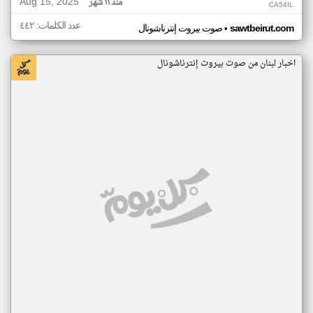
Aug 15, 2025
منذ ١١ شهر
CA54IL
عدد الكلمات: ٤٤٢
•
sawtbeirut.com
صوت بيروت إنترناشونال
اخبار لبنان من صوت بيروت إنترناشونال