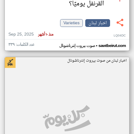
القرنفل يوميًا؟
اخبار لبنان
Varieties
Sep 25, 2025
منذ ١٠ أشهر
LQ04DC
عدد الكلمات: ٣٣٩
•
sawtbeirut.com
صوت بيروت إنترناشونال
اخبار لبنان من صوت بيروت إنترناشونال