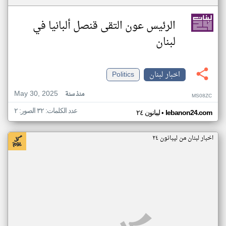
الرئيس عون التقى قنصل ألبانيا في
لبنان
اخبار لبنان
Politics
May 30, 2025
منذ سنة
MS08ZC
عدد الكلمات: ٣٢ الصور: ٢
•
lebanon24.com
ليبانون ٢٤
اخبار لبنان من ليبانون ٢٤