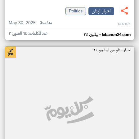
اخبار لبنان
Politics
May 30, 2025
منذ سنة
RH21RZ
عدد الكلمات: ٦٤ الصور: ٢
•
lebanon24.com
ليبانون ٢٤
اخبار لبنان من ليبانون ٢٤