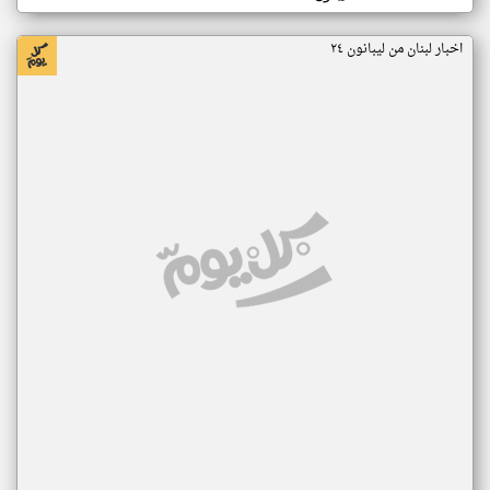
اخبار لبنان من ليبانون ٢٤