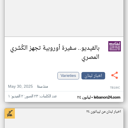
بالفيديو.. سفيرة أوروبية تجهز الكُشري
المصري
اخبار لبنان
Varieties
May 30, 2025
منذ سنة
TB18IC
عدد الكلمات: ٢٣ الصور: ٢ الفيديو: ١
•
lebanon24.com
ليبانون ٢٤
اخبار لبنان من ليبانون ٢٤