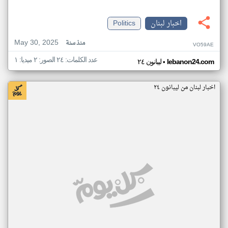
اخبار لبنان
Politics
May 30, 2025
منذ سنة
VO59AE
عدد الكلمات: ٢٤ الصور: ٢ ميديا: ١
•
lebanon24.com
ليبانون ٢٤
اخبار لبنان من ليبانون ٢٤