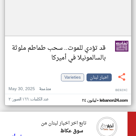
قد تؤدي للموت.. سحب طماطم ملوثة
بالسالمونيلا في أميركا
اخبار لبنان
Varieties
May 30, 2025
منذ سنة
BE92XC
عدد الكلمات: ١٦٦ الصور: ٢
•
lebanon24.com
ليبانون ٢٤
تابع اخر اخبار لبنان من
سوق عكاظ