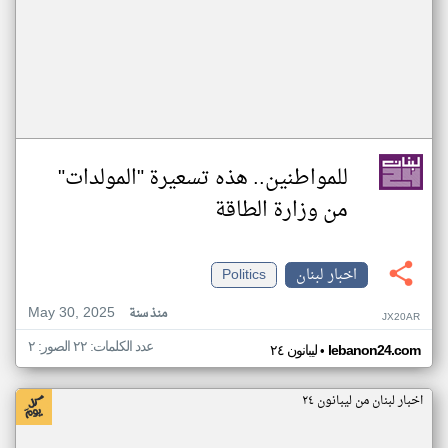
للمواطنين.. هذه تسعيرة "المولدات"
من وزارة الطاقة
اخبار لبنان
Politics
May 30, 2025
منذ سنة
JX20AR
عدد الكلمات: ٢٢ الصور: ٢
•
lebanon24.com
ليبانون ٢٤
اخبار لبنان من ليبانون ٢٤