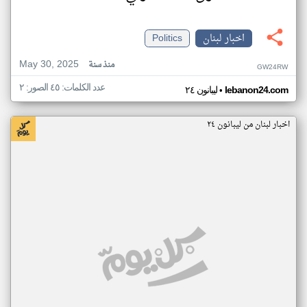
اخبار لبنان
Politics
May 30, 2025
منذ سنة
GW24RW
عدد الكلمات: ٤٥ الصور: ٢
•
lebanon24.com
ليبانون ٢٤
اخبار لبنان من ليبانون ٢٤