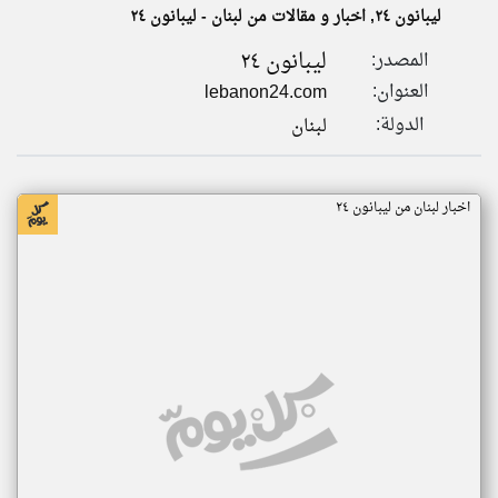
ليبانون ٢٤, اخبار و مقالات من لبنان - ليبانون ٢٤
ليبانون ٢٤
المصدر:
klyoum.com
تغيير الدولة
العنوان:
lebanon24.com
تعبر
مصادر الأخبار من لبنان
المقالات
الدولة:
لبنان
الموجوده
اخبار لبنان على مدار الساعة
هنا عن
وجهة
نظر
أهم اخبار لبنان العاجلة والمباشرة
كاتبيها.
اخبار لبنان من ليبانون ٢٤