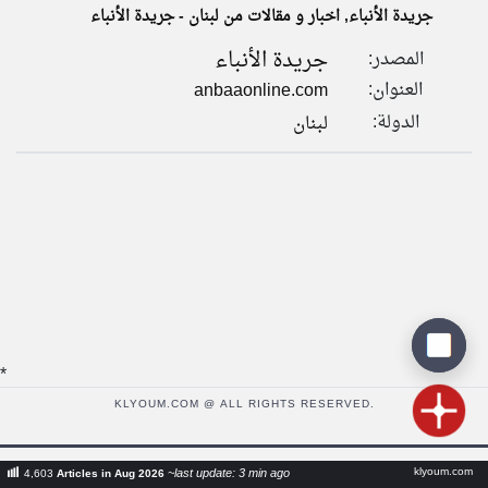
جريدة الأنباء, اخبار و مقالات من لبنان - جريدة الأنباء
جريدة الأنباء
المصدر:
klyoum.com
تغيير الدولة
العنوان:
anbaaonline.com
تعبر
مصادر الأخبار من لبنان
المقالات
الدولة:
لبنان
الموجوده
اخبار لبنان على مدار الساعة
هنا عن
وجهة
نظر
أهم اخبار لبنان العاجلة والمباشرة
كاتبيها.
*
KLYOUM.COM @ ALL RIGHTS RESERVED.
klyoum.com
~last update: 3 min ago
4,603
Articles in Aug 2026