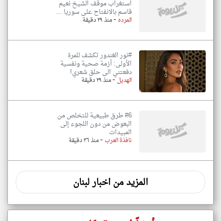
استغراب موقف الشيخ نعيم
قاسم بالانفتاح على سوريا ...
-
المرده
منذ ٢٩ دقيقة
#نور الغندور تكشف للمرة
الأولى: أزمة صحية ونفسية
دفعتني الى حلق شعري!
-
الهديل
منذ ٢٩ دقيقة
#6 طرق طبيعية للتخلص من
البعوض من دون اللجوء إلى
المبيدات
-
نافذة العرب
منذ ٣٦ دقيقة
المزيد من اخبار لبنان