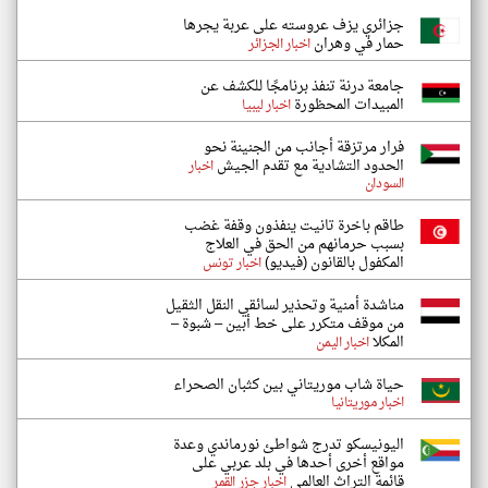
جزائري يزف عروسته على عربة يجرها
حمار في وهران
اخبار الجزائر
جامعة درنة تنفذ برنامجًا للكشف عن
المبيدات المحظورة
اخبار ليبيا
فرار مرتزقة أجانب من الجنينة نحو
الحدود التشادية مع تقدم الجيش
اخبار
السودان
طاقم باخرة تانيت ينفذون وقفة غضب
بسبب حرمانهم من الحق في العلاج
المكفول بالقانون (فيديو)
اخبار تونس
مناشدة أمنية وتحذير لسائقي النقل الثقيل
من موقف متكرر على خط أبين – شبوة –
المكلا
اخبار اليمن
حياة شاب موريتاني بين كثبان الصحراء
اخبار موريتانيا
اليونيسكو تدرج شواطئ نورماندي وعدة
مواقع أخرى أحدها في بلد عربي على
قائمة التراث العالمي
اخبار جزر القمر