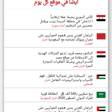
أيضاً في موقع كل يوم
الأمن السوري يحبط عملا إرهابياً
لـ"داعش" في منطقة السيدة زينب ويقتل
عنصرين من التنظيم
اخبار سوريا
البرلمان العربي يدين هجوم الحوثيين على
نجران ويؤكد تضامنه مع السعودية
اخبار
المغرب
الدكتور محمد فريد: ندعو الشركات الهندية
إلى الاستفادة من موقع مصر
الاستراتيجي وشبكة اتفاقيات التجارة
الحرة
اخبار مصر
خبر : السيطرة على عدوانية الطفل.. فهم
الأسباب واستراتيجيات التعامل
اخبار
فلسطين
بيع صقرين بـ540 ألف ريال.. انطلاقة قوية
للمزاد الدولي للصقور 2026
اخبار السعودية
البرلمان العربي يدين هجوم الحوثيين على