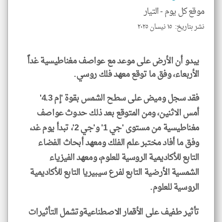
موقع كل يوم -
التيار
نشر بتاريخ: ١٥ نيسان ٢٠٢٥
klyoum.com
يبدو أن الأرض على موعد مع عواصف مغناطيسية غداً
الأربعاء، وفق ما توقع معهد فلك روسي.
فقد سجل وميض على سطح الشمس بقوة 'إم 4.3'
أمس الاثنين، ومن المتوقع بعد ذلك حدوث عواصف
مغناطيسية من مستوى 'جي 1' و'جي 2'، تبدأ يوم غد،
وفق ما أفاد مختبر علم الفلك ومعهد أبحاث الفضاء
التابع للأكاديمية الروسية للعلوم، ومعهد الفيزياء
الشمسية الأرضية التابع لفرع سيبيريا التابع للأكاديمية
الروسية للعلوم.
تأثير طفيف على الأقمار الاصطناعيةوتشمل التأثيرات