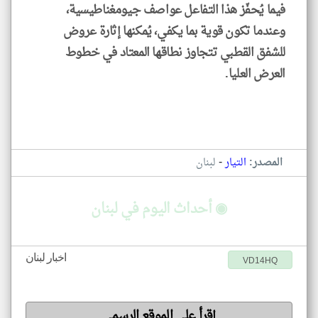
فيما يُحفّز هذا التفاعل عواصف جيومغناطيسية،
وعندما تكون قوية بما يكفي، يُمكنها إثارة عروض
للشفق القطبي تتجاوز نطاقها المعتاد في خطوط
العرض العليا.
-
المصدر:
التيار
لبنان
◉ أحداث اليوم في لبنان
اخبار لبنان
VD14HQ
إقرأ على الموقع الرسمي