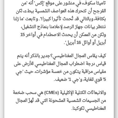
تاميثا سكوف، في منشور على موقع 'إكس' أنه 'من
المُرجح أن تتحرك هذه العواصف الشمسية ببطء، لكن
بكثافة، وبالتالي قد تُحدث تأثيرا كبيرا!'. وتابعت 'ما زلنا
ننتظر بيانات جهاز الرصد لإعلامنا بنماذج التشغيل،
ولكن من الممكن أن يحدث الاصطدام في أواخر 15
أبريل أو أوائل 16 أبريل'.
كيف يقاس المجال المغناطيسي؟جدير بالذكر أنه يتم
قياس درجة اضطراب المجال المغناطيسي للأرض على
مقياس مراقبة يتكون من خمسة مؤشرات، حيث 'جي
5' قوي للغاية، و'جي 1' ضعيف.
والانبعاثات الكتلية الإكليلية (CMEs) هي سحب ضخمة
من الجسيمات الشمسية المشحونة التي قد تُهزّ المجال
المغناطيسي لكوكبنا.