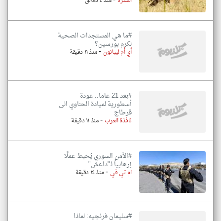
-
النشرة
منذ ٤ دقائق
#ما هي المستجدات الصحية
لكرم بورسين؟
-
أي أم ليبانون
منذ ١١ دقيقة
#بعد 21 عاما.. عودة
أسطورية لميادة الحناوي الى
قرطاج
-
نافذة العرب
منذ ١١ دقيقة
#الأمن السوري يُحبط عملًا
إرهابياً لـ"داعش"
-
ام تي في
منذ ١٤ دقيقة
#سليمان فرنجيه: لماذا