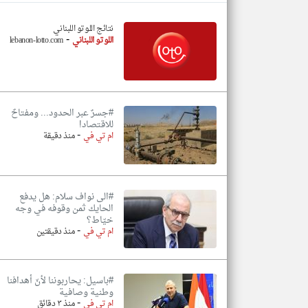
نتائج اللوتو اللبناني
-
اللوتو اللبناني
lebanon-lotto.com
تعبر
المقالات
الموجوده
هنا عن
وجهة
نظر
#جسرٌ عبر الحدود... ومفتاحٌ
كاتبيها.
للاقتصاد!
-
ام تي في
منذ دقيقة
#الى نواف سلام: هل يدفع
الحايك ثمن وقوفه في وجه
خيّاط؟
-
ام تي في
منذ دقيقتين
#باسيل: يحاربوننا لأنّ أهدافنا
وطنية وصافية
-
ام تي في
منذ ٣ دقائق