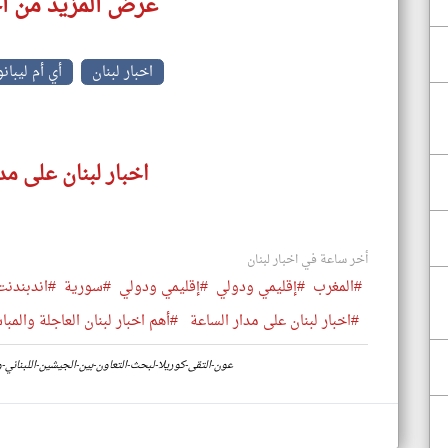
عرض المزيد من اخ
اخبار لبنان
أي أم ليبان
اخبار لبنان على مد
أخر ساعة في اخبار لبنان
#المغرب
#إقليمي ودولي
#إقليمي ودولي
#سورية
#اندبندنت
#اخبار لبنان على مدار الساعة
#أهم اخبار لبنان العاجلة والمبا
https://www.klyoum.com/lebanon-news/ar/47-عون-التقى-كوريلا-لبحث-التعاون-بين-الجيشين-الل