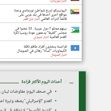
اخبار موريتانيا
اليونيسكو تدرج شواطئ نورماندي وعدة
مواقع أخرى أحدها في بلد عربي على
قائمة التراث العالمي
اخبار جزر القمر
بينهم ممثلو 7 دول عربية.. 13 عضوا في
مجلس "الفيفا" يدعمون عودة روسيا لكرة
القدم العالمية
اخبار جيبوتي
قراصنة يتخذون أفراد طاقم ناقلة
الكيماويات "أسانا" رهائن في الصومال
اخبار الصومال
◉
أحداث اليوم الأكثر قراءة
في صحف اليوم: مفاوضات لبنان وإس
العدو "الإسرائيلي" يصعّد وتيرة 
"الشرق الأوسط": لا توافق في اليوم