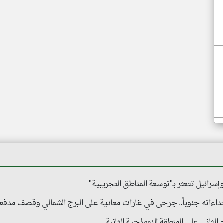
رائيل تتعثر بـ"توسعة المناطق التجريبية"
اعتداءاته جنوباً.. جرحى في غارات معادية على البرج الشمالي وقصف م
 الثاني على المنطقة النموذجية الثانية