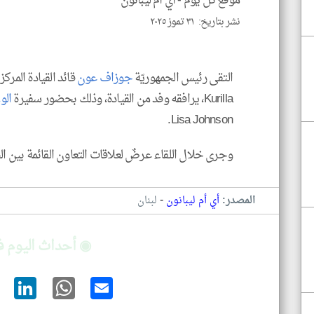
موقع كل يوم -
أي أم ليبانون
نشر بتاريخ: ٣١ تموز ٢٠٢٥
التقى رئيس الجمهوريّة
جوزاف عون
قائد القيادة المرك
Kurilla، يرافقه وفد من القيادة، وذلك بحضور سفيرة
الو
Lisa Johnson.
وجرى خلال اللقاء عرضٌ لعلاقات التعاون القائمة بين ال
-
المصدر:
أي أم ليبانون
لبنان
◉ أحداث اليوم ف