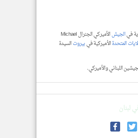
العن
الا
للمق
زية في
الجيش
الأميركي الجنرال Michael
لايات المتحدة
الأميركية في
بيروت
السيدة
klyoum.com
جيشين اللبناني والأميركي.
ي لبنان