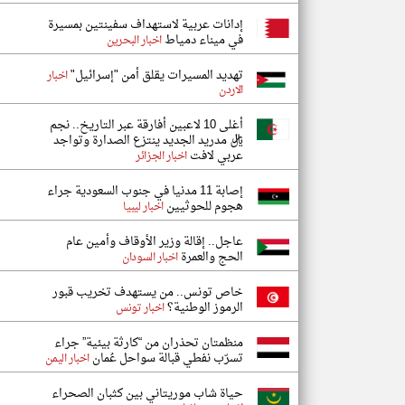
إدانات عربية لاستهداف سفينتين بمسيرة
في ميناء دمياط
اخبار البحرين
تهديد المسيرات يقلق أمن "إسرائيل"
اخبار
الاردن
أغلى 10 لاعبين أفارقة عبر التاريخ.. نجم
ريال مدريد الجديد ينتزع الصدارة وتواجد
عربي لافت
اخبار الجزائر
إصابة 11 مدنيا في جنوب السعودية جراء
هجوم للحوثيين
اخبار ليبيا
عاجل.. إقالة وزير الأوقاف وأمين عام
الحج والعمرة
اخبار السودان
خاص تونس.. من يستهدف تخريب قبور
الرموز الوطنية؟
اخبار تونس
منظمتان تحذران من “كارثة بيئية” جراء
تسرّب نفطي قبالة سواحل عُمان
اخبار اليمن
حياة شاب موريتاني بين كثبان الصحراء