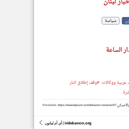
بار لبنان
ون
سياسة
ار الساعة
 عربية ووكالات
#وقف إطلاق النار
شرة
بناني-والأميركي
Permalink:
imlebanon.org
|
أي أم ليبانون