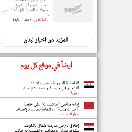
#طلب وزير الطاقة امام
مجلس الوزراء: تفريغ
حمولات الفيول قبل التأكد من
م
-
نافذة العرب
منذ ١١ دقيقة
المزيد من اخبار لبنان
أيضاً في موقع كل يوم
الداخلية السورية تصدر بيانا عقب
التفجير في جرمانا بريف دمشق
اخبار
سوريا
إدانة سائقي "طاكسيات" على خلفية
"أحداث سبتة".. والنقابة تطالب بالإنصاف
اخبار المغرب
إطلاق نار في مدرسة شمال بانكوك..
سقوط قتـ.لى ومصابين والمشتبه يه طالب