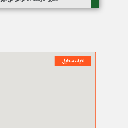
لايف ستايل