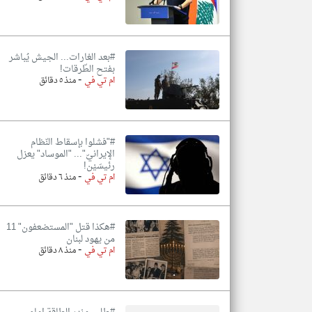
#بعد الغارات... الجيش يُباشر
بفتح الطّرقات!
-
ام تي في
منذ ٥ دقائق
#"فشلوا بإسقاط النّظام
الإيرانيّ"... "الموساد" يعزل
رئيسَيْن!
-
ام تي في
منذ ٦ دقائق
#هكذا قتل "المستضعفون" 11
من يهود لبنان
-
ام تي في
منذ ٨ دقائق