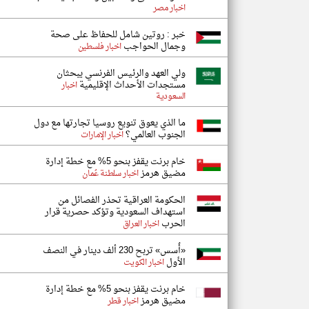
اخبار مصر
خبر : روتين شامل للحفاظ على صحة
وجمال الحواجب
اخبار فلسطين
ولي العهد والرئيس الفرنسي يبحثان
مستجدات الأحداث الإقليمية
اخبار
السعودية
ما الذي يعوق تنويع روسيا تجارتها مع دول
الجنوب العالمي؟
اخبار الإمارات
خام برنت يقفز بنحو 5% مع خطة إدارة
مضيق هرمز
اخبار سلطنة عُمان
الحكومة العراقية تحذر الفصائل من
استهداف السعودية وتؤكد حصرية قرار
الحرب
اخبار العراق
«أُسس» تربح 230 ألف دينار في النصف
الأول
اخبار الكويت
خام برنت يقفز بنحو 5% مع خطة إدارة
مضيق هرمز
اخبار قطر