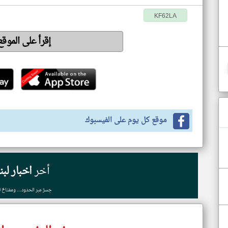
KF62LA
إقرأ على الموق
موقع كل يوم على الفيسبوك
أخر
اخبار لبن
جسرٌ عبر الحدود... ومفتاحٌ ل