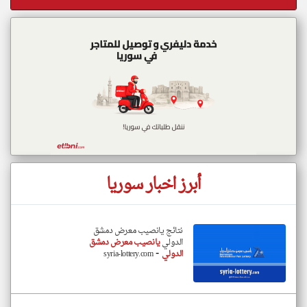
أبرز اخبار سوريا
نتائج يانصيب معرض دمشق
الدولي
يانصيب معرض دمشق
-
الدولي
syria-lottery.com