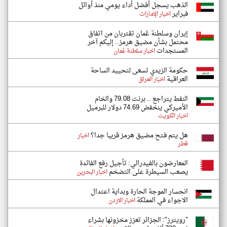
الذهب يسجل أفضل أداء يومي منذ أوائل
فبراير
اخبار الإمارات
إيران وسلطنة عُمان تقتربان من اتفاق
محتمل بشأن مضيق هرمز.. إليكم آخر
المستجدات
اخبار سلطنة عُمان
حكومة الزيدي تسعى لتحييد الساحة
العراقية
اخبار العراق
النفط يتراجع .. برنت 79.08 والخام
الأميركي ينخفض 74.69 دولار للبرميل
اخبار الكويت
هل يتم فتح مضيق هرمز قريبا جدا؟
اخبار
قطر
المعارضون بالفيدرالي: تأجيل رفع الفائدة
يصعب السيطرة على التضخم
اخبار البحرين
انحسار الموجة الحارة وبداية اعتدال
الاجواء في المملكة
اخبار الاردن
"رويترز": الجزائر تعزز مخزونها بشراء