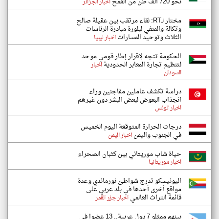
نحو 720 ألف طن من القمح
اخبار الجزائر
مختار لـRT: لقاء مرتقب بين عقيلة صالح
وتكالة والمنفي لبلورة مبادرة الرئاسات
الثلاث وتوحيد المسارات
اخبار ليبيا
الحكومة تتجه لإقرار إطار قومي موحد
لتنظيم تجارة المعابر الحدودية
اخبار
السودان
دراسة تكشف عاملين مفاجئين وراء
انجذاب البعوض لبعض البشر دون غيرهم
اخبار تونس
درجات الحرارة المتوقعة اليوم الخميس
في الجنوب واليمن
اخبار اليمن
حياة شاب موريتاني بين كثبان الصحراء
اخبار موريتانيا
اليونيسكو تدرج شواطئ نورماندي وعدة
مواقع أخرى أحدها في بلد عربي على
قائمة التراث العالمي
اخبار جزر القمر
بينهم ممثلو 7 دول عربية.. 13 عضوا في