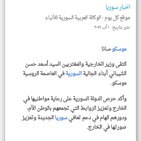
الم
اخبار سوريا
و
العن
الا
موقع كل يوم -
الوكالة العربية السورية للأنباء
للمق
نشر بتاريخ: ١ أب ٢٠٢٥
موسكو
-سانا
klyoum.com
التقى وزير الخارجية والمغتربين السيد أسعد حسن
الشيباني أبناء الجالية
السورية
في العاصمة الروسية
موسكو.
وأكد حرص الدولة السورية على رعاية مواطنيها في
الخارج وتعزيز الروابط التي تجمعهم بالوطن الأم،
ودورهم الهام في دعم تعافي
سوريا
الجديدة وتعزيز
صورتها في الخارج.