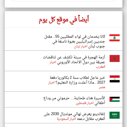
أيضاً في موقع كل يوم
كانا يخدمان في لواء المظليين 55.. مقتل
جنديين إسرائيليين بعبوة ناسفة في
جنوب لبنان
اخبار لبنان
أزمة الهجرة في سبتة تكشف عن تناقضات
عميقة بين دول الاتحاد الأوروبي
اخبار
المغرب
خبر عاجل لطلاب سنة 2 بكالوريا دفعة
2027 ..ماذا أعلنت وزارة التعليم؟
اخبار
مصر
الأسيرة هناء طحاينة... حرموني من وداع
أطفالي
اخبار فلسطين
إنفانتينو يعرض نهائي مونديال 2030 على
المغرب مقابل دعمه
اخبار السعودية