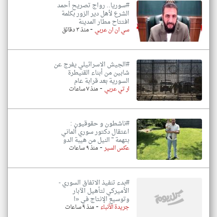
#سوريا.. رواج تصريح أحمد
الشرع لأهل دير الزور بكلمة
افتتاح مطار المدينة
-
سي ان ان عربي
منذ ٣ دقائق
#الجيش الاسرائيلي يفرج عن
شابين من أبناء القنيطرة
السورية بعد قرابة عام
-
ار تي عربي
منذ ٧ ساعات
#ناشطون و حقوقيون :
اعتقال دكتور سوري ألماني
بتهمة " النيل من هيبة الدو
-
عكس السير
منذ ٩ ساعات
#بدء تنفيذ الاتفاق السوري -
الأميركي لتأهيل الآبار
وتوسيع الإنتاج في «ا
-
جريدة الأنباء
منذ ٩ ساعات