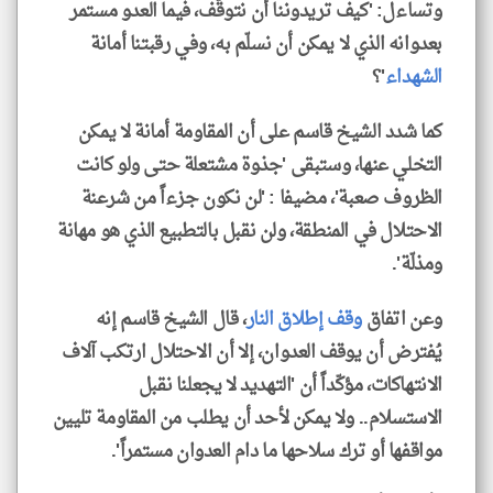
وتساءل: 'كيف تريدوننا أن نتوقّف، فيما العدو مستمر
بعدوانه الذي لا يمكن أن نسلّم به، وفي رقبتنا أمانة
الشهداء
'؟
كما شدد الشيخ قاسم على أن المقاومة أمانة لا يمكن
التخلي عنها، وستبقى 'جذوة مشتعلة حتى ولو كانت
الظروف صعبة'، مضيفا : 'لن نكون جزءاً من شرعنة
الاحتلال في المنطقة، ولن نقبل بالتطبيع الذي هو مهانة
ومذلّة'.
وعن اتفاق
وقف إطلاق النار
، قال الشيخ قاسم إنه
يُفترض أن يوقف العدوان، إلا أن الاحتلال ارتكب آلاف
الانتهاكات، مؤكّداً أن 'التهديد لا يجعلنا نقبل
الاستسلام.. ولا يمكن لأحد أن يطلب من المقاومة تليين
مواقفها أو ترك سلاحها ما دام العدوان مستمراً'.