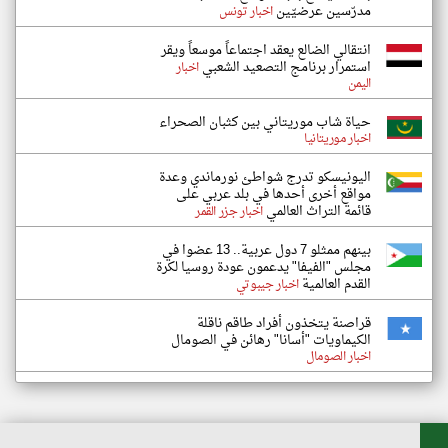
مدرّسين عرضيّين
اخبار تونس
انتقالي الضالع يعقد اجتماعاً موسعاً ويقر
استمرار برنامج التصعيد الشعبي
اخبار
اليمن
حياة شاب موريتاني بين كثبان الصحراء
اخبار موريتانيا
اليونيسكو تدرج شواطئ نورماندي وعدة
مواقع أخرى أحدها في بلد عربي على
قائمة التراث العالمي
اخبار جزر القمر
بينهم ممثلو 7 دول عربية.. 13 عضوا في
مجلس "الفيفا" يدعمون عودة روسيا لكرة
القدم العالمية
اخبار جيبوتي
قراصنة يتخذون أفراد طاقم ناقلة
الكيماويات "أسانا" رهائن في الصومال
اخبار الصومال