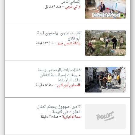
إنساني قاس
-
ار تي عربي
منذ ٩ دقائق
#مستوطنون يهاجمون قرية
أبو فلاح
-
وكالة شمس نيوز
منذ ١٢ دقيقة
#5 إصابات بالرصاص وسط
خروقات إسرائيلية لاتفاق
وقف النار بغزة
-
فلسطين أون لاين
منذ ١٧ دقيقة
#خبر : مجهول يحطم تمثال
العذراء في كنيسة ...
-
سما الإخبارية
منذ ٣٥ دقيقة