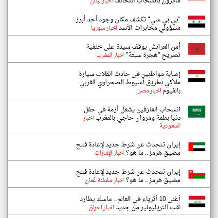
ماكرون بانسحاب التحالف
اخبار لبنان
"بي بي سي" تكشف مكان وجود أحد أبرز
مسؤولي مخابرات الأسد
اخبار سوريا
أمن العرائش يوقف سيدة على خلفية
تصريح "هجرة سبتة"
اخبار المغرب
إصابة مواطنين فى حادث انقلاب سيارة
ملاكي بطريق أسيوط الصحراوي الغربي
بالفيوم
اخبار مصر
انسحاب العازفين يشعل أزمة في حفل
دنيا بطمة ومروان حاجي بالمغرب
اخبار
السعودية
إيران تتحدث عن شرط جديد لإعادة فتح
مضيق هرمز.. ما هو؟
اخبار الإمارات
إيران تتحدث عن شرط جديد لإعادة فتح
مضيق هرمز.. ما هو؟
اخبار سلطنة عُمان
أغنى 10 أثرياء في العالم.. ماسك يطارد
لقب التريليونير من جديد
اخبار العراق