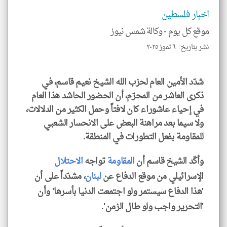
الم
و
اخبار فلسطين
العن
الا
موقع كل يوم -
وكالة شمس نيوز
للمق
نشر بتاريخ: ٦ تموز ٢٠٢٥
شدّد الأمين العام لحزب الله الشيخ نعيم قاسم، في
klyoum.com
ذكرى العاشر من المحرّم، أن الحضور الحاشد هذا العام
في إحياء عاشوراء كان لافتاً وحمل الكثير من الدلالات،
ولا سيما بعد مراهنة البعض على الانحسار الشعبي
للمقاومة بفعل التطورات في المنطقة.
وأكّد الشيخ قاسم أن
المقاومة
تواجه
الاحتلال
الإسرائيلي من موقع الدفاع عن
لبنان
، مشدّداً على أن
'هذا الدفاع سيستمر ولو اجتمعت الدنيا بأسرها' وأن
'التحرير واجب ولو طال الزمن'.