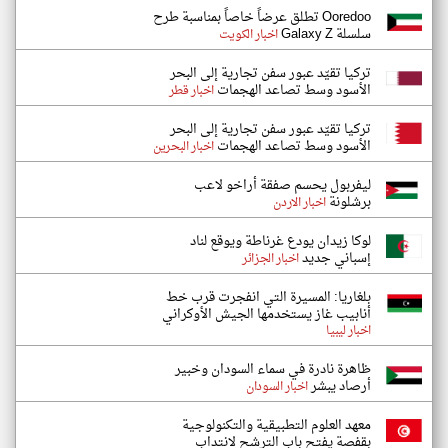
Ooredoo تطلق عرضاً خاصاً بمناسبة طرح
سلسلة Galaxy Z
اخبار الكويت
تركيا تقيّد عبور سفن تجارية إلى البحر
الأسود وسط تصاعد الهجمات
اخبار قطر
تركيا تقيّد عبور سفن تجارية إلى البحر
الأسود وسط تصاعد الهجمات
اخبار البحرين
ليفربول يحسم صفقة أراخو لاعب
برشلونة
اخبار الاردن
لوكا زيدان يودع غرناطة ويوقع لناد
إسباني جديد
اخبار الجزائر
بلغاريا: المسيرة التي انفجرت قرب خط
أنابيب غاز يستخدمها الجيش الأوكراني
اخبار ليبيا
ظاهرة نادرة في سماء السودان وخبير
أرصاد يبشر
اخبار السودان
معهد العلوم التطبيقية والتكنولوجية
بقفصة يفتح باب الترشح لانتداب