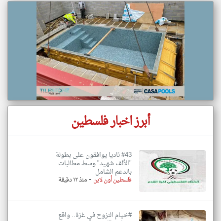
أبرز اخبار فلسطين
#43 ناديا يوافقون على بطولة
"الألف شهيد" وسط مطالبات
بالدعم الشامل
-
فلسطين أون لاين
منذ ١٢ دقيقة
#خيام النزوح في غزة.. واقع