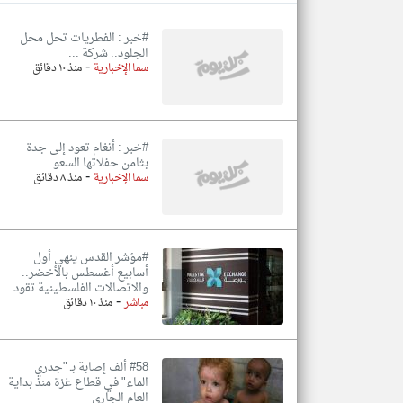
#خبر : الفطريات تحل محل
الجلود.. شركة ...
-
سما الإخبارية
منذ ١٠ دقائق
تعبر
المقالات
الموجوده
هنا عن
وجهة
نظر
#خبر : أنغام تعود إلى جدة
كاتبيها.
بثامن حفلاتها السعو
-
سما الإخبارية
منذ ٨ دقائق
#مؤشر القدس ينهي أول
أسابيع أغسطس بالأخضر..
والاتصالات الفلسطينية تقود
-
مباشر
منذ ١٠ دقائق
#58 ألف إصابة بـ "جدري
الماء" في قطاع غزة منذ بداية
العام الجاري