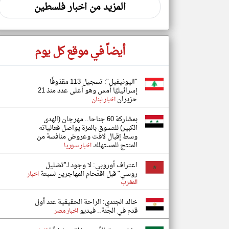
المزيد من اخبار فلسطين
أيضاً في موقع كل يوم
"اليونيفيل": تسجيل 113 مقذوفًا
إسرائيليًا أمس وهو أعلى عدد منذ 21
حزيران
اخبار لبنان
بمشاركة 60 جناحا.. مهرجان (الهدى
الكبير) للتسوق بالمزة يواصل فعالياته
وسط إقبال لافت وعروض منافسة من
المنتج للمستهلك
اخبار سوريا
اعتراف أوروبي: لا وجود لـ"تضليل
روسي" قبل اقتحام المهاجرين لسبتة
اخبار
المغرب
خالد الجندي: الراحة الحقيقية عند أول
قدم في الجنة.. فيديو
اخبار مصر