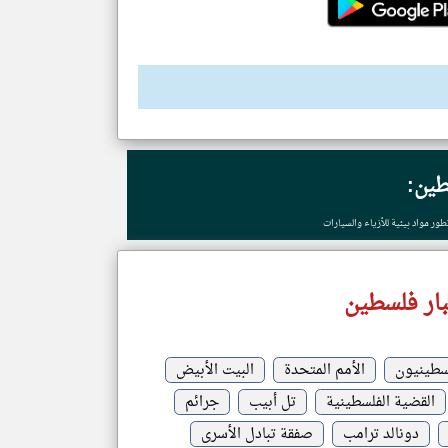
طين:
ور مواد بيئية للأزياء والسيارات
ار فلسطين
لسطينيون
الأمم المتحدة
البيت الأبيض
القضية الفلسطينية
تل أبيب
جرائم
دونالد ترامب
صفقة تبادل الأسرى