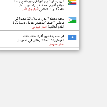
اليونيسكو تدرج شواطئ نورماندي وعدة
مواقع أخرى أحدها في بلد عربي على
قائمة التراث العالمي
اخبار جزر القمر
بينهم ممثلو 7 دول عربية.. 13 عضوا في
مجلس "الفيفا" يدعمون عودة روسيا لكرة
القدم العالمية
اخبار جيبوتي
قراصنة يتخذون أفراد طاقم ناقلة
الكيماويات "أسانا" رهائن في الصومال
اخبار الصومال