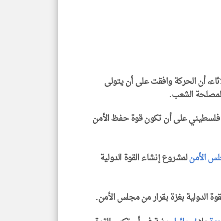
وجه
نظر
كاتب
*
جمي
المق
تحم
إسم
الم
و
العن
اء، أن الحركة وافقت على أن يتولى
الا
للمق
لمصلحة الشعب.
فق فلسطيني على أن تكون قوة حفظ الأمن
klyoum.com
س الأمن
لمشروع إنشاء القوة الدولية
وة الدولية بغزة بقرار من مجلس الأمن.