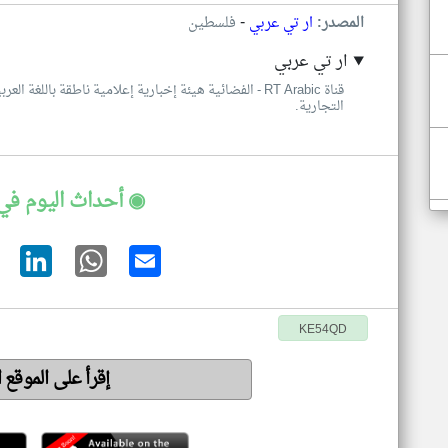
-
المصدر:
ار تي عربي
فلسطين
ار تي عربي
قناة RT Arabic - الفضائية هيئة إخبارية إعلامية ناطقة با
التجارية.
◉ أحداث اليوم في
KE54QD
إقرأ على الموقع 