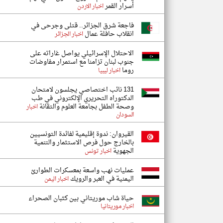
أسرار القمر
اخبار الاردن
فاجعة شرق الجزائر.. قتلى وجرحى في
انقلاب حافلة عمال
اخبار الجزائر
الاحتلال الإسرائيلي يواصل غاراته على
جنوب لبنان تزامنا مع استمرار مفاوضات
روما
اخبار ليبيا
131 نائب اختصاصي يجلسون لامتحان
الدكتوراه التحريري الإلكتروني في طب
وصحة الطفل بجامعة العلوم والتقانة
اخبار
السودان
القيروان: ندوة إقليمية لفائدة التونسيين
بالخارج حول فرص الاستثمار والتنمية
الجهوية
اخبار تونس
عمليات نهب واسعة بمعسكرات الطوارئ
اليمنية في العبر والرويك
اخبار اليمن
حياة شاب موريتاني بين كثبان الصحراء
اخبار موريتانيا