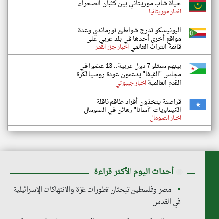
حياة شاب موريتاني بين كثبان الصحراء
اخبار موريتانيا
اليونيسكو تدرج شواطئ نورماندي وعدة
مواقع أخرى أحدها في بلد عربي على
قائمة التراث العالمي
اخبار جزر القمر
بينهم ممثلو 7 دول عربية.. 13 عضوا في
مجلس "الفيفا" يدعمون عودة روسيا لكرة
القدم العالمية
اخبار جيبوتي
قراصنة يتخذون أفراد طاقم ناقلة
الكيماويات "أسانا" رهائن في الصومال
اخبار الصومال
◉
أحداث اليوم الأكثر قراءة
مصر وفلسطين تبحثان تطورات غزة والانتهاكات الإسرائيلية
في القدس