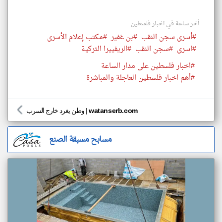
أخر ساعة في اخبار فلسطين
#أسرى سجن النقب
#بن غفير
#مكتب إعلام الأسرى
#اسرى
#سجن النقب
#الريفييرا التركية
#اخبار فلسطين على مدار الساعة
#أهم اخبار فلسطين العاجلة والمباشرة
watanserb.com
|
وطن يغرد خارج السرب
مسابح مسبقة الصنع