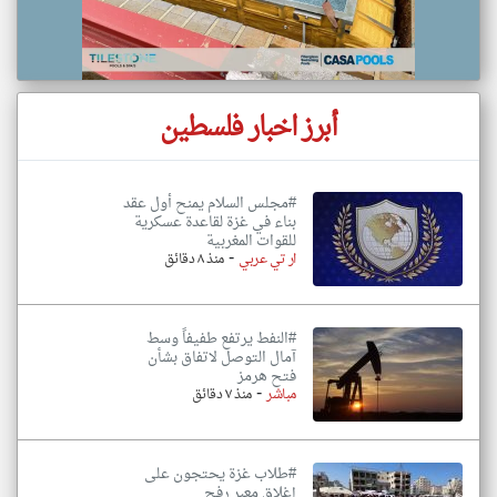
أبرز اخبار فلسطين
#مجلس السلام يمنح أول عقد
بناء في غزة لقاعدة عسكرية
للقوات المغربية
-
ار تي عربي
منذ ٨ دقائق
#النفط يرتفع طفيفاً وسط
آمال التوصل لاتفاق بشأن
فتح هرمز
-
مباشر
منذ ٧ دقائق
#طلاب غزة يحتجون على
إغلاق معبر رفح