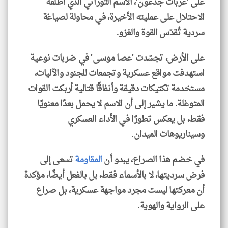
على 'عربات جدعون'، الاسم التوراتي الذي أطلقه
الاحتلال على عمليته الأخيرة، في محاولة لصياغة
سردية تُقدّس القوة والغزو.
على الأرض، تجسّدت 'عصا موسى' في ضربات نوعية
استهدفت مواقع عسكرية وتجمعات للجنود والآليات،
مستخدمة تكتيكات دقيقة وأنفاقًا قتالية أربكت القوات
المتوغلة. ما يشير إلى أن الاسم لا يحمل بعدًا معنويًا
فقط، بل يعكس تطورًا في الأداء العسكري
وسيناريوهات الميدان.
في خضم هذا الصراع، يبدو أن
المقاومة
تسعى إلى
فرض سرديتها، لا بالأسماء فقط، بل بالفعل أيضًا، مؤكدة
أن معركتها ليست مجرد مواجهة عسكرية، بل صراع
على الرواية والهوية.