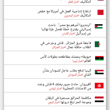
التكاليف
اخبار قطر
ارتفاع إنتاجية العمل في أمريكا مع خفض
التكاليف
اخبار البحرين
"ليتدبروا أمرهم مع مصر".. باحث
إسرائيلي يقترح خطة لفصل غزة نهائيا
عن إسرائيل
اخبار الاردن
فاجعة شرق الجزائر.. قتلى وجرحى في
انقلاب حافلة عمال
اخبار الجزائر
«يويفا» يتمسّك بمقاطعته بطولات كأس
العالم
اخبار ليبيا
كينيا تدفع بطلب عاجل للسودان بشأن
الشاي
اخبار السودان
القيروان: حادث مرور يخلف 4 قتلى وعدد
من الاصابات الخطيرة
اخبار تونس
مكافحة الحرائق مستمرة في البلقان
وموجة الحر تبلغ ذروتها
اخبار اليمن