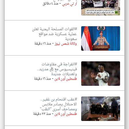
-
ار تي عربي
منذ ٤ دقائق
#القوات المسلحة اليمنية تعلن
عملية عسكرية ضد مواقع
سعودية
-
وكالة شمس نيوز
منذ ١٦ دقيقة
#انفراجة في مفاوضات
فينيسيوس مع ريال مدريد..
وتعديلات جديدة
-
فلسطين أون لاين
منذ ١٦ دقيقة
#عقب اقتحام بن غفير..
الاحتلال يصادر ملابس
ومصاحف أسرى "النقب"
-
فلسطين أون لاين
منذ ٢٣ دقيقة