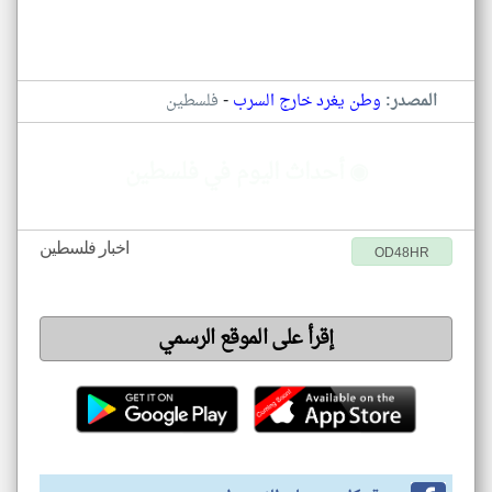
-
المصدر:
وطن يغرد خارج السرب
فلسطين
◉ أحداث اليوم في فلسطين
اخبار فلسطين
OD48HR
إقرأ على الموقع الرسمي