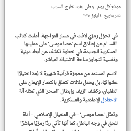
للمق
موقع كل يوم -
وطن يغرد خارج السرب
نشر بتاريخ: ٤ أيلول ٢٠٢٥
في تحوّل رمزي لافت في مسار المواجهة، أعلنت كتائب
klyoum.com
القسـ.ام عن إطلاق اسم 'عصا موسى' على عمليتها
العسكرية الجديدة، في خطوة تكشف عن أبعاد دينية
ونفسية تتجاوز ساحة الاشتباك المباشر.
الاسم المستمد من معجزة قرآنية شهيرة لا يُعدّ اختيارًا
عشوائيًا، بل يحمل دلالات تتعلق بانتصار الإيمان على
الطغيان، وكشف الزيف وإبطال 'السحر' الذي تمثله آلة
الاحتلال
الإعلامية والعسكرية.
وتمثّل 'عصا موسى' – في المخيال الإسلامي – أداة
للحق في وجه الباطل، كما أنها تأتي ردًا رمزيًا مباشرًا