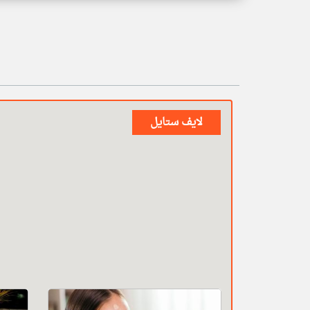
لايف ستايل