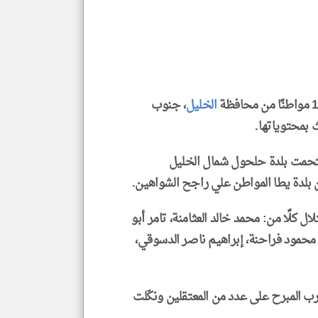
إسم
الم
و
العن
الا
للمق
الخليل
، جنوب
 بمحتوياتها.
klyoum.com
حمت بلدة حلحول شمال الخليل
 بلدة يطا المواطن علي راجح الشواهين.
 كلًا من: محمد خالد العثامنة، تامر أبو
ود فراحنة، إبراهيم ناصر الدسوقي،
ب المبرح على عدد من المعتقلين ونكّلت