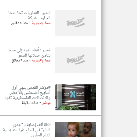
#خبر : الفطريات تحل محل
الجلود.. شركة ...
-
سما الإخبارية
منذ ١٠ دقائق
تعبر
المقالات
الموجوده
هنا عن
وجهة
نظر
#خبر : أنغام تعود إلى جدة
كاتبيها.
بثامن حفلاتها السعو
-
سما الإخبارية
منذ ٩ دقائق
#مؤشر القدس ينهي أول
أسابيع أغسطس بالأخضر..
والاتصالات الفلسطينية تقود
-
مباشر
منذ ١١ دقيقة
#58 ألف إصابة بـ "جدري
الماء" في قطاع غزة منذ بداية
العام الجاري