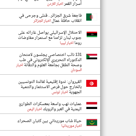
أسرار القمر
اخبار الاردن
فاجعة شرق الجزائر.. قتلى وجرحى في
انقلاب حافلة عمال
اخبار الجزائر
الاحتلال الإسرائيلي يواصل غاراته على
جنوب لبنان تزامنا مع استمرار مفاوضات
روما
اخبار ليبيا
131 نائب اختصاصي يجلسون لامتحان
الدكتوراه التحريري الإلكتروني في طب
وصحة الطفل بجامعة العلوم والتقانة
اخبار
السودان
القيروان: ندوة إقليمية لفائدة التونسيين
بالخارج حول فرص الاستثمار والتنمية
الجهوية
اخبار تونس
عمليات نهب واسعة بمعسكرات الطوارئ
اليمنية في العبر والرويك
اخبار اليمن
حياة شاب موريتاني بين كثبان الصحراء
اخبار موريتانيا