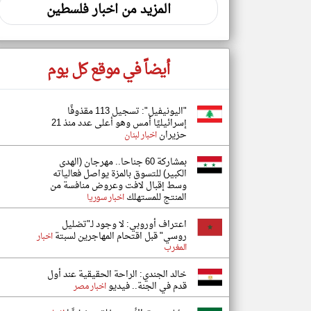
المزيد من اخبار فلسطين
أيضاً في موقع كل يوم
"اليونيفيل": تسجيل 113 مقذوفًا
إسرائيليًا أمس وهو أعلى عدد منذ 21
حزيران
اخبار لبنان
بمشاركة 60 جناحا.. مهرجان (الهدى
الكبير) للتسوق بالمزة يواصل فعالياته
وسط إقبال لافت وعروض منافسة من
المنتج للمستهلك
اخبار سوريا
اعتراف أوروبي: لا وجود لـ"تضليل
روسي" قبل اقتحام المهاجرين لسبتة
اخبار
المغرب
خالد الجندي: الراحة الحقيقية عند أول
قدم في الجنة.. فيديو
اخبار مصر