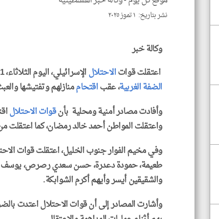
موقع كل يوم -
وكالة خبر الفلسطينية
نشر بتاريخ: ١ تموز ٢٠٢٥
وكالة خبر
اعتقلت قوات
الاحتلال
الإسرائيلي، اليوم الثلاثاء، 11 مواطنًا من محافظة
الضفة الغربية
، عقب
اقتحام
منازلهم وتفتيشها والعبث
وأفادت مصادر أمنية ومحلية بأن
قوات الاحتلال
اقت
واعتقلت المواطن أحمد خالد رمضان، كما اعتقلت من
وفي مخيم الفوار جنوب الخليل، اعتقلت قوات الاحتلال
طعيمة، حمودة دعدرة، حسن سعدي رصرص، يوسف محم
والشقيقين أيسر وأيهم أكرم الشوابكة.
وأشارت المصادر إلى أن قوات الاحتلال اعتدت بالضر