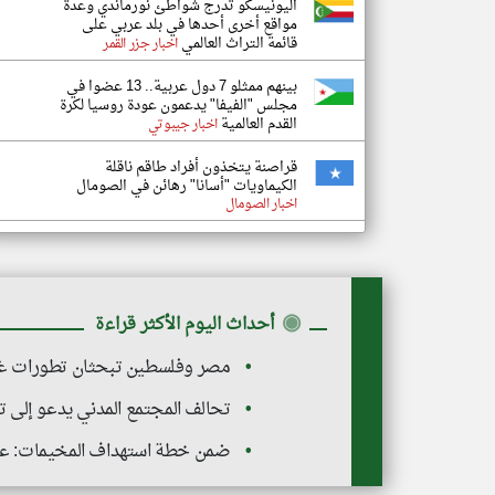
اليونيسكو تدرج شواطئ نورماندي وعدة
مواقع أخرى أحدها في بلد عربي على
قائمة التراث العالمي
اخبار جزر القمر
بينهم ممثلو 7 دول عربية.. 13 عضوا في
مجلس "الفيفا" يدعمون عودة روسيا لكرة
القدم العالمية
اخبار جيبوتي
قراصنة يتخذون أفراد طاقم ناقلة
الكيماويات "أسانا" رهائن في الصومال
اخبار الصومال
◉
أحداث اليوم الأكثر قراءة
مصر وفلسطين تبحثان تطورات غزة 
تحالف المجتمع المدني يدعو إلى 
ضمن خطة استهداف المخيمات: عم