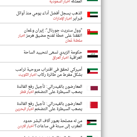
المملكة
اخبار السعودية
الذهب يسجل أفضل أداء يومي منذ أوائل
فبراير
اخبار الإمارات
"وول ستريت جورنال": إيران وعُمان
اتفقتا على خطة لفتح مضيق هرمز
اخبار
سلطنة عُمان
حكومة الزيدي تسعى لتحييد الساحة
العراقية
اخبار العراق
أميركي تحقق في اقتراب مروحية ترامب
بشكل مفرط من طائرة ركاب
اخبار الكويت
المعارضون بالفيدرالي: تأجيل رفع الفائدة
يصعب السيطرة على التضخم
اخبار قطر
المعارضون بالفيدرالي: تأجيل رفع الفائدة
يصعب السيطرة على التضخم
اخبار البحرين
من له مصلحة بعبور آلاف البشر حدود
المغرب إلى سبتة في ساعات؟
اخبار الاردن