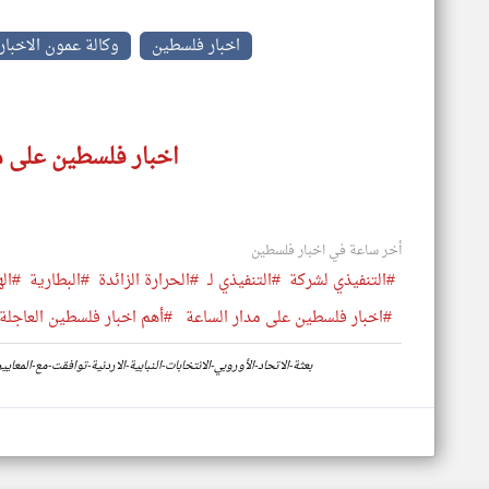
اخبار فلسطين
وكالة عمون الاخبار
اخبار فلسطين على م
أخر ساعة في اخبار فلسطين
#التنفيذي لشركة
#التنفيذي لـ
#الحرارة الزائدة
#البطارية
#اله
#اخبار فلسطين على مدار الساعة
#أهم اخبار فلسطين العاجلة 
https://www.klyoum.com/palestine-news/ar/17-بعثة-الاتحاد-الأوروبي-الانتخابات-النبابية-الاردنية-توافقت-مع-الم