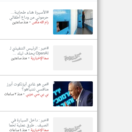
#الأسيرة هناء طحاينة...
حرموني من وداع أطفالي
-
رام الله مكس
منذ ساعتين
تعبر
المقالات
الموجوده
هنا عن
وجهة
نظر
#خبر : الرئيس التنفيذي لـ
كاتبيها.
OpenAI يحذف تيك ...
-
سما الإخبارية
منذ ساعتين
#من هو غادي آيزنكوت أبرز
منافسي نتنياهو؟
-
بي بي سي عربي
منذ ٣ ساعات
#خبر : داخل السيارة في
الصيف.. طرق عملية لحما
-
سما الإخبارية
منذ ٤ ساعات