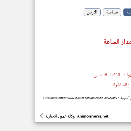
ية
سياسة
الاردن
دار الساعة
واتف الذكية
#الصين
والمباشرة
عايير-الدولية
Permalink:
ammonnews.net
|
وكالة عمون الاخبارية