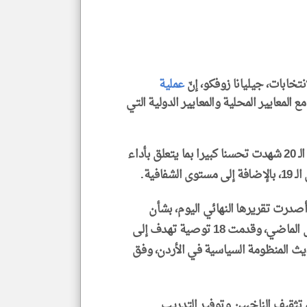
الم
و
العن
الا
للمق
نتخابات، جيليانا زوفكو، إنّ
عملية
 المعايير المحلية والمعايير الدولية التي
klyoum.com
وأضافت زوفكو أنّ العملية الانتخابية لمجلس النواب الـ 20 شهدت تحسنا كبيرا بما يتعلق بأداء
توى الشفافية.
 أصدرت تقريرها النهائي اليوم، بشأن
الانتخابات البرلمانية الأردنية التي جرت في 10 أيلول الماضي، وقدمت 18 توصية تهدف إلى
ث المنظومة السياسية في الأردن، وفق
ثقيف الناخبين وتوفير التدريب