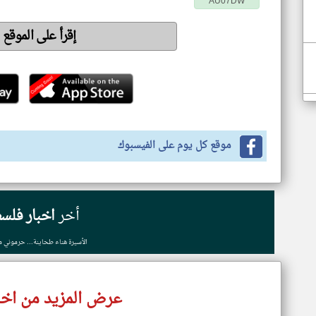
AU07DW
إقرأ على الموقع
موقع كل يوم على الفيسبوك
أخر
اخبار فلس
الأسيرة هناء طحاينة... حرموني م
عرض المزيد من اخب