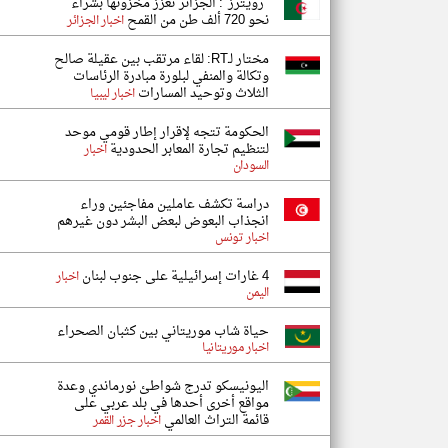
"رويترز": الجزائر تعزز مخزونها بشراء
نحو 720 ألف طن من القمح
اخبار الجزائر
مختار لـRT: لقاء مرتقب بين عقيلة صالح
وتكالة والمنفي لبلورة مبادرة الرئاسات
الثلاث وتوحيد المسارات
اخبار ليبيا
الحكومة تتجه لإقرار إطار قومي موحد
لتنظيم تجارة المعابر الحدودية
اخبار
السودان
دراسة تكشف عاملين مفاجئين وراء
انجذاب البعوض لبعض البشر دون غيرهم
اخبار تونس
4 غارات إسرائيلية على جنوب لبنان
اخبار
اليمن
حياة شاب موريتاني بين كثبان الصحراء
اخبار موريتانيا
اليونيسكو تدرج شواطئ نورماندي وعدة
مواقع أخرى أحدها في بلد عربي على
قائمة التراث العالمي
اخبار جزر القمر