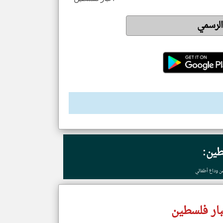
 الرسمي
طين:
ن وداع أطفالي
ار فلسطين