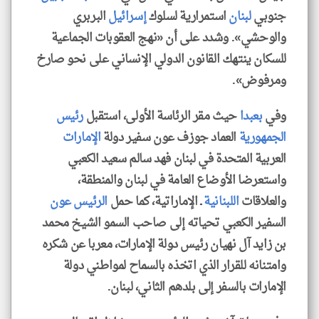
جنوبي
لبنان
استمرارية لسلوك
إسرائيل
البربري
والوحشي». وشدد على أن «نهج العقوبات الجماعية
للسكان ينتهك القانون الدولي الإنساني على نحو صارخ
ومرفوض».
وفي
بعبدا
حيث مقر الرئاسة الأولى، استقبل
رئيس
الجمهورية
العماد جوزف عون سفير دولة
الإمارات
العربية المتحدة في لبنان فهد سالم سعيد الكعبي
واستعرضا الأوضاع العامة في لبنان والمنطقة،
والعلاقات
اللبنانية
ـ الإماراتية، كما حمل
الرئيس عون
السفير الكعبي تحياته إلى صاحب السمو الشيخ محمد
بن زايد آل نهيان رئيس دولة الإمارات، معربا عن شكره
وامتنانه للقرار الذي اتخذه بالسماح لمواطني دولة
الإمارات بالسفر إلى بلدهم الثاني، لبنان.