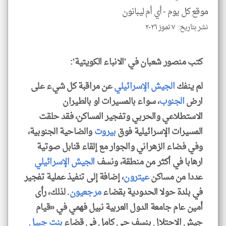
للمق
موقع كل يوم -
أي أم ليبانون
نشر بتاريخ: ٧ تموز ٢٠٢٦
لايف ستايل
كتب منصور شعبان في 'الانباء الكويتية':
لم ينفك
الجيش الإسرائيلي
عن مراقبة كل شيء على
ارض
الجنوب
، سواء بالمسيرات او بالطيران
الاستطلاعي والحربي وتفجير المساكن، فقد حلقت
المسيرات الإسرائيلية فوق
بيروت
والضاحية الجنوبية،
وفي فضاء الزهراني والجوار مع إلقاء قنابل صوتية
ارهابا في أكثر من منطقة، ونسف
الجيش
الإسرائيلي
عددا من مساكن
عيترون
، إضافة إلى تنفيذ عملية تفجير
في بلدة حولا الحدودية بقضاء
مرجعيون
. لذلك، رأى
أمين عام جامعة الدول العربية نبيل فهمي في «قيام
جيش الاحتلال بنسف حي كامل في قضاء
بنت جبيل