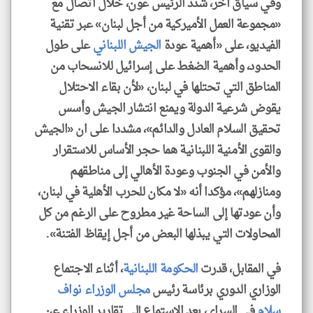
وفي سياق آخر، شدد الرئيس عون، خلال اتصال مع
«مجموعة العمل الأميركية من أجل لبنان» عبر تقنية
الفيديو، على «أهمية عودة
الجيش اللبناني
على طول
الحدود، وأهمية الضغط على إسرائيل للانسحاب من
المناطق التي تحتلها في لبنان، «لأن بقاء الاحتلال
يقوض شرعية الدولة ويمنع انتشار الجيش وأسس
تحقيق السلام العادل والدائم»، مشددا على ان «الجيش
والقوى الأمنية اللبنانية هما حجر الأساس للاستقرار
والأمن في الجنوب وعودة الأهالي إلى مناطقهم
ومنازلهم»، مؤكدا أنه «لا مكان للحرب الأهلية في لبنان،
وأن عودتها إلى الساحة غير مطروح على الرغم من كل
المحاولات التي يبذلها البعض من أجل إيقاظ الفتنة».
في المقابل، قدرت
الحكومة اللبنانية
، أثناء الاجتماع
الوزاري الدوري برئاسة رئيس
مجلس الوزراء
نواف
سلام
في السراي، بعد الاستماع إلى تقارير الوزراء عن