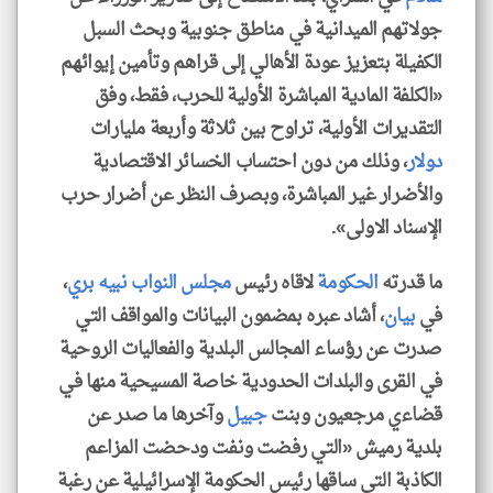
جولاتهم الميدانية في مناطق جنوبية وبحث السبل
الكفيلة بتعزيز عودة الأهالي إلى قراهم وتأمين إيوائهم
«الكلفة المادية المباشرة الأولية للحرب، فقط، وفق
التقديرات الأولية، تراوح بين ثلاثة وأربعة مليارات
دولار
، وذلك من دون احتساب الخسائر الاقتصادية
والأضرار غير المباشرة، وبصرف النظر عن أضرار حرب
الإسناد الاولى».
ما قدرته
الحكومة
لاقاه رئيس
مجلس النواب
نبيه بري
،
في
بيان
، أشاد عبره بمضمون البيانات والمواقف التي
صدرت عن رؤساء المجالس البلدية والفعاليات الروحية
في القرى والبلدات الحدودية خاصة المسيحية منها في
klyoum.com
قضاءي مرجعيون وبنت
جبيل
وآخرها ما صدر عن
بلدية رميش «التي رفضت ونفت ودحضت المزاعم
الكاذبة التي ساقها رئيس الحكومة الإسرائيلية عن رغبة