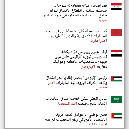
بعد اقتحام منزله ومغادرته سوريا ..
صحيفة لبنانية : انقطاع الاتصال بلواء
سابق عقب دخوله السفارة في بيروت
اخبار
سوريا
كيف يساهم الذكاء الاصطناعي في توجيه
المسارات الأكاديمية والمهنية؟ -فيديو
اخبار المغرب
ليلى علوي وبيومي فؤاد يكشفان
لـ«الرئيس نيوز» كواليس «ابن مين
فيهم».. شخصيات مختلفة ومواقف
مفاجئة
اخبار مصر
رئيس "إنيوس" يحذر: إغلاق بحر الشمال
يكلف الخزانة البريطانية المليارات
اخبار
فلسطين
عادل البطي ينفي خوضه سباق انتخابات
اتحاد القدم ..فيديو
اخبار السعودية
قطر الوطني: 3 عوامل تدعم مرونة
الاقتصاد الأمريكي رغم التحديات الراهنة
اخبار الإمارات