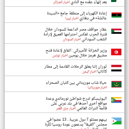
بعد إنهاء عقده مع النادي
اخبار الجزائر
إعادة الكهرباء إلى منطقة جامع «السيدة
عائشة» في بنغازي
اخبار ليبيا
عقار: مواقف مصر الداعمة للسودان خلال
فترة الحرب تعكس احترامها العميق لإرادة
الشعب السوداني
اخبار السودان
وزير الخزانة الأميركي: اتفاق لإعادة فتح
مضيق هرمز خلال يومين
اخبار تونس
ثوران إتنا يعلق الرحلات القادمة إلى مطار
كاتانيا
اخبار اليمن
حياة شاب موريتاني بين كثبان الصحراء
اخبار موريتانيا
اليونيسكو تدرج شواطئ نورماندي وعدة
مواقع أخرى أحدها في بلد عربي على
قائمة التراث العالمي
اخبار جزر القمر
بينهم ممثلو 7 دول عربية.. 13 عضوا في
مجلس "الفيفا" يدعمون عودة روسيا لكرة