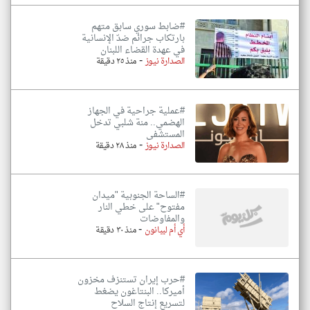
#ضابط سوري سابق متهم
بارتكاب جرائم ضدّ الإنسانية
في عهدة القضاء اللبنان
-
الصدارة نيوز
منذ ٢٥ دقيقة
#عملية جراحية في الجهاز
الهضمي.. منة شلبي تدخل
المستشفى
-
الصدارة نيوز
منذ ٢٨ دقيقة
#الساحة الجنوبية "ميدان
مفتوح" على خطي النار
والمفاوضات
-
أي أم ليبانون
منذ ٣٠ دقيقة
#حرب إيران تستنزف مخزون
أميركا.. البنتاغون يضغط
لتسريع إنتاج السلاح