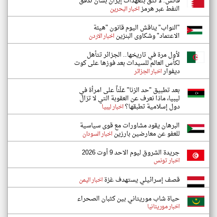
فانس: لا نثق بتعهدات إيران بشأن تدفق
النفط عبر هرمز
اخبار البحرين
"النواب" يناقش اليوم قانون "هيئة
الاعتماد" وشكاوى البنزين
اخبار الاردن
لأول مرة في تاريخها.. الجزائر تتأهل
لكأس العالم للسيدات بعد فوزها على كوت
ديفوار
اخبار الجزائر
بعد تطبيق "حد الزنا" عَلَناً على امرأة في
ليبيا، ماذا نعرف عن العقوبة التي لا تزال
دول إسلامية تطبقها؟
اخبار ليبيا
البرهان يقود مشاورات مع قوى سياسية
للعفو عن معارضين بارزين
اخبار السودان
جريدة الشروق ليوم الاحد 9 أوت 2026
اخبار تونس
قصف إسرائيلي يستهدف غزة
اخبار اليمن
حياة شاب موريتاني بين كثبان الصحراء
اخبار موريتانيا