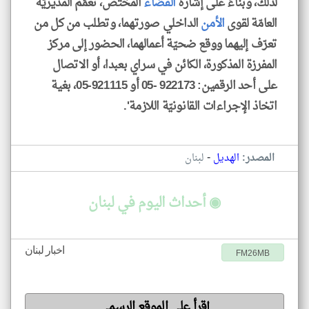
لذلك، وبناءً على إشارة
القضاء
المختص، تعمِّم المديريّة
العامّة لقوى
الأمن
الداخلي صورتهما، وتطلب من كل من
تعرّف إليهما ووقع ضحيّة أعمالهما، الحضور إلى مركز
المفرزة المذكورة، الكائن في سراي بعبدا، أو الاتصال
على أحد الرقمين: 922173 -05 أو 921115-05، بغية
اتخاذ الإجراءات القانونيّة اللازمة'.
-
المصدر:
الهديل
لبنان
◉ أحداث اليوم في لبنان
اخبار لبنان
FM26MB
إقرأ على الموقع الرسمي