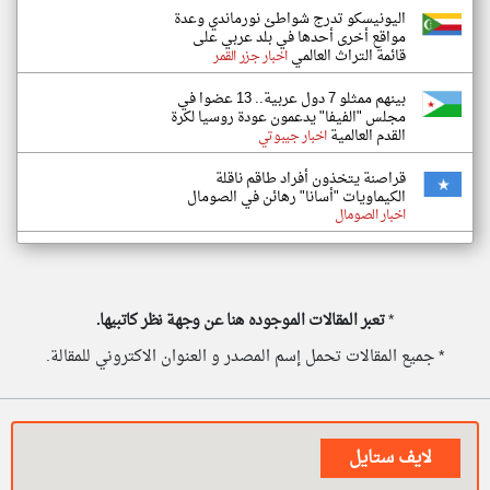
اليونيسكو تدرج شواطئ نورماندي وعدة
مواقع أخرى أحدها في بلد عربي على
قائمة التراث العالمي
اخبار جزر القمر
بينهم ممثلو 7 دول عربية.. 13 عضوا في
مجلس "الفيفا" يدعمون عودة روسيا لكرة
القدم العالمية
اخبار جيبوتي
قراصنة يتخذون أفراد طاقم ناقلة
الكيماويات "أسانا" رهائن في الصومال
اخبار الصومال
*
تعبر المقالات الموجوده هنا عن وجهة نظر كاتبيها.
* جميع المقالات تحمل إسم المصدر و العنوان الاكتروني للمقالة.
لايف ستايل