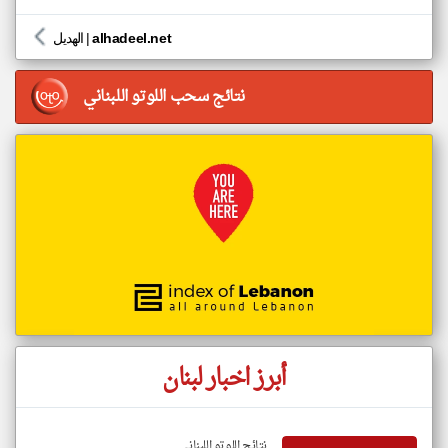
alhadeel.net
|
الهديل
نتائج سحب اللوتو اللبناني
أبرز اخبار لبنان
نتائج اللوتو اللبناني