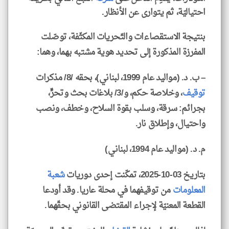
احتياليّة، ثم يتوارى عن الأنظار.
بنتيجة الاستقصاءات والتّحريات المكثّفة، توصّلت
المفرزة المذكورة إلى تحديد هوية مشتبه بهما، وهما:
– ب. د. (مواليد عام 1999، لبناني)، بحقه /8/ مذكرات
توقيف
، وخلاصة حكم، و/3/ بلاغات بحث وتحرٍّ،
بجرائم: سرقة، وسلب بقوة السلاح، وخطف، ونصب
واحتيال، وإطلاق نار.
م. د. (مواليد عام 1994، لبناني)
بتاريخ 03-10-2025، تمكّنت إحدى دوريات
شعبة
المعلومات
من توقيفهما في محلة عاريا. وقد أودعا
القطعة المعنيّة لإجراء المقتضى القانوني بحقّهما.