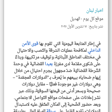
الم
و
العن
اخبار لبنان
الا
للمق
موقع كل يوم -
الهديل
نشر بتاريخ: ١٥ تشرين الأول ٢٠٢٥
لايف ستايل
في إطار المتابعة اليوميّة التي تقوم بها
قوى الأمن
الداخلي
لمكافحة عمليّات السّرقة والنّصب والاحتيال
في مختلف المناطق اللّبنانيّة، وتوقيف مرتكبيها، وبناءً
على شكوى مقدّمة لدى مفرزة
بعبدا
القضائية في وحدة
الشّرطة القضائيّة ضدّ مجهول بجرم احتيال، من خلال
إيهام ضحاياه ببيعهم ما يُعرف بـ”الدولارات المجمّدة” –
وهي دولارات غير موجودة فعليًّا – مقابل دولارات
صحيحة وبسعر أدنى من قيمتها السوقيّة، وذلك عبر
نشر إعلانات على صفحات مواقع التّواصل الاجتماعي.
وبعد حضور الضّحية إلى المكان المتّفق عليه لاستبدال
الدولارات، يُقدِم الفاعل على
سرقة
المبلغ المالي بطريقة