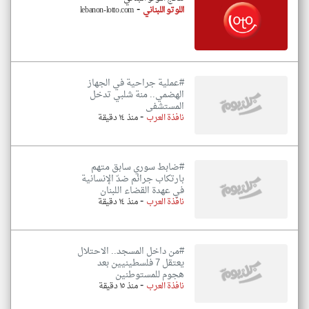
-
اللوتو اللبناني
lebanon-lotto.com
#عملية جراحية في الجهاز
الهضمي.. منة شلبي تدخل
المستشفى
-
نافذة العرب
منذ ١٤ دقيقة
#ضابط سوري سابق متهم
بارتكاب جرائم ضدّ الإنسانية
في عهدة القضاء اللبنان
-
نافذة العرب
منذ ١٤ دقيقة
#من داخل المسجد.. الاحتلال
يعتقل 7 فلسطينيين بعد
هجوم للمستوطنين
-
نافذة العرب
منذ ١٥ دقيقة