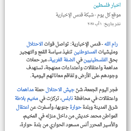
و
اخبار فلسطين
العن
الا
للمق
موقع كل يوم -
شبكة قدس الإخبارية
نشر بتاريخ: ١ أب ٢٠٢٥
رام الله
- قدس الإخبارية: تواصل قوات
الاحتلال
klyoum.com
ومليشيات
المستوطنين
تنفيذ سياسة القمع والتهجير
بحق
الفلسطينيين
في
الضفة الغربية
، عبر حملات
مداهمة واعتقالات واعتداءات ممنهجة، تستهدف
وجودهم على الأرض وتفاقم معاناتهم اليومية.
فجر اليوم الجمعة، شنّ
جيش الاحتلال
حملة
مداهمات
واعتقالات في محافظة
نابلس
، تركزت في
مخيم بلاطة
شرق المدينة وبلدة
حوارة
جنوبها، وأسفرت عن
اعتقال
المواطن محمد خديش من داخل منزله في المخيم،
والأسير المحرر أنس مسعود الحواري من بلدة حوارة،