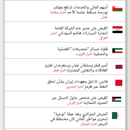
أسهم المالي والخدمات ترتفع بمؤشر
بورصة مسقط جلسة الأحد
اخبار سلطنة
عُمان
القبض على مدير عام الشركة العامة
لتجارة السيارات هاشم السوداني
اخبار
العراق
قفزة خسائر "تحصيلات" الفصلية
والنصفية
اخبار الكويت
أمير قطر وسلطان عُمان يستعرضان تعزيز
العلاقات والتعاون المشترك
اخبار قطر
فانس: لا نثق بتعهدات إيران بشأن تدفق
النفط عبر هرمز
اخبار البحرين
القبض على شخص حاول التسلل عبر
الحدود الشمالية
اخبار الاردن
الجيش الجزائري ينفذ عملة "نوعية"
لتحرير مواطن ألماني كان مختطفا في
النيجر
اخبار الجزائر