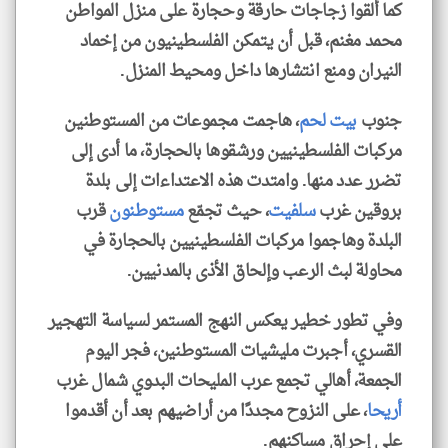
كما ألقوا زجاجات حارقة وحجارة على منزل المواطن
محمد مغنم، قبل أن يتمكن الفلسطينيون من إخماد
النيران ومنع انتشارها داخل ومحيط المنزل.
جنوب
بيت لحم
، هاجمت مجموعات من المستوطنين
مركبات الفلسطينيين ورشقوها بالحجارة، ما أدى إلى
تضرر عدد منها. وامتدت هذه الاعتداءات إلى بلدة
بروقين غرب
سلفيت
، حيث تجمّع
مستوطنون
قرب
البلدة وهاجموا مركبات الفلسطينيين بالحجارة في
محاولة لبث الرعب وإلحاق الأذى بالمدنيين.
وفي تطور خطير يعكس النهج المستمر لسياسة التهجير
القسري، أجبرت مليشيات المستوطنين، فجر اليوم
الجمعة، أهالي تجمع عرب المليحات البدوي شمال غرب
أريحا
، على النزوح مجددًا من أراضيهم بعد أن أقدموا
على إحراق مساكنهم.