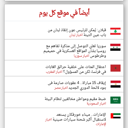
أيضاً في موقع كل يوم
قبلان: يُمكن للرئيس عون إنقاذ لبنان من
باب عين التينة
اخبار لبنان
سوريا تعلن التوصل إلى مذكرة تفاهم مع
روسيا بشأن المواقع العسكرية في حميميم
وطرطوس
اخبار سوريا
اعتقال المئات على خلفية حرائق الغابات
في فرنسا، لكن من المسؤول؟
اخبار المغرب
إيقاف 15 مباراة.. 4 عقوبات صارمة فى
بنود لائحة الدوري الجديد
اخبار مصر
ضبط مقيم ومواطن مخالفين لنظام البيئة
اخبار السعودية
الإمارات.. ميناء خورفكان يستعد
لاستقبال أكبر شحنة سيارات صينية
اخبار
الإمارات