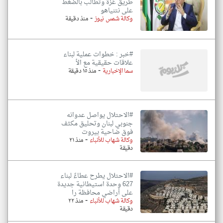
طريق غزة وتطالب بالضغط
على نتنياهو
-
وكالة شمس نيوز
منذ دقيقة
#خبر : خطوات عملية لبناء
علاقات حقيقية مع الأ
-
سما الإخبارية
منذ ١٥ دقيقة
#الاحتلال يواصل عدوانه
جنوبي لبنان وتحليق مكثف
فوق ضاحية بيروت
-
وكالة شهاب للأنباء
منذ ٢١
دقيقة
#الاحتلال يطرح عطاءً لبناء
627 وحدة استيطانية جديدة
على أراضي محافظة را
-
وكالة شهاب للأنباء
منذ ٢٢
دقيقة