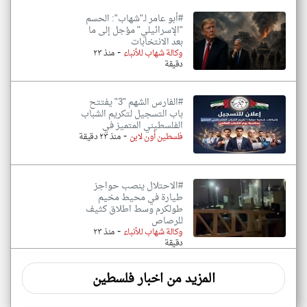
#أبو عامر لـ"شهاب": الحسم
"الإسرائيلي" مؤجل إلى ما
بعد الانتخابات
-
وكالة شهاب للأنباء
منذ ٢٣
دقيقة
#الفارس الشهم "3" يفتتح
باب التسجيل لتكريم الشباب
الفلسطيني المتميز في
-
فلسطين أون لاين
منذ ٢٣ دقيقة
#الاحتلال ينصب حواجز
طيارة في محيط مخيم
طولكرم وسط اطلاق كثيف
للرصاص
-
وكالة شهاب للأنباء
منذ ٢٣
دقيقة
المزيد من اخبار فلسطين