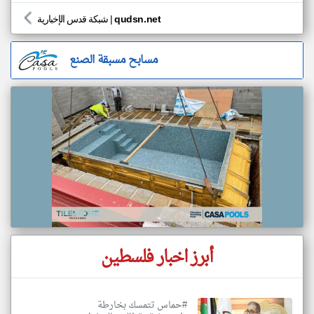
qudsn.net
|
شبكة قدس الإخبارية
مسابح مسبقة الصنع
أبرز اخبار فلسطين
#حماس تتمسك بخارطة