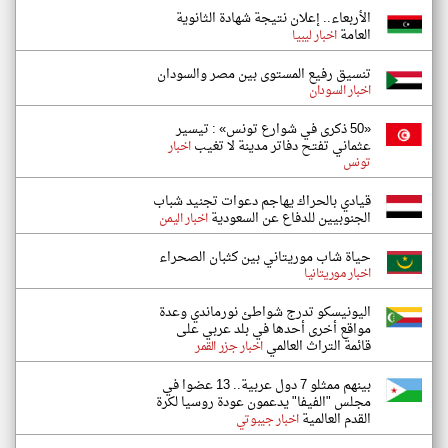
الأربعاء.. إعلان نتيجة شهادة الثانوية
العامة
اخبار ليبيا
تنسيق رفيع المستوى بين مصر والسودان
اخبار السودان
«50 ذكرى في شوارع تونس» : تيسير
عثماني تفتح دفاتر مدينة لا تغيب
اخبار
تونس
قيادي بالحراك يهاجم دعوات تجنيد شباب
الجنوبيين للدفاع عن السعودية
اخبار اليمن
حياة شاب موريتاني بين كثبان الصحراء
اخبار موريتانيا
اليونيسكو تدرج شواطئ نورماندي وعدة
مواقع أخرى أحدها في بلد عربي على
قائمة التراث العالمي
اخبار جزر القمر
بينهم ممثلو 7 دول عربية.. 13 عضوا في
مجلس "الفيفا" يدعمون عودة روسيا لكرة
القدم العالمية
اخبار جيبوتي