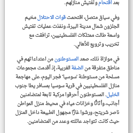
بعد
اقتحام
وتفتيش منازلهم.
وفي سياق متصل، اقتحمت
قوات الاحتلال
مخيم
الجلزون شمال مدينة البيرة، ونفذت عمليات تفتيش
واسعة طالت ممتلكات الفلسطينيين، ترافقت مع
تخريب وترويع للأهالي.
في موازاة ذلك، صعد
المستوطنون
من اعتداءاتهم في
مناطق متفرقة من
الضفة
الغربية، إذ أقدمت مجموعات
مسلحة من مستوطنة 'سوسيا' فجر اليوم، على مهاجمة
منازل الفلسطينيين في قرية سوسيا بمسافر يطا جنوب
الخليل
. المستوطنون أحرقوا مركبة تابعة لمتضامنين
أجانب، وأثاثًا وخزانات مياه في محيط منزل المواطن
ناصر شريتح، ورشوا غازًا مجهول الطبيعة داخل المنزل
حيث كانت تتواجد عائلته وعدد من المتضامنين.