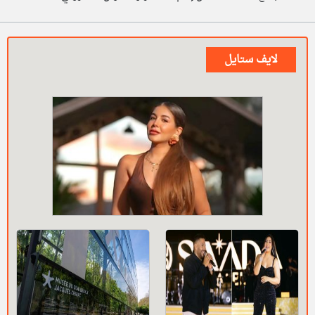
لايف ستايل