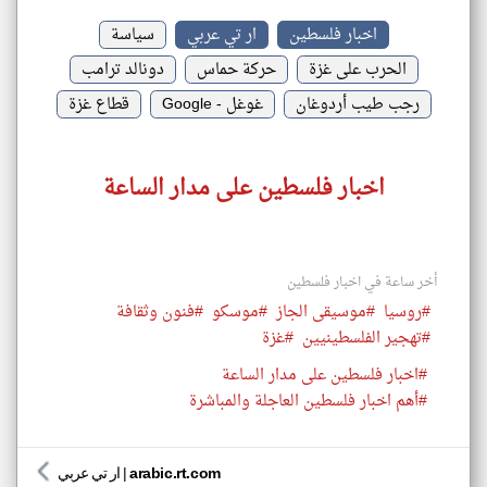
اخبار فلسطين
ار تي عربي
سياسة
الحرب على غزة
حركة حماس
دونالد ترامب
رجب طيب أردوغان
غوغل - Google
قطاع غزة
اخبار فلسطين على مدار الساعة
أخر ساعة في اخبار فلسطين
#روسيا
#موسيقى الجاز
#موسكو
#فنون وثقافة
#تهجير الفلسطينيين
#غزة
#اخبار فلسطين على مدار الساعة
#أهم اخبار فلسطين العاجلة والمباشرة
arabic.rt.com
|
ار تي عربي