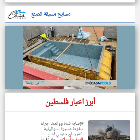
مسابح مسبقة الصنع
أبرز اخبار فلسطين
#إصابة فتاة ووالدها جراء
سقوط مسيرة إسرائيلية
بكفررمان جنوبي لبنان
-
فلسطين أون لاين
منذ دقيقة