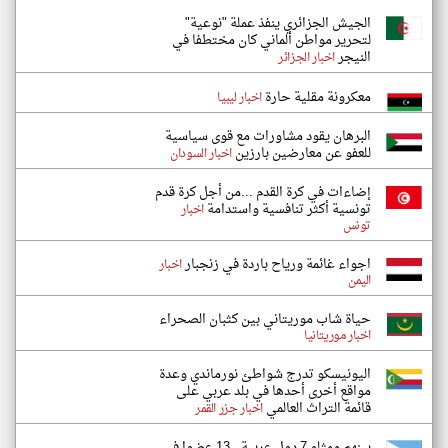
الجيش الجزائري ينفذ عملة "نوعية"
لتحرير مواطن ألماني كان مختطفا في
النيجر
اخبار الجزائر
معكرونة مقلية حارة
اخبار ليبيا
البرهان يقود مشاورات مع قوى سياسية
للعفو عن معارضين بارزين
اخبار السودان
إضاءات في كرة القدم ...من أجل كرة قدم
تونسية أكثر تنافسية واستدامة
اخبار
تونس
اجواء غائمة ورياح باردة في زنجبار
اخبار
اليمن
حياة شاب موريتاني بين كثبان الصحراء
اخبار موريتانيا
اليونيسكو تدرج شواطئ نورماندي وعدة
مواقع أخرى أحدها في بلد عربي على
قائمة التراث العالمي
اخبار جزر القمر
بينهم ممثلو 7 دول عربية.. 13 عضوا في