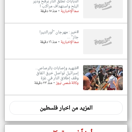
الدبابات تطلق النار برفح ودير
البلح واستهداف مراكب ا
-
سما الإخبارية
منذ ١٥ دقيقة
#خبر : مهرجان "أورالتيرا
جاز" ...
-
سما الإخبارية
منذ ١٦ دقيقة
#شهيد وإصابات بالرصاص..
إسرائيل تواصل خرق اتفاق
وقف إطلاق النار في غزة
-
وكالة شمس نيوز
منذ ٢٣ دقيقة
المزيد من اخبار فلسطين