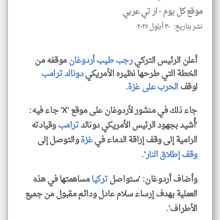
الا
موقع كل يوم -
ار تي عربي
للمق
نشر بتاريخ: ٣٠ أيلول ٢٠٢٥
أعلن الرئيس التركي
رجب طيب أردوغان
موقفه من
الخطة التي طرحها نظيره الأمريكي
دونالد ترامب
klyoum.com
لوقف
الحرب على غزة
.
جاء ذلك في منشور لأردوغان على موقع 'X' جاء فيه:
'أُشيد بجهود الرئيس الأمريكي دونالد
ترامب
وقيادته
الرامية إلى وقف إراقة الدماء في
غزة
والتوصل إلى
وقف إطلاق النار
'.
وأضاف أردوغان: 'ستواصل
تركيا
مساهمتها في هذه
العملية بهدف إرساء سلام عادل ودائم مقبول من جميع
الأطراف'.