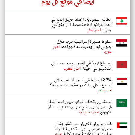
أيضاً في موقع كل يوم
‏الطاقة السعودية: إخماد حريق اندلع في
أحد المرافق التابعة لمصفاة أرامكو في
جازان
اخبار لبنان
سقوط مسيّرة إسرائيلية قرب منزل
جنوبي لبنان يصيب فتاة ووالدها
اخبار
سوريا
اجتماع أزمة في المغرب يحدد مستقبل
إنفانتينو في "فيفا"
اخبار المغرب
2.7% ارتفاعا في أسعار الذهب خلال
أسبوع.. هل بدأت موجة صعود جديدة؟
اخبار مصر
استشاري يكشف أسباب ظهور الدم الخفي
في البراز.. ويوضح متى يستدعي منظار
القولون
اخبار السعودية
عُمان وإيران تقتربان من اتفاق بشأن
مضيق هرمز، وطهران تشترط تلبية
مطالبها قبل إعادة فتحه بالكامل
اخبار