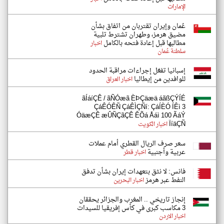
الإمارات
عُمان وإيران تقتربان من اتفاق بشأن
مضيق هرمز، وطهران تشترط تلبية
مطالبها قبل إعادة فتحه بالكامل
اخبار
سلطنة عُمان
إسبانيا تفعّل إجراءات مراقبة الحدود
للوافدين من إيطاليا
اخبار العراق
ãÍáíÇÊ / ãÑÓæã ÈÞÇäæä áãßÇÝÍÉ
ÇáÊÓÊÑ ÇáÊÌÇÑí: ÇáÍÈÓ ÍÊì 3
ÓäæÇÊ æÛÑÇãÇÊ ÊÕá Åáì 100 ÃáÝ
ÏíäÇÑ
اخبار الكويت
سعر صرف الريال القطري أمام عملات
عربية وأجنبية
اخبار قطر
فانس: لا نثق بتعهدات إيران بشأن تدفق
النفط عبر هرمز
اخبار البحرين
إنجاز تاريخي .. المغرب والجزائر يحققان
3 مكاسب كبرى في كأس إفريقيا للسيدات
اخبار الاردن