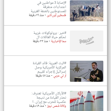
#إصابة 3 مواطنين في
اعتداءات متفرقة
للمستوطنين بالضفة الغربية
-
فلسطين أون لاين
منذ ٢٦ دقيقة
#خبر : بروتوكولات غريبة
تحكم حياة العائلات ال
-
سما الإخبارية
منذ ٣٣ دقيقة
#البث العبرية: قائد القيادة
المركزية الأمريكية وصل
إسرائيل لإجراء تقييم
-
ار تي عربي
منذ ٤٧ دقيقة
#الأركان الأمريكية تعترف:
نحذر القيادة من نتيجة
عكسية للحرب مع إيران..!
-
وكالة شمس نيوز
منذ ٤٩ دقيقة