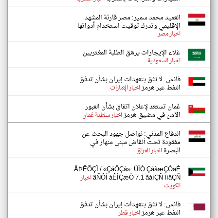
العميد محمد سمير: مصر قارئة المشهد
الإقليمي وتدرك توقيت استخدام أدواتها
اخبار مصر
غلاء الإيجارات يرهق الطلبة المغتربين
اخبار السعودية
فانس: لا نثق بتعهدات إيران بشأن تدفق
النفط عبر هرمز
اخبار الإمارات
عُمان تستعد لإعلان اتفاق بشأن العبور
الآمن في مضيق هرمز
اخبار سلطنة عُمان
الدفاع المدني: نواصل جهود البحث عن
مفقودة تحت أنقاض مبنى منهار في
البصرة
اخبار العراق
ÅÞÊÕÇÏ / «ÇáÔÇá»: ÚÌÒ ÇáãæÇÒäÉ
ãÑÔÍ áÊÌÇæÒ 7.1 ãáíÇÑ ÏíäÇÑ
اخبار
الكويت
فانس: لا نثق بتعهدات إيران بشأن تدفق
النفط عبر هرمز
اخبار قطر