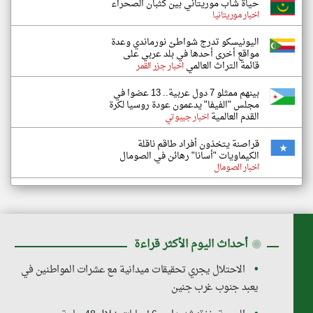
حياة شاب موريتاني بين كثبان الصحراء
اخبار موريتانيا
اليونيسكو تدرج شواطئ نورماندي وعدة
مواقع أخرى أحدها في بلد عربي على
قائمة التراث العالمي
اخبار جزر القمر
بينهم ممثلو 7 دول عربية.. 13 عضوا في
مجلس "الفيفا" يدعمون عودة روسيا لكرة
القدم العالمية
اخبار جيبوتي
قراصنة يتخذون أفراد طاقم ناقلة
الكيماويات "أسانا" رهائن في الصومال
اخبار الصومال
◉
أحداث اليوم الأكثر قراءة
الاحتلال يجري تحقيقات ميدانية مع عشرات المواطنين في
يعبد جنوب غرب جنين