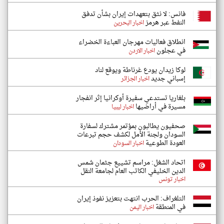
فانس: لا نثق بتعهدات إيران بشأن تدفق
النفط عبر هرمز
اخبار البحرين
انطلاق فعاليات مهرجان العباءة الخضراء
في عجلون
اخبار الاردن
لوكا زيدان يودع غرناطة ويوقع لناد
إسباني جديد
اخبار الجزائر
بلغاريا تستدعي سفيرة أوكرانيا إثر انفجار
مسيرة في أراضيها
اخبار ليبيا
صحفيون يطالبون بمؤتمر مشترك لسفارة
السودان ولجنة الأمل لكشف حجم تبرعات
العودة الطوعية
اخبار السودان
اتحاد الشغل: مراسم تشييع جثمان شمس
الدين الخليفي الكاتب العام لجامعة النقل
اخبار تونس
التلغراف: الحرب انتهت بتعزيز نفوذ إيران
في المنطقة
اخبار اليمن