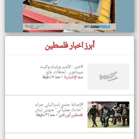
أبرز اخبار فلسطين
#خبر : الأمير ويليام وكيت
ميدلتون.. لحظات عائ
-
سما الإخبارية
منذ ١٢ دقيقة
#إصابة جندي إسرائيلي جراء
"حادث عملياتي" جنوبي لبنان
-
فلسطين أون لاين
منذ ٢٦ دقيقة