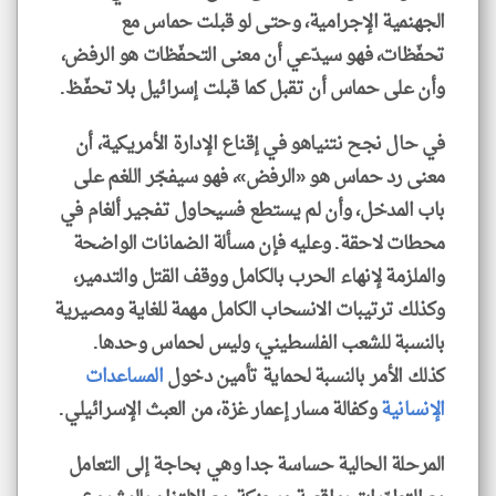
الجهنمية الإجرامية، وحتى لو قبلت حماس مع
تحفّظات، فهو سيدّعي أن معنى التحفّظات هو الرفض،
وأن على حماس أن تقبل كما قبلت إسرائيل بلا تحفّظ.
في حال نجح نتنياهو في إقناع الإدارة الأمريكية، أن
معنى رد حماس هو «الرفض»، فهو سيفجّر اللغم على
باب المدخل، وأن لم يستطع فسيحاول تفجير ألغام في
محطات لاحقة. وعليه فإن مسألة الضمانات الواضحة
والملزمة لإنهاء الحرب بالكامل ووقف القتل والتدمير،
وكذلك ترتيبات الانسحاب الكامل مهمة للغاية ومصيرية
بالنسبة للشعب الفلسطيني، وليس لحماس وحدها.
كذلك الأمر بالنسبة لحماية تأمين دخول
المساعدات
الإنسانية
وكفالة مسار إعمار غزة، من العبث الإسرائيلي.
المرحلة الحالية حساسة جدا وهي بحاجة إلى التعامل