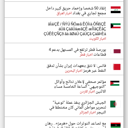
إنقاذ 50 شخصا وإخماد حريق كبير داخل
مجمع تجاري في بغداد
اخبار العراق
ãÍáíÇÊ / ÑÝÚ ÑÓæã ÊÓÌíá ÔÑßÇÊ
äÙã ÇáãÚáæãÇÊ æÎÏãÇÊåÇ
ÇÚÊÈÇÑÇð ãä ãØáÚ ÇáÚÇã ÇáãÞÈá
اخبار الكويت
بورصة قطر ترتفع في المستهل بدعم 4
قطاعات
اخبار قطر
فانس: لا نثق بتعهدات إيران بشأن تدفق
النفط عبر هرمز
اخبار البحرين
مؤتمر صحفي لإعلان نتائج وأوائل
"التوجيهي" الساعة الخامسة مساء
الاثنين
اخبار الاردن
الجيش الجزائري ينفذ عملة "نوعية"
لتحرير مواطن ألماني كان مختطفا في
النيجر
اخبار الجزائر
مع تصاعد التوترات حول «هرمز».. رهان