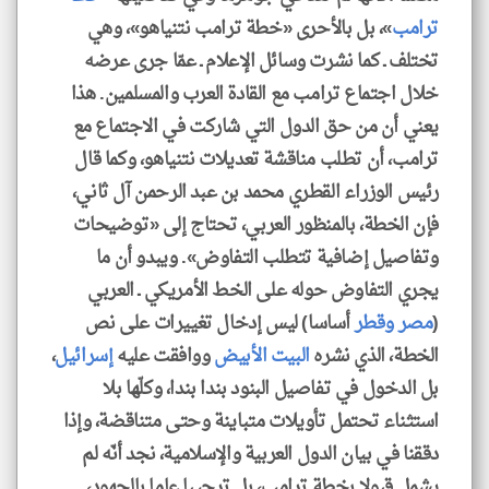
ترامب
»، بل بالأحرى «خطة ترامب نتنياهو»، وهي
تختلف ـ كما نشرت وسائل الإعلام ـ عمّا جرى عرضه
خلال اجتماع ترامب مع القادة العرب والمسلمين. هذا
يعني أن من حق الدول التي شاركت في الاجتماع مع
ترامب، أن تطلب مناقشة تعديلات نتنياهو، وكما قال
رئيس الوزراء القطري محمد بن عبد الرحمن آل ثاني،
فإن الخطة، بالمنظور العربي، تحتاج إلى «توضيحات
وتفاصيل إضافية تتطلب التفاوض». ويبدو أن ما
يجري التفاوض حوله على الخط الأمريكي ـ العربي
(
مصر
وقطر
أساسا) ليس إدخال تغييرات على نص
الخطة، الذي نشره
البيت الأبيض
ووافقت عليه
إسرائيل
،
بل الدخول في تفاصيل البنود بندا بندا، وكلّها بلا
استثناء تحتمل تأويلات متباينة وحتى متناقضة، وإذا
دققنا في بيان الدول العربية والإسلامية، نجد أنّه لم
يشمل قبولا بخطة ترامب، بل ترحيبا عاما بالجهود،