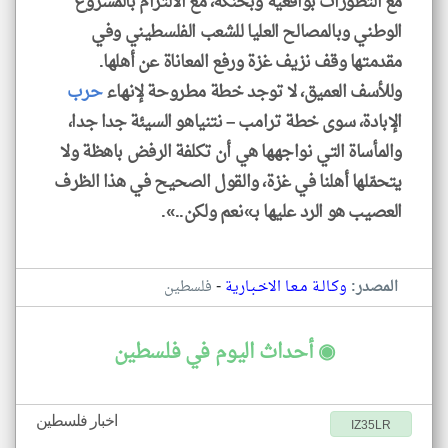
مع التطوّرات بواقعية وبحنكة، مع الالتزام بالمشروع
الوطني وبالمصالح العليا للشعب الفلسطيني وفي
مقدمتها وقف نزيف غزة ورفع المعاناة عن أهلها.
وللأسف العميق، لا توجد خطة مطروحة لإنهاء
حرب
الإبادة، سوى خطة ترامب – نتنياهو السيئة جدا جدا،
والمأساة التي نواجهها هي أن تكلفة الرفض باهظة ولا
يتحمّلها أهلنا في غزة، والقول الصحيح في هذا الظرف
العصيب هو الرد عليها بـ»نعم ولكن..».
-
المصدر:
وكـالـة مـعـا الاخـبـارية
فلسطين
◉ أحداث اليوم في فلسطين
اخبار فلسطين
IZ35LR