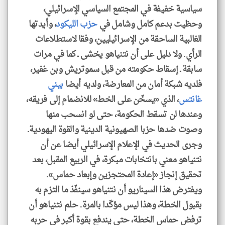
سياسية خفيفة في المجتمع السياسي الإسرائيلي،
وحظيت بدعم كامل وشامل في
حزب الليكود
، وأيدتها
الغالبية الساحقة من الإسرائيليين، وفقا لاستطلاعات
الرأي. ولا دليل على أن نتنياهو يخشى ـ كما في مرات
سابقة ـ إسقاط حكومته من قبل سموتريش وبن غفير،
فلديه شبكة أمان من المعارضة، ولديه أيضا
بيني
غانتس
، الذي «يسخّن على الخط» للانضمام إلى فريقه،
وعندها لن تسقط الحكومة، حتى لو انسحب منها
وصوت ضدها حزبا الصهيونية الدينية والقوة اليهودية.
وجرى الحديث في الإعلام الإسرائيلي أيضا عن أن
نتنياهو معني بانتخابات مبكرة، في الربيع المقبل، بعد
تحقيق إنجاز «إعادة المحتجزين وإبعاد حماس».
ويفترض هذا السيناريو أن نتنياهو سينفّذ ما التزم به
بقبول الخطة، وهذا ليس مؤكّدا بالمرة. حلم نتنياهو أن
ترفض حماس الخطة، حتى يندفع بقوة أكبر في حربه