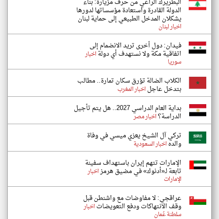
البطريرك الراعي من حرف مزيارة: بناء
الدولة القادرة واستعادة مؤسساتها لدورها
يشكلان المدخل الطبيعي إلى حماية لبنان
اخبار لبنان
فيدان: دول أخرى تريد الانضمام إلى
اتفاقية مكة ولا نستهدف أي دولة
اخبار
سوريا
الكلاب الضالة تؤرق سكان تمارة.. مطالب
بتدخل عاجل
اخبار المغرب
بداية العام الدراسي 2027.. هل يتم تأجيل
الدراسة؟
اخبار مصر
تركي آل الشيخ يعزي ميسي في وفاة
والده
اخبار السعودية
الإمارات تتهم إيران باستهداف سفينة
تابعة لـ«أدنوك» في مضيق هرمز
اخبار
الإمارات
عراقجي: لا مفاوضات مع واشنطن قبل
وقف الانتهاكات ودفع التعويضات
اخبار
سلطنة عُمان