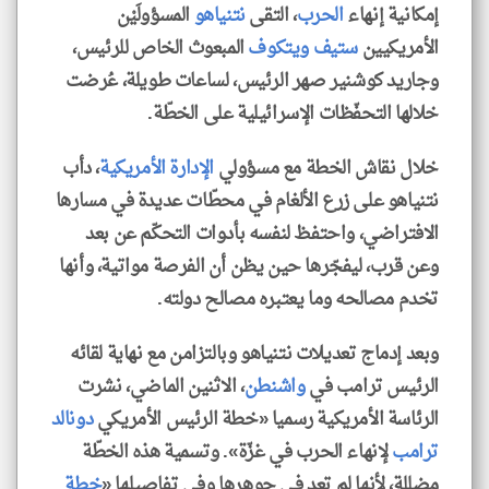
إمكانية إنهاء
الحرب
، التقى
نتنياهو
المسؤولَيْن
الأمريكيين
ستيف ويتكوف
المبعوث الخاص للرئيس،
وجاريد كوشنير صهر الرئيس، لساعات طويلة، عُرضت
خلالها التحفّظات الإسرائيلية على الخطّة.
خلال نقاش الخطة مع مسؤولي
الإدارة الأمريكية
، دأب
نتنياهو على زرع الألغام في محطّات عديدة في مسارها
الافتراضي، واحتفظ لنفسه بأدوات التحكّم عن بعد
وعن قرب، ليفجّرها حين يظن أن الفرصة مواتية، وأنها
تخدم مصالحه وما يعتبره مصالح دولته.
وبعد إدماج تعديلات نتنياهو وبالتزامن مع نهاية لقائه
الرئيس ترامب في
واشنطن
، الاثنين الماضي، نشرت
الرئاسة الأمريكية رسميا «خطة الرئيس الأمريكي
دونالد
ترامب
لإنهاء الحرب في غزّة». وتسمية هذه الخطّة
مضللة، لأنها لم تعد في جوهرها وفي تفاصيلها «
خطة