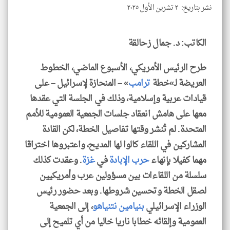
نشر بتاريخ: ٢ تشرين الأول ٢٠٢٥
klyoum.com
الكاتب: د. جمال زحالقة
طرح الرئيس الأمريكي، الأسبوع الماضي، الخطوط
العريضة لـ»خطة
ترامب
» – المنحازة لإسرائيل – على
قيادات عربية وإسلامية، وذلك في الجلسة التي عقدها
معها على هامش انعقاد جلسات الجمعية العمومية للأمم
المتحدة. لم تُنشر وقتها تفاصيل الخطة، لكن القادة
المشاركين في اللقاء كالوا لها المديح، واعتبروها اختراقا
مهما كفيلا بإنهاء
حرب الإبادة
في
غزة
. وعقدت كذلك
سلسلة من اللقاءات بين مسؤولين عرب وأمريكيين
لصقل الخطة وتحسين شروطها. وبعد حضور رئيس
الوزراء الإسرائيلي
بنيامين نتنياهو
، إلى الجمعية
العمومية وإلقائه خطابا ناريا خاليا من أي تلميح إلى