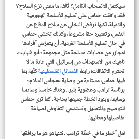
سيكتمل الانسحاب الكامل؟ ثالثا، ما معنى نزع السلاح؟
فقد وافقت حماس على تسليم الأسلحة الهجومية
والثقيلة، لكنها ترفض التخلي عن سلاح الدفاع عن
النفس، وتعتبره حقا مشروعا، وكذلك تخشى حماس،
في حال تسليم الأسلحة الفردية، أن يتعرّض أفرادها
لمجازر من عصابات مسلحة مثل مجموعة «أبو شباب»،
ناهيك من الاستهداف من إسرائيل، التي عادة ما لا
تحترم الاتفاقات؛ رابعا،
الفصائل الفلسطينية
كلّها، بما
فيها حماس، مستاءة من وصاية «مجلس السلام»
برئاسة ترامب وعضوية بلير.. وهناك خامسا وسادسا
وسابعا، وبنود الخطة جميعها بحاجة ـ كما ترى حماس
للتوضيح وللتعديل وتستدعي التفاوض لصياغة
تفاصيلها ومعانيها.
لعل أخطر ما في خطّة ترامب ـ نتنياهو هو ما يرافقها