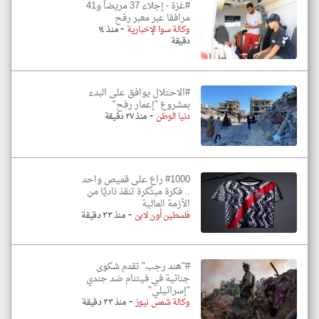
#غزة - إجلاء 37 مريضاً و41
مرافقا عبر معبر رفح
-
وكالة سوا الإخبارية
منذ ١٤
دقيقة
#الاحتلال يوافق على البدء
بمشروع "إعمار رفح"
-
دنيا الوطن
منذ ٢٧ دقيقة
#1000 راعٍ على قميص واحد
.. فكرة مبتكرة تنقذ ناديًا من
الأزمة المالية
-
فلسطين أون لاين
منذ ٣٣ دقيقة
#"هند رجب" تقدم شكوى
جنائية في فيتنام ضد جندي
"إسرائيلي"
-
وكالة شمس نيوز
منذ ٣٣ دقيقة