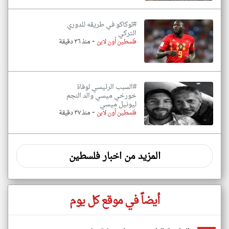
#لوكاكو في طريقه للدوري
التركي
-
فلسطين أون لاين
منذ ٣٦ دقيقة
#السبب الرئيسي لوفاة
خورخي ميسي والد النجم
ليونيل ميسي
-
فلسطين أون لاين
منذ ٣٧ دقيقة
المزيد من اخبار فلسطين
أيضاً في موقع كل يوم