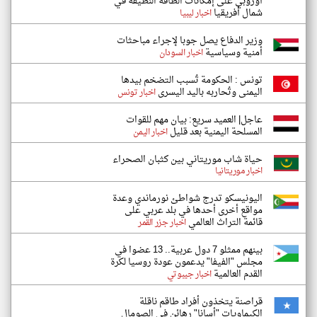
أوروبي على إمكانات الطاقة النظيفة في
شمال أفريقيا
اخبار ليبيا
وزير الدفاع يصل جوبا لإجراء مباحثات
أمنية وسياسية
اخبار السودان
تونس : الحكومة تُسبب التضخم بيدها
اليمنى وتُحاربه باليد اليسرى
اخبار تونس
عاجل| العميد سريع: بيان مهم للقوات
المسلحة اليمنية بعد قليل
اخبار اليمن
حياة شاب موريتاني بين كثبان الصحراء
اخبار موريتانيا
اليونيسكو تدرج شواطئ نورماندي وعدة
مواقع أخرى أحدها في بلد عربي على
قائمة التراث العالمي
اخبار جزر القمر
بينهم ممثلو 7 دول عربية.. 13 عضوا في
مجلس "الفيفا" يدعمون عودة روسيا لكرة
القدم العالمية
اخبار جيبوتي
قراصنة يتخذون أفراد طاقم ناقلة
الكيماويات "أسانا" رهائن في الصومال