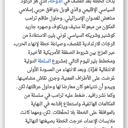
بدأت الخطة بعد القصف في
الدوحة
، الذي هزّ الركود
السياسي الإقليمي والذي قوبل بتوافق عربي إسلامي
مناهض للعدوان الإسرائيلي. وحاول طاقم ترامب
المكوّن من مبعوثة ستيف ويتكوف وصهره جاريد
كوشنير وشريكه السياسي توني بلير، الاستفادة من
الرجّات الارتدادية للقصف، وصياغة خطة لإنهاء الحرب،
عبر المزج بين شروط الصفقة الأمريكية الأخيرة
ومخطط بلير لليوم التالي (مشروع
السلطة
الدولية
الانتقالية لغزّة). وبعد الانتهاء من المسودة الأولى
عُرضت على الأطراف المعنية، وجرى نقاش مضامينها.
ويبدو أن نتنياهو كان معارضا لها وحاول عرقلتها، لكن ـ
وكما نشر رافيد ـ ضغط عليه ترامب في سلسلة من
المكالمات الهاتفية، واستطاع إقناعه في النهاية
بالموافقة على الخطة بلا تحفّظات. لكن، ومهما كانت
ملابسات الإعداد، خرجت الخطة بصيغتها النهائية