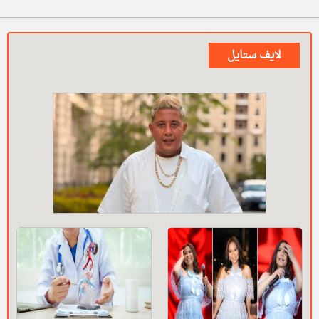
لايف ستايل