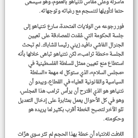
مأسرلة وعلى مقاس نتنياهو بالعموم، وهو سيسعى
حتما لتأويلها لتنسجم مع رغباته وتوجهاته.
فور رجوعه من الولايات المتحدة، سارع نتنياهو إلى
جلسة الحكومة التي عُقدت للمصادقة على تعيين
الجنرال الفاشي دافيد زيني رئيسا للشاباك. لم تبحث
الجلسة «خطة ترامب»، لكن نتنياهو تباهى خلالها بأنه
استطاع منع تعيين ممثل للسلطة الفلسطينية في
«مجلس السلام»، الذي ستوكل له مهمة «السلطة
السياسية والقانونية العليا» في القطاع، ويبدو أن
نتنياهو هو الذي اقترح أن يرأس ترامب هذا المجلس،
وهو في كل الأحوال يعمل بمثابرة على إدخال التعديل
تلو الآخر لتصبح الخطة أقرب بكثير لما يريده هو
وحكومته.
اللافت للانتباه أن خطة بهذا الحجم لم تثر سوى هزّات