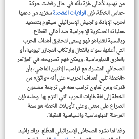
من تهديد لأهالي غزة بأنّه في حال رفضت حركة
حماس الخطّة، فإن
الولايات المتحدة
ستزيد من دعمها
لحرب الإبادة، والجيش الإسرائيلي سيقوم بتصعيد
عملياته العسكرية الإجرامية ضد أهالي القطاع.
وبالنسبة لنتنياهو فهو يسعى لتحقيق أهداف الحرب
التي أعلنها، سواء بالقتال وارتكاب المجازر اليومية، أو
بالطرق الدبلوماسية. ويمكن فهم تصريحه، في المؤتمر
الصحافي المشترك مع ترامب، الإثنين الماضي، بأن
«الخطة تلبي أهداف الحرب» على أنه «واثق» من
قدرته ومن تعاون ترامب معه في ترجمة مضمون
الخطة إلى لغة غايات الحرب التي التزم بها. وعليه فإن
الصراع على معنى وعلى تأويلات الخطة هو سمة
المرحلة الدبلوماسية والسياسية المقبلة.
وفقا لما نشره الصحافي الإسرائيلي المطّلع، براك رافيد،