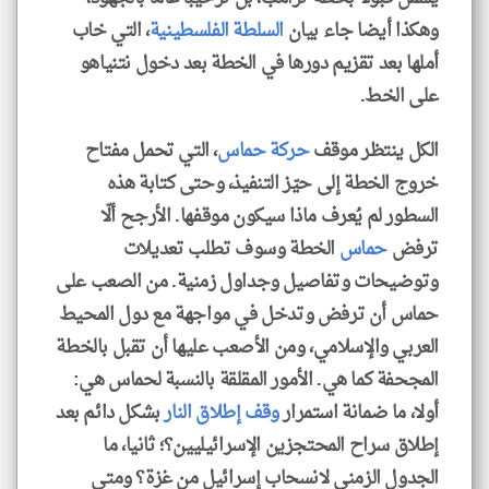
وهكذا أيضا جاء بيان
السلطة الفلسطينية
، التي خاب
أملها بعد تقزيم دورها في الخطة بعد دخول نتنياهو
على الخط.
الكل ينتظر موقف
حركة حماس
، التي تحمل مفتاح
خروج الخطة إلى حيّز التنفيذ، وحتى كتابة هذه
السطور لم يُعرف ماذا سيكون موقفها. الأرجح ألّا
ترفض
حماس
الخطة وسوف تطلب تعديلات
وتوضيحات وتفاصيل وجداول زمنية. من الصعب على
حماس أن ترفض وتدخل في مواجهة مع دول المحيط
العربي والإسلامي، ومن الأصعب عليها أن تقبل بالخطة
المجحفة كما هي. الأمور المقلقة بالنسبة لحماس هي:
أولا، ما ضمانة استمرار
وقف إطلاق النار
بشكل دائم بعد
إطلاق سراح المحتجزين الإسرائيليين؟؛ ثانيا، ما
الجدول الزمني لانسحاب إسرائيل من غزة؟ ومتى