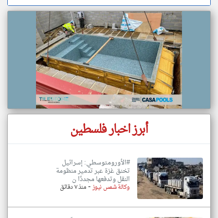
أبرز اخبار فلسطين
#الأورومتوسطي: إسرائيل
تخنق غزة عبر تدمير منظومة
النقل وتدفعها مجددًا ن
-
وكالة شمس نيوز
منذ ٧ دقائق