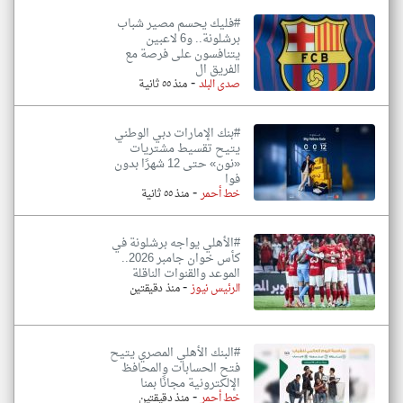
#فليك يحسم مصير شباب
برشلونة.. و6 لاعبين
يتنافسون على فرصة مع
الفريق ال
-
صدى البلد
منذ ٥٥ ثانية
#بنك الإمارات دبي الوطني
يتيح تقسيط مشتريات
«نون» حتى 12 شهرًا بدون
فوا
-
خط أحمر
منذ ٥٥ ثانية
#الأهلي يواجه برشلونة في
كأس خوان جامبر 2026..
الموعد والقنوات الناقلة
-
الرئيس نيوز
منذ دقيقتين
#البنك الأهلي المصري يتيح
فتح الحسابات والمحافظ
الإلكترونية مجانًا بمنا
-
خط أحمر
منذ دقيقتين