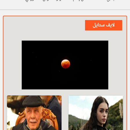
لايف ستايل