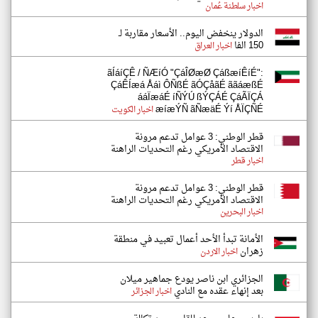
اخبار سلطنة عُمان
الدولار ينخفض اليوم.. الأسعار مقاربة لـ
150 الفا
اخبار العراق
ãÍáíÇÊ / ÑÆíÓ "ÇáÎØæØ ÇáßæíÊíÉ":
ÇáÊÍæá Åáì ÔÑßÉ ãÓÇåãÉ ããáæßÉ
ááÏæáÉ íÑÝÚ ßÝÇÁÉ ÇáÃÏÇÁ
æíæÝÑ ãÑæäÉ Ýí ÅÏÇÑÉ
اخبار الكويت
قطر الوطني: 3 عوامل تدعم مرونة
الاقتصاد الأمريكي رغم التحديات الراهنة
اخبار قطر
قطر الوطني: 3 عوامل تدعم مرونة
الاقتصاد الأمريكي رغم التحديات الراهنة
اخبار البحرين
الأمانة تبدأ الأحد أعمال تعبيد في منطقة
زهران
اخبار الاردن
الجزائري ابن ناصر يودع جماهير ميلان
بعد إنهاء عقده مع النادي
اخبار الجزائر