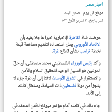
و
اخبار مصر
العن
الا
للمق
موقع كل يوم -
صدى البلد
نشر بتاريخ: ٣ تشرين الأول ٢٠٢٥
عرضت قناة
القاهرة
الإخبارية خبرا عاجلا يفيد بأن
klyoum.com
الاتحاد الأوروبي
يعلن استعداده لتقديم مساهمة قيمة
لخطة
ترامب
بشأن قطاع
غزة
.
وأكد
رئيس الوزراء
الفلسطيني محمد مصطفى، أن حلّ
الدولتين هو السبيل الوحيد لتحقيق السلام والأمن
والاستقرار في
الشرق الأوسط
، لافتا إلى أن غزة جزء لا
يتجزأ من دولة
فلسطين
ذات السيادة، وستظل كذلك
إلى الأبد.
جاء ذلك في كلمته أمام مؤتمر ميونخ للأمن المنعقد في