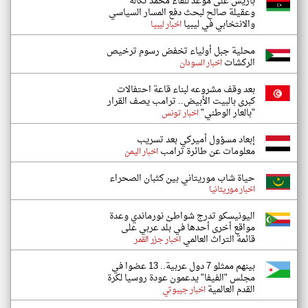
باريس على موعد للقاء محمد تكالة
وعقيلة صالح لبحث دفع المسار السياسي
والانتخابي في ليبيا
اخبار ليبيا
محلية جبل أولياء تخفض رسوم ترخيص
الركشات
اخبار السودان
بعد وقف مشروعه لبناء قاعة احتفالات
كبرى بالبيت الأبيض.. ترامب يصف القرار
"بالعار الوطني"
اخبار تونس
إبعاد مسؤول أميركي بعد تسريب
معلومات عن طائرة ترامب
اخبار اليمن
حياة شاب موريتاني بين كثبان الصحراء
اخبار موريتانيا
اليونيسكو تدرج شواطئ نورماندي وعدة
مواقع أخرى أحدها في بلد عربي على
قائمة التراث العالمي
اخبار جزر القمر
بينهم ممثلو 7 دول عربية.. 13 عضوا في
مجلس "الفيفا" يدعمون عودة روسيا لكرة
القدم العالمية
اخبار جيبوتي