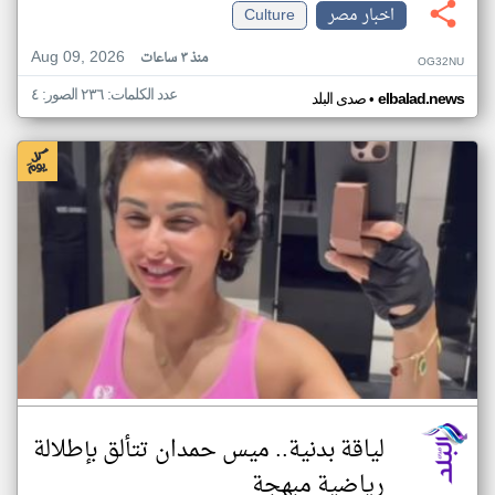
اخبار مصر
Culture
Aug 09, 2026
منذ ٣ ساعات
OG32NU
عدد الكلمات: ٢٣٦ الصور: ٤
•
elbalad.news
صدى البلد
لياقة بدنية.. ميس حمدان تتألق بإطلالة
رياضية مبهجة