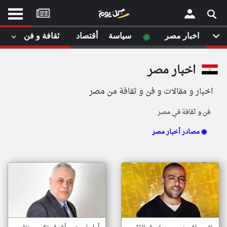
موقع
كل
يوم
◉
اخبار مصر
سياسة
أقتصاد
ثقافة و فن
لا
×
ستا
اخبار مصر
أحد
ال
اخبار و مقالات و فن و ثقافة من مصر
الصفحة الرئيسية
مقالات قمت
فن و ثقافة في مصر
أخر أخبار الوطن العربي
مصادر أخبار مصر ◉
من نحن
إتصل بنا
لم تقم بقراءة اي مقال مؤخرا
شروط الاستخدام
سياسة الخصوصية
الحقوق الفكرية
مصادر الأخبار
أقترح اضافة مصدر