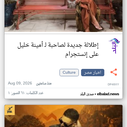
إطلالة جديدة لصاحبة لـ أمينة خليل
على إنستجرام
اخبار مصر
Culture
Aug 09, 2026
منذ ساعتين
DP48XY
عدد الكلمات: ٦١ الصور: ١
•
elbalad.news
صدى البلد