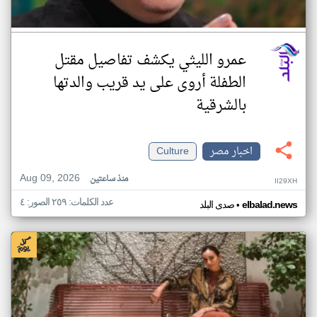
عمرو الليثي يكشف تفاصيل مقتل
الطفلة أروى على يد قريب والدتها
بالشرقية
اخبار مصر
Culture
Aug 09, 2026
منذ ساعتين
II29XH
عدد الكلمات: ٢٥٩ الصور: ٤
•
elbalad.news
صدى البلد