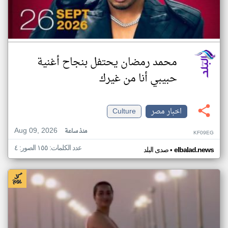
محمد رمضان يحتفل بنجاح أغنية
حبيبي أنا من غيرك
اخبار مصر
Culture
Aug 09, 2026
منذ ساعة
KF09EG
عدد الكلمات: ١٥٥ الصور: ٤
•
elbalad.news
صدى البلد