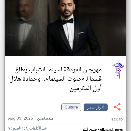
مهرجان الغردقة لسينما الشباب يطلق
قسما لـ «صوت السينما».. وحمادة هلال
أول المكرمين
اخبار مصر
Culture
Aug 09, 2026
منذ ساعتين
EZ31TQ
عدد الكلمات: ٢٤٨ الصور: ٧
•
elbalad.news
صدى البلد