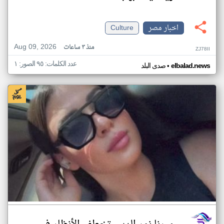
اخبار مصر
Culture
Aug 09, 2026
منذ ٣ ساعات
ZJ78II
عدد الكلمات: ٩٥ الصور: ١
•
elbalad.news
صدى البلد