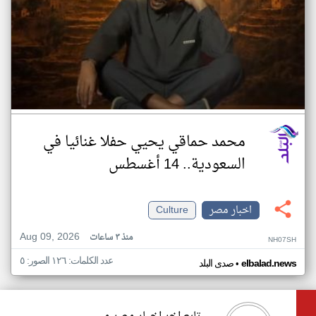
محمد حماقي يحيي حفلا غنائيا في
السعودية.. 14 أغسطس
اخبار مصر
Culture
Aug 09, 2026
منذ ٣ ساعات
NH07SH
عدد الكلمات: ١٢٦ الصور: ٥
•
elbalad.news
صدى البلد