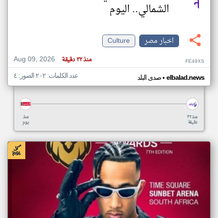
الشمالي.. اليوم
اخبار مصر
Culture
Aug 09, 2026
منذ ٣٢ دقيقة
FE49XS
عدد الكلمات: ٢٠٢ الصور: ٤
•
elbalad.news
صدى البلد
منذ ٣٢
منذ
دقيقة
يوم