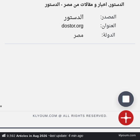
الدستور, اخبار و مقالات من مصر - الدستور
الدستور
المصدر:
klyoum.com
تغيير الدولة
العنوان:
dostor.org
تعبر
مصادر الأخبار من مصر
المقالات
الدولة:
مصر
الموجوده
اخبار مصر على مدار الساعة
هنا عن
وجهة
نظر
أهم اخبار مصر العاجلة والمباشرة
كاتبيها.
*
KLYOUM.COM @ ALL RIGHTS RESERVED.
klyoum.com
~last update: 4 min ago
9,592
Articles in Aug 2026