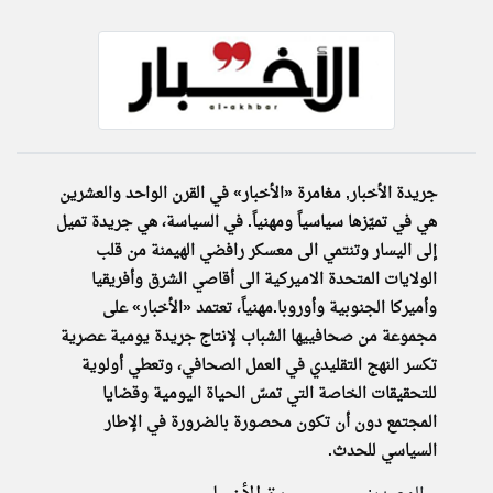
klyoum.com
تغيير الدولة
تعبر
مصادر الأخبار من مصر
المقالات
الموجوده
اخبار مصر على مدار الساعة
هنا عن
وجهة
نظر
أهم اخبار مصر العاجلة والمباشرة
كاتبيها.
جريدة الأخبار, مغامرة «الأخبار» في القرن الواحد والعشرين
هي في تميّزها سياسياً ومهنياً. في السياسة، هي جريدة تميل
إلى اليسار وتنتمي الى معسكر رافضي الهيمنة من قلب
الولايات المتحدة الاميركية الى أقاصي الشرق وأفريقيا
وأميركا الجنوبية وأوروبا.مهنياً، تعتمد «الأخبار» على
مجموعة من صحافييها الشباب لإنتاج جريدة يومية عصرية
تكسر النهج التقليدي في العمل الصحافي، وتعطي أولوية
للتحقيقات الخاصة التي تمسّ الحياة اليومية وقضايا
المجتمع دون أن تكون محصورة بالضرورة في الإطار
السياسي للحدث.