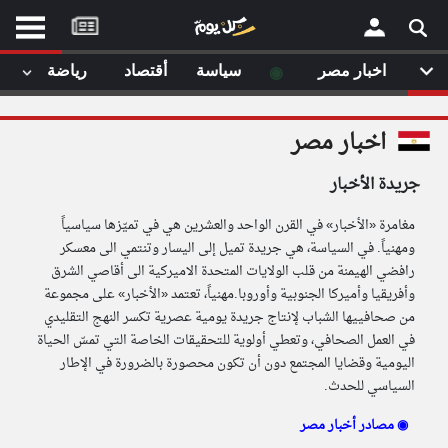
موقع
كل
يوم
◉
اخبار مصر
سياسة
أقتصاد
رياضة
لا
×
ستا
اخبار مصر
أحد
ال
جريدة الأخبار
الصفحة الرئيسية
مقالات قمت
مغامرة «الأخبار» في القرن الواحد والعشرين هي في تميّزها سياسياً
أخر أخبار الوطن العربي
ومهنياً. في السياسة، هي جريدة تميل إلى اليسار وتنتمي الى معسكر
رافضي الهيمنة من قلب الولايات المتحدة الاميركية الى أقاصي الشرق
من نحن
إتصل بنا
وأفريقيا وأميركا الجنوبية وأوروبا.مهنياً، تعتمد «الأخبار» على مجموعة
لم تقم بقراءة اي مقال مؤخرا
شروط الاستخدام
من صحافييها الشباب لإنتاج جريدة يومية عصرية تكسر النهج التقليدي
سياسة الخصوصية
في العمل الصحافي، وتعطي أولوية للتحقيقات الخاصة التي تمسّ الحياة
الحقوق الفكرية
اليومية وقضايا المجتمع دون أن تكون محصورة بالضرورة في الإطار
مصادر الأخبار
السياسي للحدث.
أقترح اضافة مصدر
مصادر أخبار مصر ◉