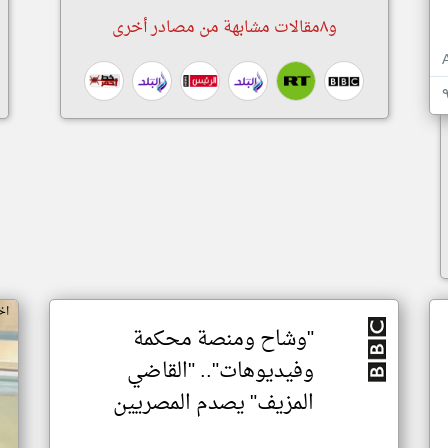
و٨مقالات مشابهة من مصادر أخرى
اخ
"وشاح ومنصة محكمة
وفيديوهات".. "القاضي
المزيف" يصدم المصريين