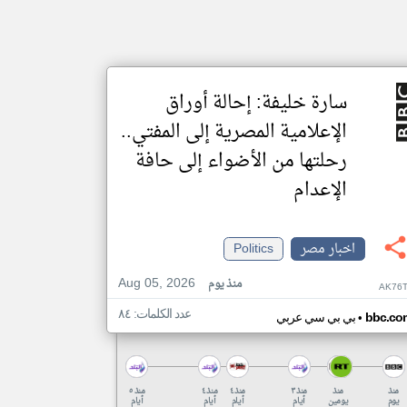
سارة خليفة: إحالة أوراق
الإعلامية المصرية إلى المفتي..
رحلتها من الأضواء إلى حافة
الإعدام
اخبار مصر
Politics
Aug 05, 2026
منذ يوم
AK76T
عدد الكلمات: ٨٤
•
bbc.co
بي بي سي عربي
منذ
منذ
منذ ٣
منذ ٤
منذ ٤
منذ ٥
يوم
يومين
أيام
أيام
أيام
أيام