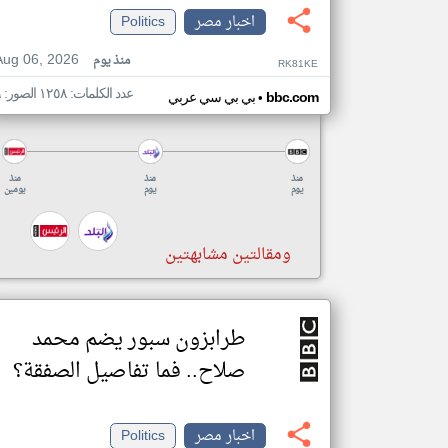
اخبار مصر
Politics
Aug 06, 2026
منذ يوم
RK81KE
عدد الكلمات: ١٢٥٨ الصور: ٩
•
bbc.com
بي بي سي عربي
منذ
منذ
منذ
يوم
يوم
يومين
ومقالتين مشابهتين
طرابزون سبور يضم محمد
صلاح.. فما تفاصيل الصفقة؟
اخبار مصر
Politics