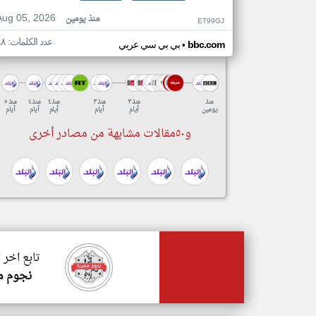
Aug 05, 2026
منذ يومين
ET99GJ
عدد الكلمات: ٦٨
•
bbc.com
بي بي سي عربي
منذ
منذ ٣
منذ ٣
منذ ٤
منذ ٤
منذ ٥
يومين
أيام
أيام
أيام
أيام
أيام
و٥٠مقالات مشابهة من مصادر أخرى
تابع اخر 
نجوم م