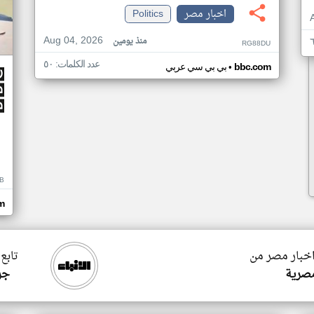
اخبار مصر
Politics
Aug 04, 2026
منذ يومين
RG88DU
عدد الكلمات: ٥٠
•
bbc.com
بي بي سي عربي
B
m
اخبار مصر من
تابع
صرية
جري