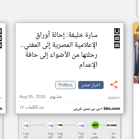
سارة خليفة: إحالة أوراق
الإعلامية المصرية إلى المفتي..
رحلتها من الأضواء إلى حافة
الإعدام
اخبار مصر
Politics
Aug 05, 2026
منذ يوم
J
ZB86PV
عدد الكلمات: ١٧
•
bbc.com
بي بي سي عربي
m
منذ
منذ
منذ ٣
منذ ٤
منذ ٤
منذ ٥
يوم
يومين
أيام
أيام
أيام
أيام