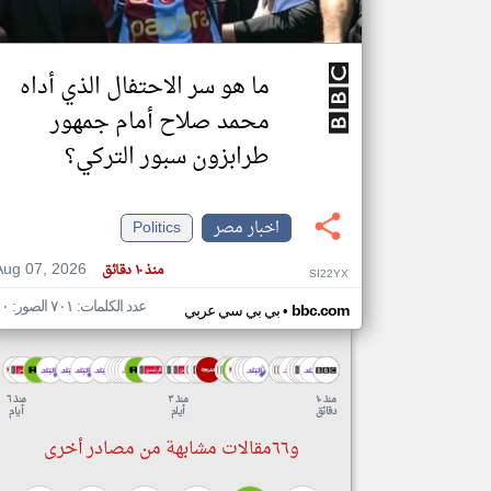
ما هو سر الاحتفال الذي أداه
محمد صلاح أمام جمهور
طرابزون سبور التركي؟
اخبار مصر
Politics
Aug 07, 2026
منذ ١٠ دقائق
SI22YX
عدد الكلمات: ٧٠١ الصور: ١٠
•
bbc.com
بي بي سي عربي
منذ ١٠
منذ ٣
منذ ٦
دقائق
أيام
أيام
و٦٦مقالات مشابهة من مصادر أخرى