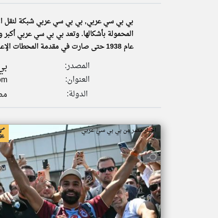
بي بي سي عربي, بي بي سي عربي شبكة لنقل الأخب
تعبر
عام 1938 حتى صارت في مقدمة المحطات الإعلامية في العالم.
المقالات
الموجوده
هنا عن
بي
المصدر:
وجهة
نظر
العنوان:
om
كاتبيها.
الدولة:
مص
اخبار مصر من بي بي سي عربي