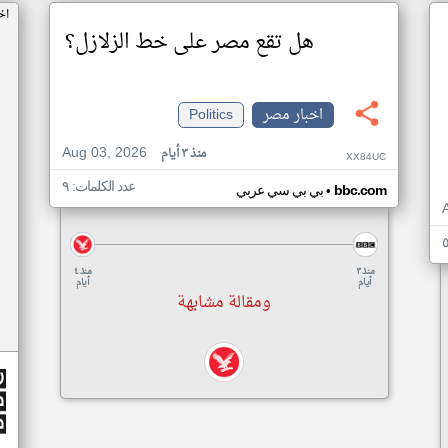
اخ
هل تقع مصر على خط الزلازل؟
اخبار مصر
Politics
Aug 03, 2026
منذ ٣ أيام
XX84UC
عدد الكلمات: ٩
•
bbc.com
بي بي سي عربي
منذ ٣
منذ ٤
أيام
أيام
ومقالة مشابهة
O
m