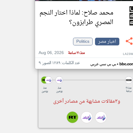
محمد صلاح: لماذا اختار النجم
المصري طرابزون؟
اخبار مصر
Politics
Aug 06, 2026
منذ ٢١ ساعة
LA23W
عدد الكلمات: ١٢٨٩ الصور: ٩
•
bbc.co
بي بي سي عربي
منذ ٢١
منذ
منذ
ساعة
يومين
يومين
و٣مقالات مشابهة من مصادر أخرى