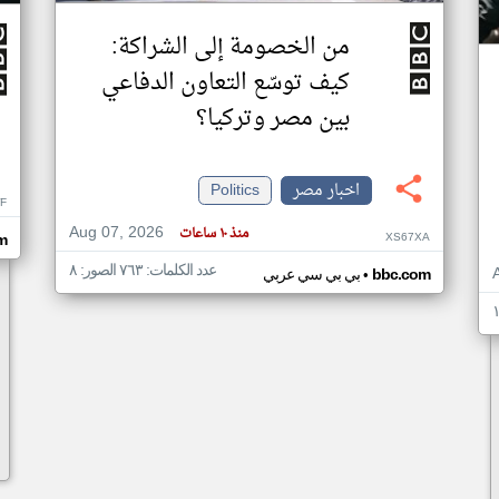
من الخصومة إلى الشراكة:
كيف توسّع التعاون الدفاعي
بين مصر وتركيا؟
اخبار مصر
Politics
F
Aug 07, 2026
منذ ١٠ ساعات
XS67XA
m
عدد الكلمات: ٧٦٣ الصور: ٨
•
bbc.com
بي بي سي عربي