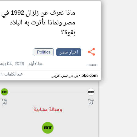
ماذا نعرف عن زلزال 1992 في
مصر ولماذا تأثرت به البلاد
بقوة؟
اخبار مصر
Politics
Aug 04, 2026
منذ ٣ أيام
FI63XH
عدد الكلمات: ٥٦
•
bbc.com
بي بي سي عربي
منذ ٣
منذ ٤
أيام
أيام
ومقالة مشابهة