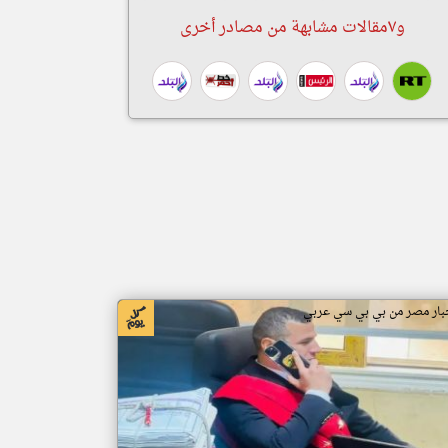
و٧مقالات مشابهة من مصادر أخرى
بار مصر من بي بي سي عربي