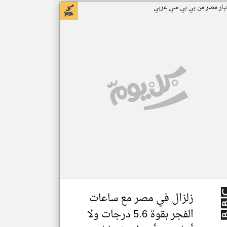
بار مصر من بي بي سي عربي
زلزال في مصر مع ساعات
الفجر بقوة 5.6 درجات ولا
أنباء عن أضرار وإصابات
اخبار مصر
Politics
Aug 03, 2026
منذ ٤ أيام
MJ36O
عدد الكلمات: ٢٩٣ الصور: ٥
•
bbc.co
بي بي سي عربي