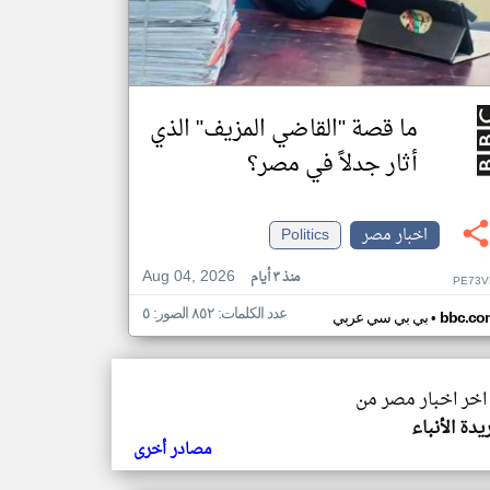
ما قصة "القاضي المزيف" الذي
أثار جدلاً في مصر؟
اخبار مصر
Politics
Aug 04, 2026
منذ ٣ أيام
PE73V
عدد الكلمات: ٨٥٢ الصور: ٥
•
bbc.co
بي بي سي عربي
 اخر اخبار مصر من
دة الأنباء
مصادر أخرى