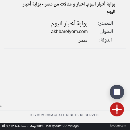
بوابة أخبار اليوم, اخبار و مقالات من مصر - بوابة أخبار
اليوم
klyoum.com
تغيير الدولة
بوابة أخبار اليوم
المصدر:
تعبر
مصادر الأخبار من مصر
المقالات
العنوان:
akhbarelyom.com
الموجوده
اخبار مصر على مدار الساعة
هنا عن
الدولة:
مصر
وجهة
نظر
أهم اخبار مصر العاجلة والمباشرة
كاتبيها.
*
KLYOUM.COM @ ALL RIGHTS RESERVED.
klyoum.com
~last update: 27 min ago
9,112
Articles in Aug 2026