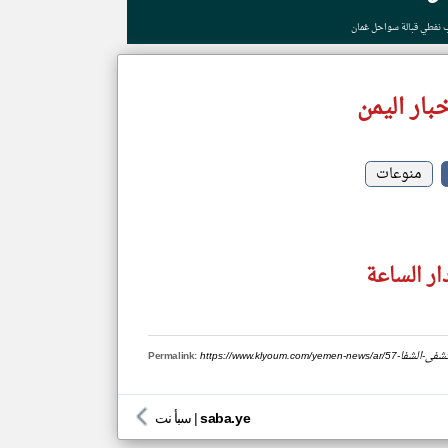
ب نفطي قبالة سواحل عُمان
بار اليمن
منوعات
ار الساعة
رة-مستشفى-الشفا
Permalink:
saba.ye
|
سبأ نت