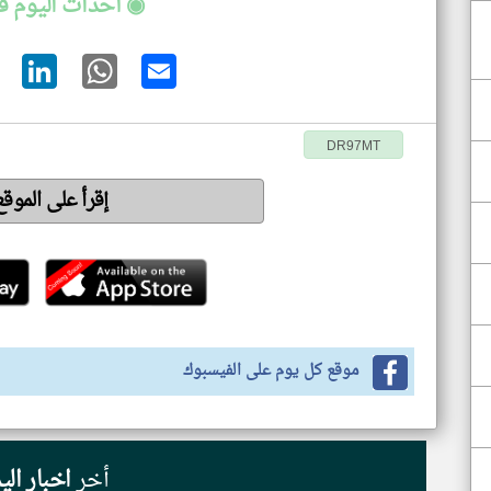
◉ أحداث اليوم ف
DR97MT
إقرأ على الموق
موقع كل يوم على الفيسبوك
أخر
اخبار الي