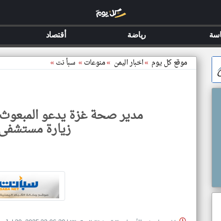
سة
رياضة
أقتصاد
موقع كل يوم
»
اخبار اليمن
»
منوعات
»
سبأ نت
»
مدير صحة غزة يدعو المبعوث 
زيارة مستشفى 