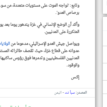
وتابع: 'نواجه الموت على مستويات متعددة، من سوء ال
برصاص العدو'.
وأكد أن الوضع الإنساني في غزة يتدهور يوما بعد ي
المتكررة على المدنيين.
ويواصل جيش العدو الإسرائيلي، مدعوما من
الولايا
عدوانه على قطاع غزة، حيث تقصف طائراته المستشفي
المدنيين الفلسطينيين وتدمرها فوق رؤوس ساكنيها، 
والوقود.
إكــس
-
المصدر:
سبأ نت
اليمن