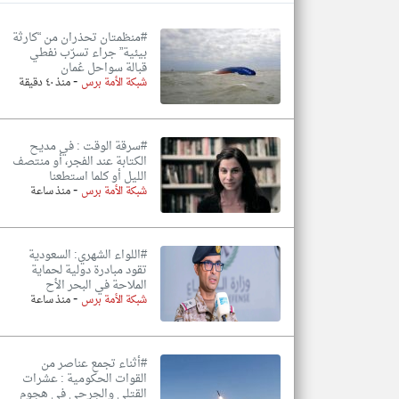
#منظمتان تحذران من “كارثة
بيئية” جراء تسرّب نفطي
قبالة سواحل عُمان
-
تعبر
شبكة الأمة برس
منذ ٤٠ دقيقة
المقالات
الموجوده
هنا عن
وجهة
نظر
#سرقة الوقت : في مديح
كاتبيها.
الكتابة عند الفجر، أو منتصف
الليل أو كلما استطعنا
-
شبكة الأمة برس
منذ ساعة
#اللواء الشهري: السعودية
تقود مبادرة دولية لحماية
الملاحة في البحر الأح
-
شبكة الأمة برس
منذ ساعة
#أثناء تجمع عناصر من
القوات الحكومية : عشرات
القتلى والجرحى في هجوم