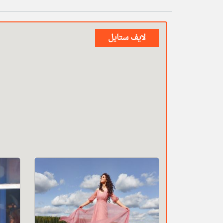
لايف ستايل