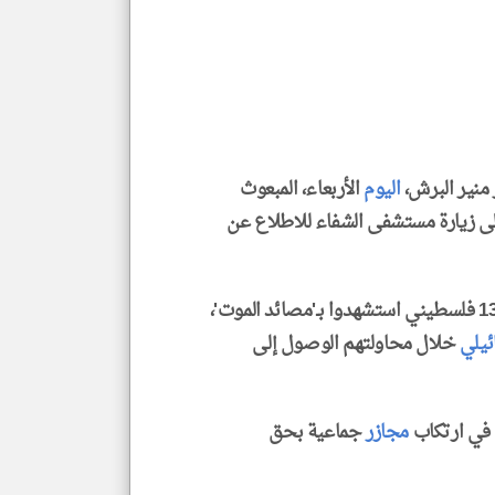
إسم
الم
و
العن
الا
للمق
ر منير البرش،
اليوم
الأربعاء، المبعوث
 زيارة مستشفى الشفاء للاطلاع عن
klyoum.com
وقال البرش، في تصريحات صحفية، إن أكثر من 1300 فلسطيني استشهدوا بـ'مصائد الموت'،
ئيلي
خلال محاولتهم الوصول إلى
 في ارتكاب
مجازر
جماعية بحق