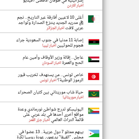
إسرائيلية في طوفان الأقصى / فيديو
اخبار الاردن
أغلى 10 لاعبين أفارقة عبر التاريخ.. نجم
ريال مدريد الجديد ينتزع الصدارة وتواجد
عربي لافت
اخبار الجزائر
إصابة 11 مدنيا في جنوب السعودية جراء
هجوم للحوثيين
اخبار ليبيا
عاجل.. إقالة وزير الأوقاف وأمين عام
الحج والعمرة
اخبار السودان
خاص تونس.. من يستهدف تخريب قبور
الرموز الوطنية؟
اخبار تونس
حياة شاب موريتاني بين كثبان الصحراء
اخبار موريتانيا
اليونيسكو تدرج شواطئ نورماندي وعدة
مواقع أخرى أحدها في بلد عربي على
قائمة التراث العالمي
اخبار جزر القمر
بينهم ممثلو 7 دول عربية.. 13 عضوا في
مجلس "الفيفا" يدعمون عودة روسيا لكرة