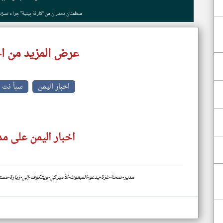
منظمتان تحذران من “كارثة بيئية” جراء تسرّ
عرض المزيد من اخ
اخبار اليمن
سبأ نت
اخبار اليمن على مد
https://www.klyoum.com/yemen-news/ar/57-مدير-صحة-غزة-يدعو-المبعوث-الأميركي-ويتكوف-إلى-زيا