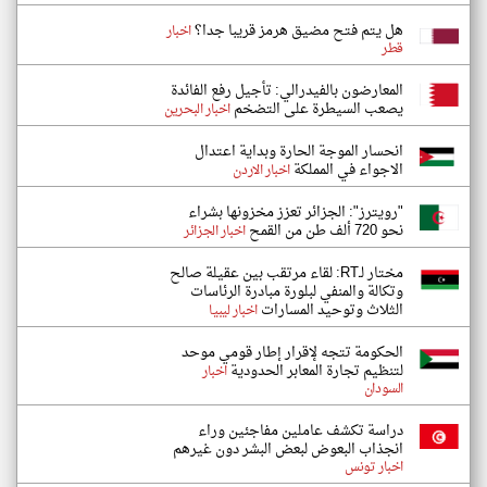
هل يتم فتح مضيق هرمز قريبا جدا؟
اخبار
قطر
المعارضون بالفيدرالي: تأجيل رفع الفائدة
يصعب السيطرة على التضخم
اخبار البحرين
انحسار الموجة الحارة وبداية اعتدال
الاجواء في المملكة
اخبار الاردن
"رويترز": الجزائر تعزز مخزونها بشراء
نحو 720 ألف طن من القمح
اخبار الجزائر
مختار لـRT: لقاء مرتقب بين عقيلة صالح
وتكالة والمنفي لبلورة مبادرة الرئاسات
الثلاث وتوحيد المسارات
اخبار ليبيا
الحكومة تتجه لإقرار إطار قومي موحد
لتنظيم تجارة المعابر الحدودية
اخبار
السودان
دراسة تكشف عاملين مفاجئين وراء
انجذاب البعوض لبعض البشر دون غيرهم
اخبار تونس