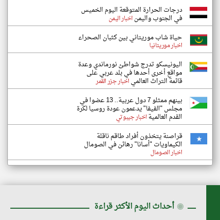
درجات الحرارة المتوقعة اليوم الخميس
في الجنوب واليمن
اخبار اليمن
حياة شاب موريتاني بين كثبان الصحراء
اخبار موريتانيا
اليونيسكو تدرج شواطئ نورماندي وعدة
مواقع أخرى أحدها في بلد عربي على
قائمة التراث العالمي
اخبار جزر القمر
بينهم ممثلو 7 دول عربية.. 13 عضوا في
مجلس "الفيفا" يدعمون عودة روسيا لكرة
القدم العالمية
اخبار جيبوتي
قراصنة يتخذون أفراد طاقم ناقلة
الكيماويات "أسانا" رهائن في الصومال
اخبار الصومال
◉
أحداث اليوم الأكثر قراءة