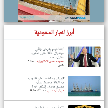
أبرز اخبار السعودية
#إنفانتينو يعرض نهائي
مونديال 2030 على المغرب
مقابل دعمه
-
صحيفة صدى الالكترونية
منذ ٨
دقائق
#إيران وسلطنة عُمان تقتربان
من اتفاق محتمل بشأن
مضيق هرمز.. إليكم آخر ا
-
سي ان ان عربي
منذ ٣٢ دقيقة
#"لا أريده أن يسقط مثل