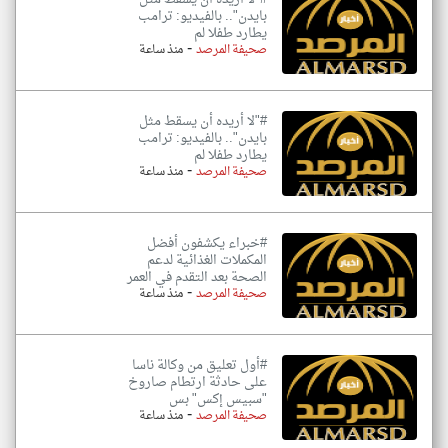
بايدن".. بالفيديو: ترامب
يطارد طفلا لم
-
صحيفة المرصد
منذ ساعة
#"لا أريده أن يسقط مثل
بايدن".. بالفيديو: ترامب
يطارد طفلا لم
-
صحيفة المرصد
منذ ساعة
#خبراء يكشفون أفضل
المكملات الغذائية لدعم
الصحة بعد التقدم في العمر
-
صحيفة المرصد
منذ ساعة
#أول تعليق من وكالة ناسا
على حادثة ارتطام صاروخ
"سبيس إكس" بس
-
صحيفة المرصد
منذ ساعة