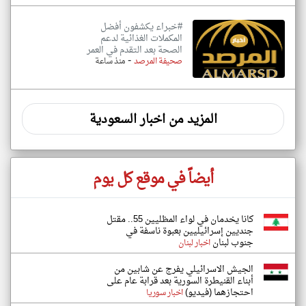
#خبراء يكشفون أفضل
المكملات الغذائية لدعم
الصحة بعد التقدم في العمر
-
صحيفة المرصد
منذ ساعة
المزيد من اخبار السعودية
أيضاً في موقع كل يوم
كانا يخدمان في لواء المظليين 55.. مقتل
جنديين إسرائيليين بعبوة ناسفة في
جنوب لبنان
اخبار لبنان
الجيش الاسرائيلي يفرج عن شابين من
أبناء القنيطرة السورية بعد قرابة عام على
احتجازهما (فيديو)
اخبار سوريا