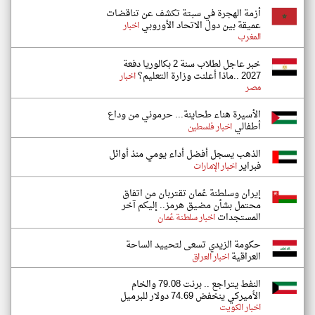
أزمة الهجرة في سبتة تكشف عن تناقضات
عميقة بين دول الاتحاد الأوروبي
اخبار
المغرب
خبر عاجل لطلاب سنة 2 بكالوريا دفعة
2027 ..ماذا أعلنت وزارة التعليم؟
اخبار
مصر
الأسيرة هناء طحاينة... حرموني من وداع
أطفالي
اخبار فلسطين
الذهب يسجل أفضل أداء يومي منذ أوائل
فبراير
اخبار الإمارات
إيران وسلطنة عُمان تقتربان من اتفاق
محتمل بشأن مضيق هرمز.. إليكم آخر
المستجدات
اخبار سلطنة عُمان
حكومة الزيدي تسعى لتحييد الساحة
العراقية
اخبار العراق
النفط يتراجع .. برنت 79.08 والخام
الأميركي ينخفض 74.69 دولار للبرميل
اخبار الكويت