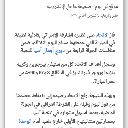
موقع كل يوم -
صحيفة عاجل الإلكترونية
نشر بتاريخ: ٤ تشرين الثاني ٢٠٢٥
klyoum.com
فاز
الاتحاد
على نظيره الشارقة الإماراتي بثلاثية نظيفة،
في المباراة التي جمعتهما مساء اليوم الثلاثاء، ضمن
منافسات الجولة الرابعة من
دوري أبطال آسيا
للنخبة.
وسجل أهداف الاتحاد كل من ستيفن بيرجوين وكريم
بنزيما وروجر فيرنانديز في الدقائق 8 و67 و90+4 من
عمر المباراة.
وبهذه النتيجة، رفع الاتحاد رصيده إلى 6 نقاط حصدها
من فوز اليوم وقبله على الشرطة العراقي في الجولة
الماضية، بعدما استهل مشواره في 'نخبة آسيا'
بخسارتين متتاليتين، الأولى خارج ملعبه أمام
الوحدة