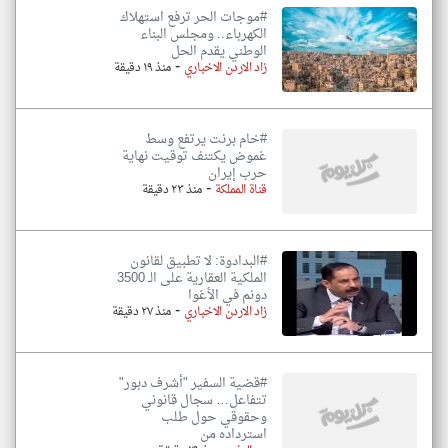
#موجات الحر ترفع استهلاك
الكهرباء.. ومجلس البناء
الوطني يقدم الحل
-
زاد الاردن الاخباري
منذ ١٩ دقيقة
#خام برنت يرتفع وسط
غموض يكتنف توقيت نهاية
حرب إيران
-
قناة المملكة
منذ ٢٣ دقيقة
#البدادوة: لا تطبيق لقانون
الملكية العقارية على الـ 3500
دونم في الأغوا
-
زاد الاردن الاخباري
منذ ٢٧ دقيقة
#قضية السفير "أشرف دبور"
تتفاعل… سجال قانوني
وحقوقي حول طلب
استرداده من