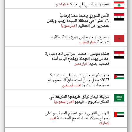
تفجير اسرائيلي في حولا
اخبار لبنان
الأمن السوري يحبط عملا إرهابياً
لـ"داعش" في منطقة السيدة زينب ويقتل
عنصرين من التنظيم
اخبار سوريا
مصرع مهاجر حاول بلوغ سبتة بطائرة
شراعية
اخبار المغرب
هشام موسى : صمت إسرائيل تجاه مبادرة
حماس يهدد التهدئة ويفتح الباب أمام
تصعيد جديد
اخبار مصر
خبر : تكريم جون غاليانو في ميت غالا
2027: جدل حول استحقاق المصمم رغم
تصريحاته المثيرة
اخبار فلسطين
شريكة نيمار توثق طريقتها الطريفة في
التنكر للخروج .. فيديو
اخبار السعودية
البرلمان العربي يدين هجوم الحوثيين على
نجران ويؤكد تضامنه مع السعودية
اخبار
الإمارات