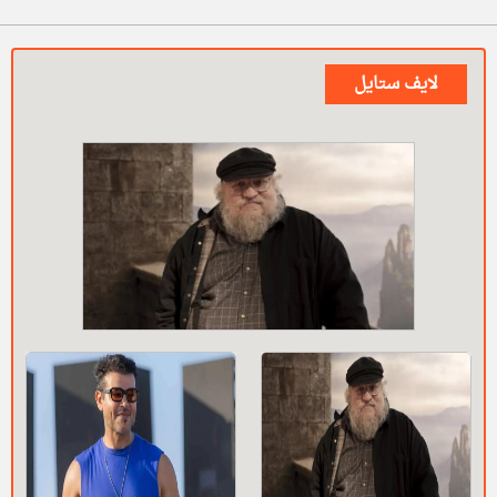
لايف ستايل