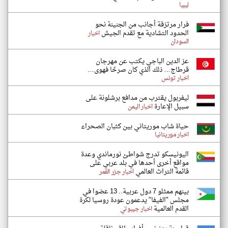
ليبيا
فرار مرتزقة أجانب من الجنينة نحو
الحدود التشادية مع تقدم الجيش
اخبار
السودان
عز الدين الباجي يكتب عن مهرجان
قرطاج… ذلك الذي كان صرحًا فهوى…
اخبار تونس
ليفربول يقترب من مدافع برشلونة على
سبيل الإعارة
اخبار اليمن
حياة شاب موريتاني بين كثبان الصحراء
اخبار موريتانيا
اليونيسكو تدرج شواطئ نورماندي وعدة
مواقع أخرى أحدها في بلد عربي على
قائمة التراث العالمي
اخبار جزر القمر
بينهم ممثلو 7 دول عربية.. 13 عضوا في
مجلس "الفيفا" يدعمون عودة روسيا لكرة
القدم العالمية
اخبار جيبوتي