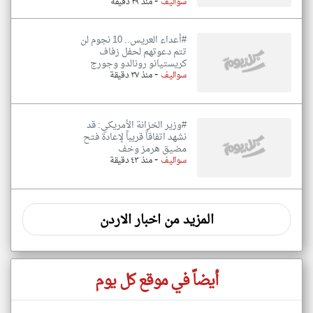
-
سواليف
منذ ٢٩ دقيقة
#أعداء العريس.. 10 نجوم لن
تتم دعوتهم لحفل زفاف
كريستيانو رونالدو وجورج
-
سواليف
منذ ٣٧ دقيقة
#وزير الخزانة الأمريكي: قد
نشهد اتفاقاً قريباً لإعادة فتح
مضيق هرمز وخف
-
سواليف
منذ ٤٣ دقيقة
المزيد من اخبار الاردن
أيضاً في موقع كل يوم