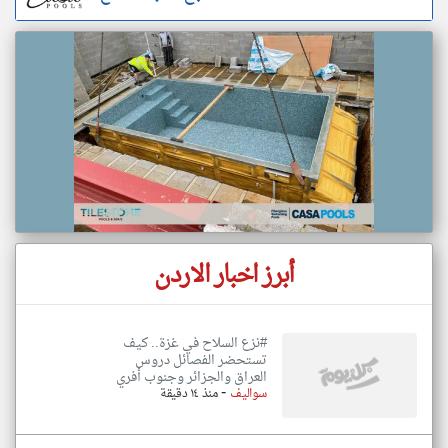
أبرز اخبار الاردن
#نزع السلاح في غزة.. كيف
تستحضر الفصائل دروس
العراق والجزائر وجنوب أفري
-
سواليف
منذ ١٤ دقيقة