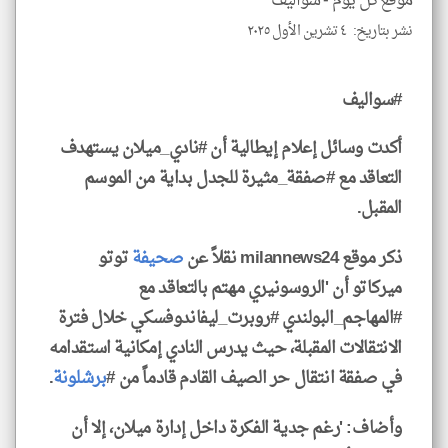
موقع كل يوم -
سواليف
نشر بتاريخ: ٤ تشرين الأول ٢٠٢٥
klyoum.com
#سواليف
أكدت وسائل إعلام إيطالية أن #نادي_ميلان يستهدف
التعاقد مع #صفقة_مثيرة للجدل بداية من الموسم
المقبل.
ذكر موقع milannews24 نقلاً عن
صحيفة
توتو
ميركاتو أن 'الروسونيري مهتم بالتعاقد مع
#المهاجم_البولندي #روبرت_ليفاندوفسكي خلال فترة
الانتقالات المقبلة، حيث يدرس النادي إمكانية استقدامه
في صفقة انتقال حر الصيف القادم قادماً من #
برشلونة
.
وأضاف: 'رغم جدية الفكرة داخل إدارة ميلان، إلا أن