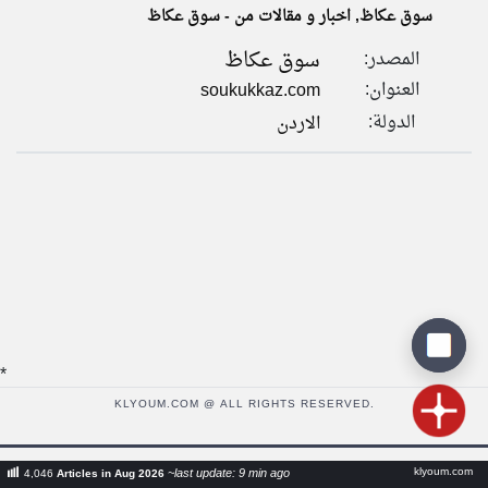
سوق عكاظ, اخبار و مقالات من - سوق عكاظ
سوق عكاظ
المصدر:
klyoum.com
تغيير الدولة
العنوان:
soukukkaz.com
تعبر
مصادر الأخبار من الاردن
المقالات
الدولة:
الاردن
الموجوده
اخبار الاردن على مدار الساعة
هنا عن
وجهة
نظر
أهم اخبار الاردن العاجلة والمباشرة
كاتبيها.
*
KLYOUM.COM @ ALL RIGHTS RESERVED.
klyoum.com
~last update: 9 min ago
4,046
Articles in Aug 2026