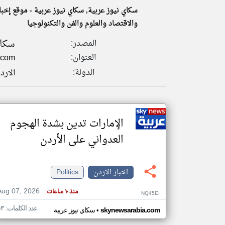
سكاي نيوز عربية, سكاي نيوز عربية - موقع إخبا
والاقتصاد والعلوم والفن والتكنولوجيا
سكاي
المصدر:
تعبر
المقالات
العنوان:
.com
الموجوده
هنا عن
وجهة
الدولة:
الارد
نظر
كاتبيها.
الإمارات تدين بشدة الهجوم
العدواني على الأردن
اخبار الاردن
Politics
Aug 07, 2026
منذ ١٠ ساعات
NQ45EI
عدد الكلمات: ٥٣
•
skynewsarabia.com
سكاي نيوز عربية