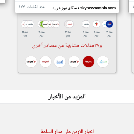
عدد الكلمات: ١٧٧
•
skynewsarabia.com
سكاي نيوز عربية
منذ ١٨
منذ ٢٠
منذ ٢١
منذ ٢٢
منذ ٢٤
منذ ٢٥
يوم
يوم
يوم
يوم
يوم
يوم
و٣٧مقالات مشابهة من مصادر أخرى
المزيد من الأخبار
اخبار الاردن على مدار الساعة