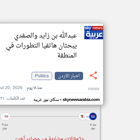
عبدالله بن زايد والصفدي
يبحثان هاتفيا التطورات في
المنطقة
اخبار الاردن
Politics
Jul 20, 2026
منذ ١٨ يوم
PD05DI
عدد الكلمات: ١٢١
•
skynewsarabia.com
سكاي نيوز عربية
منذ ١٨
منذ ٢١
يوم
يوم
و٦مقالات مشابهة من مصادر أخرى