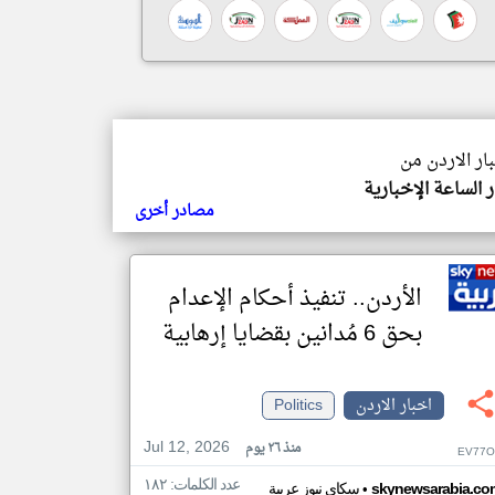
بار الاردن من
 الساعة الإخبارية
مصادر أخرى
الأردن.. تنفيذ أحكام الإعدام
بحق 6 مُدانين بقضايا إرهابية
اخبار الاردن
Politics
Jul 12, 2026
منذ ٢٦ يوم
EV77O
عدد الكلمات: ١٨٢
•
skynewsarabia.co
سكاي نيوز عربية