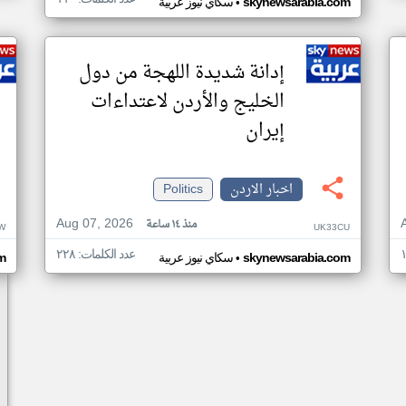
•
skynewsarabia.com
سكاي نيوز عربية
إدانة شديدة اللهجة من دول
الخليج والأردن لاعتداءات
إيران
اخبار الاردن
Politics
Aug 07, 2026
منذ ١٤ ساعة
W
UK33CU
عدد الكلمات: ٢٢٨
•
skynewsarabia.com
سكاي نيوز عربية
m