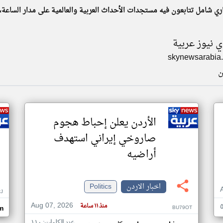
ري شامل تتابعون فيه مستجدات الأحداث العربية والعالمية على مدار الساعة،
 نيوز عربية
skynewsarabia
ن
الأردن يعلن إحباط هجوم
صاروخي إيراني استهدف
أراضيه
اخبار الاردن
Politics
RJ
Aug 07, 2026
منذ ١١ ساعة
BU79OT
m
عدد الكلمات: ١١٠