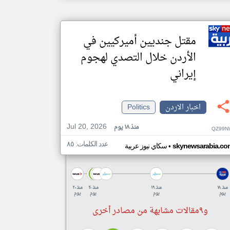
مقتل جنديين أميركيين في
الأردن خلال التصدي لهجوم
إيراني
اخبار الاردن
Politics
Jul 20, 2026
منذ ١٨ يوم
QZ99N
عدد الكلمات: ٨٥
•
skynewsarabia.co
سكاي نيوز عربية
منذ ١٨
منذ ١٩
منذ ٢٠
منذ ٢٠
يوم
يوم
يوم
يوم
و٩مقالات مشابهة من مصادر أخرى