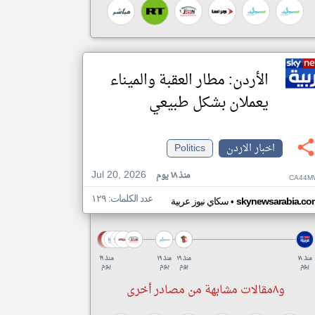
الأردن: مطار العقبة والميناء
يعملان بشكل طبيعي
اخبار الاردن
Politics
Jul 20, 2026
منذ ١٨ يوم
CA44M
عدد الكلمات: ١٢٩
•
skynewsarabia.co
سكاي نيوز عربية
منذ ١٨
منذ ١٩
منذ ١٩
منذ ١٩
يوم
يوم
يوم
يوم
و٨مقالات مشابهة من مصادر أخرى