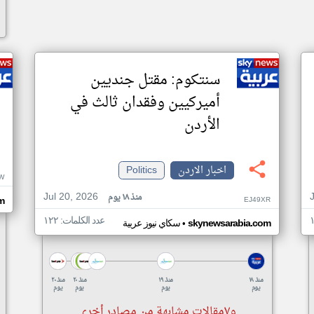
سنتكوم: مقتل جنديين
أميركيين وفقدان ثالث في
الأردن
اخبار الاردن
Politics
W
Jul 20, 2026
منذ ١٨ يوم
EJ49XR
m
عدد الكلمات: ١٢٢
•
skynewsarabia.com
سكاي نيوز عربية
منذ ١٨
منذ ١٩
منذ ٢٠
منذ ٢٠
يوم
يوم
يوم
يوم
و٧مقالات مشابهة من مصادر أخرى