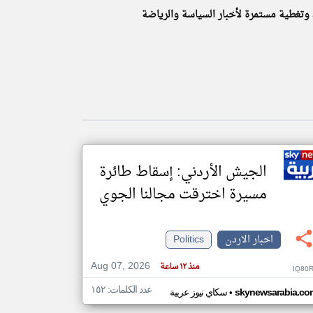
 وتغطية مستمرة لأخبار السياسة والرياضة
klyoum.com
تغيير الدولة
مصادر الأخبار من الاردن
اخبار الاردن على مدار الساعة
أهم اخبار الاردن العاجلة والمباشرة
الجيش الأردني: إسقاط طائرة
مسيرة اخترقت مجالنا الجوي
اخبار الاردن
Politics
Aug 07, 2026
منذ ١٢ ساعة
IQ80
عدد الكلمات: ١٥٢
•
skynewsarabia.co
سكاي نيوز عربية