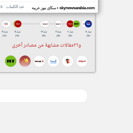
عدد الكلمات: ١٥٠
•
skynewsarabia.com
سكاي نيوز عربية
منذ ١٨
منذ ٢٠
منذ ٢١
منذ ٢٢
منذ ٢٤
منذ ٢٥
يوم
يوم
يوم
يوم
يوم
يوم
و٢٦مقالات مشابهة من مصادر أخرى