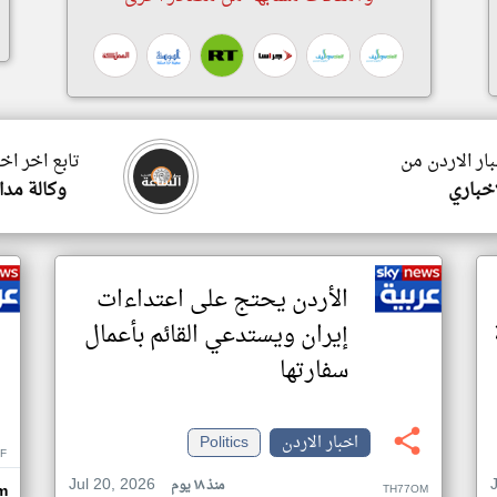
بار الاردن من
تابع اخر اخ
اخباري
وكالة مدار
الأردن يحتج على اعتداءات
إيران ويستدعي القائم بأعمال
سفارتها
اخبار الاردن
Politics
F
Jul 20, 2026
منذ ١٨ يوم
TH77OM
m