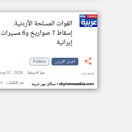
القوات المسلحة الأردنية:
إسقاط 7 صواريخ و6 مسيرات
إيرانية
اخبار الاردن
Politics
Aug 07, 2026
منذ ١٣ ساعة
OX14KD
عدد الكلمات: ١٧٠
•
skynewsarabia.com
سكاي نيوز عربية