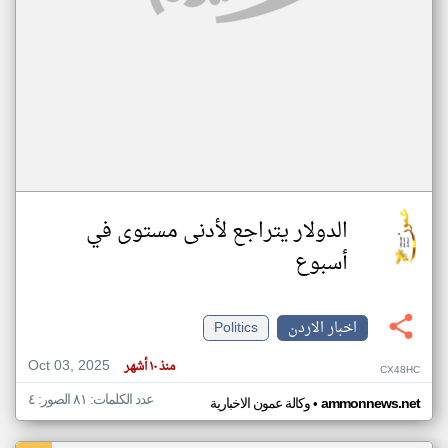
الدولار يتراجع لأدنى مستوى في
أسبوع
اخبار الاردن
Politics
Oct 03, 2025
منذ ١٠ أشهر
CX48HC
عدد الكلمات: ٨١ الصور: ٤
•
ammonnews.net
وكالة عمون الاخبارية