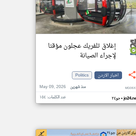
إغلاق تلفريك عجلون مؤقتا
لإجراء الصيانة
اخبار الاردن
Politics
May 09, 2026
منذ شهرين
MG06X
عدد الكلمات: ١٥٤
•
jo24.n
جو٢٤
بار الاردن من جو٢٤