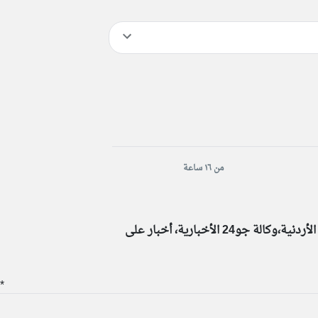
من ١٦ ساعة
جو٢٤, أخبار الأردن اليومية في موقع جو24 الألكتروني،أخبار المحافظات اليومية،خبر عاجل من عمان و المحافظات الأردنية،وكالة جو24 الأخبارية، أخبار على
*