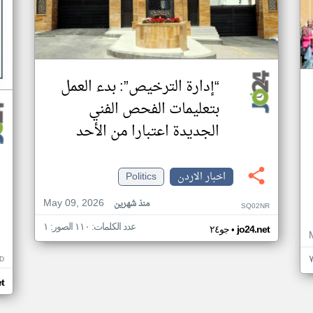
“إدارة الترخيص”: بدء العمل
بتعليمات الفحص الفني
الجديدة اعتبارا من الأحد
اخبار الاردن
Politics
May 09, 2026
منذ شهرين
SQ02NR
عدد الكلمات: ١١٠ الصور: ١
•
jo24.net
جو٢٤
D
et