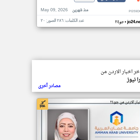
May 09, 2026
منذ شهرين
PG59D
عدد الكلمات: ٢٨٦ الصور: ٢٠
•
jo24.n
جو٢٤
اخر اخبار الاردن من
ا نيوز
مصادر أخرى
بار الاردن من جو٢٤