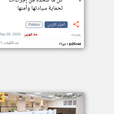
كل ما تتخذه من إجراءات
لحماية سيادتها وأمنها
اخبار الاردن
Politics
May 09, 2026
منذ شهرين
FI52WK
عدد الكلمات: ٧٦
•
jo24.net
جو٢٤
اخبار الاردن من جو٢٤