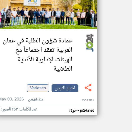
عمادة شؤون الطلبة في عمان
العربية تعقد اجتماعاً مع
الهيئات الإدارية للأندية
الطلابية
اخبار الاردن
Varieties
May 09, 2026
منذ شهرين
OO23EJ
عدد الكلمات: ٢٥٣ الصور: ٧
•
jo24.net
جو٢٤