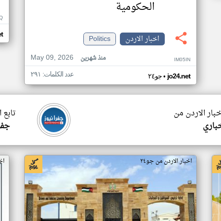
الحكومية
Q
et
اخبار الاردن
Politics
May 09, 2026
منذ شهرين
IM05IN
عدد الكلمات: ٢٩١
•
jo24.net
جو٢٤
خبار الاردن من
تابع 
خباري
جفر
اخبار الاردن من جو٢٤
اخ