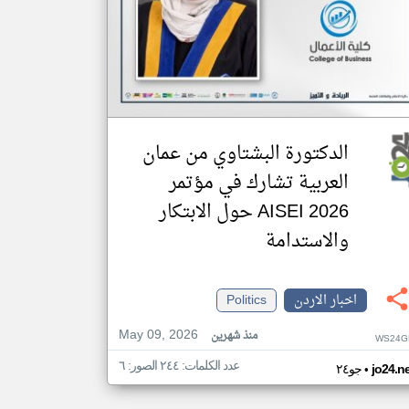
الدكتورة البشتاوي من عمان
العربية تشارك في مؤتمر
AISEI 2026 حول الابتكار
والاستدامة
اخبار الاردن
Politics
May 09, 2026
منذ شهرين
WS24G
عدد الكلمات: ٢٤٤ الصور: ٦
•
jo24.n
جو٢٤