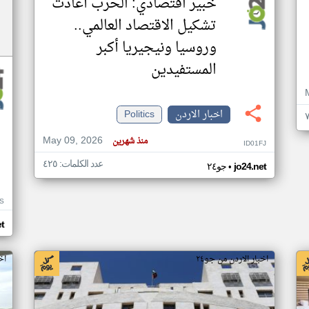
خبير اقتصادي: الحرب أعادت
تشكيل الاقتصاد العالمي..
وروسيا ونيجيريا أكبر
المستفيدين
اخبار الاردن
Politics
May 09, 2026
منذ شهرين
ID01FJ
عدد الكلمات: ٤٢٥
•
jo24.net
جو٢٤
S
et
اخبار الاردن من جو٢٤
اخ