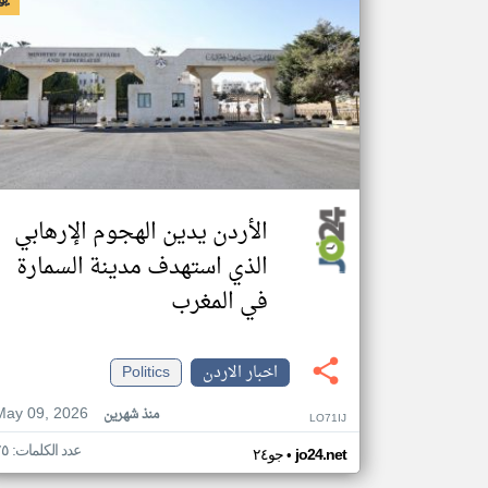
الأردن يدين الهجوم الإرهابي
الذي استهدف مدينة السمارة
في المغرب
اخبار الاردن
Politics
May 09, 2026
منذ شهرين
LO71IJ
عدد الكلمات: ٧٥
•
jo24.net
جو٢٤