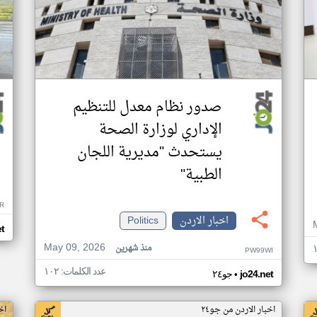
صدور نظام معدل للتنظيم
الإداري لوزارة الصحة
يستحدث "مديرية اللجان
الطبية"
R
اخبار الاردن
Politics
et
May 09, 2026
منذ شهرين
PW99WI
عدد الكلمات: ١٠٢
•
jo24.net
جو٢٤
اخبار الاردن من جو٢٤
اخ