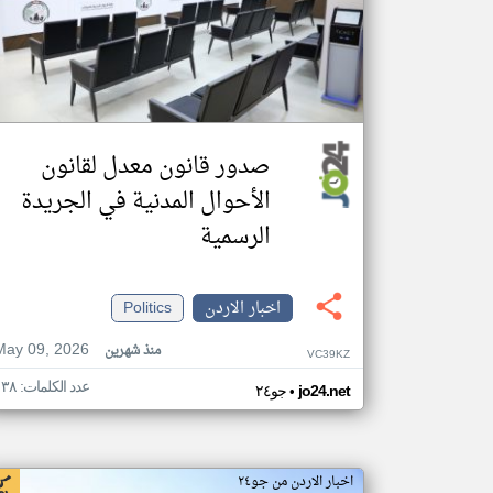
صدور قانون معدل لقانون
الأحوال المدنية في الجريدة
الرسمية
اخبار الاردن
Politics
May 09, 2026
منذ شهرين
VC39KZ
عدد الكلمات: ١٣٨
•
jo24.net
جو٢٤
اخبار الاردن من جو٢٤