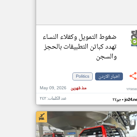
ضغوط التمويل وكفلاء النساء
تهدد كباتن التطبيقات بالحجز
والسجن
اخبار الاردن
Politics
May 09, 2026
منذ شهرين
YF96W
عدد الكلمات: ٢٤٢
•
jo24.n
جو٢٤
بار الاردن من جو٢٤