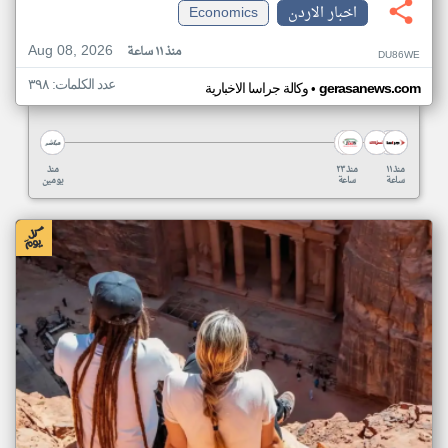
اخبار الاردن
Economics
Aug 08, 2026
منذ ١١ ساعة
DU86WE
عدد الكلمات: ٣٩٨
•
gerasanews.com
وكالة جراسا الاخبارية
منذ ١١
منذ ٢٣
منذ
ساعة
ساعة
يومين