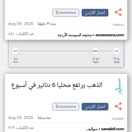
اخبار الاردن
Economics
Aug 09, 2026
منذ ٣٢ دقيقة
FW98JJ
عدد الكلمات: ٤٥١
•
assawsana.com
صحيفة السوسنة الأردنية
منذ ٣٢
منذ ٤٣
منذ
دقيقة
دقيقة
ساعة
الذهب يرتفع محليا 6 دنانير في أسبوع
اخبار الاردن
Economics
Aug 09, 2026
منذ ساعة
XO39DP
عدد الكلمات: ٣١٣
•
sawaleif.com
سواليف