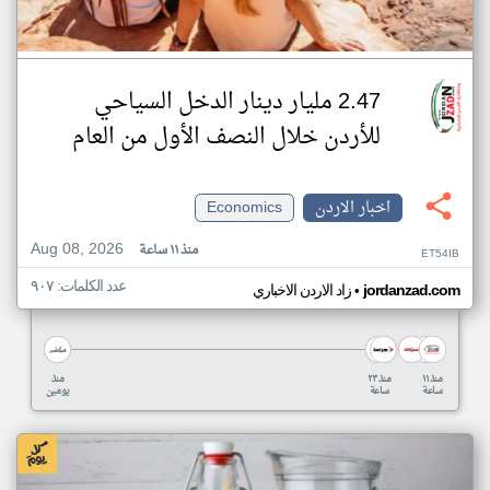
2.47 مليار دينار الدخل السياحي
للأردن خلال النصف الأول من العام
اخبار الاردن
Economics
Aug 08, 2026
منذ ١١ ساعة
ET54IB
عدد الكلمات: ٩٠٧
•
jordanzad.com
زاد الاردن الاخباري
منذ ١١
منذ ٢٣
منذ
ساعة
ساعة
يومين