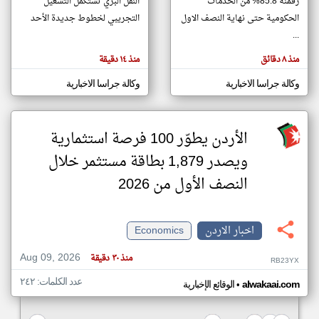
رقمنة 85.8% من الخدمات
النقل البري تستكمل التشغيل
الحكومية حتى نهاية النصف الاول
التجريبي لخطوط جديدة الأحد
...
klyoum.com
تغيير الدولة
منذ ٨ دقائق
منذ ١٤ دقيقة
تعبر
مصادر الأخبار من الاردن
المقالات
الموجوده
وكالة جراسا الاخبارية
وكالة جراسا الاخبارية
اخبار الاردن على مدار الساعة
هنا عن
وجهة
نظر
أهم اخبار الاردن العاجلة والمباشرة
كاتبيها.
الأردن يطوّر 100 فرصة استثمارية
ويصدر 1,879 بطاقة مستثمر خلال
النصف الأول من 2026
اخبار الاردن
Economics
Aug 09, 2026
منذ ٣٠ دقيقة
RB23YX
عدد الكلمات: ٢٤٢
•
alwakaai.com
الوقائع الإخبارية