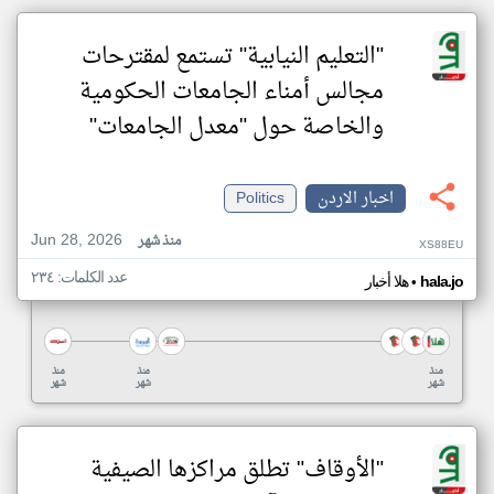
"التعليم النيابية" تستمع لمقترحات
مجالس أمناء الجامعات الحكومية
والخاصة حول "معدل الجامعات"
اخبار الاردن
Politics
Jun 28, 2026
منذ شهر
XS88EU
عدد الكلمات: ٢٣٤
•
hala.jo
هلا أخبار
منذ
منذ
منذ
شهر
شهر
شهر
"الأوقاف" تطلق مراكزها الصيفية