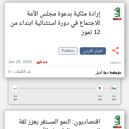
إرادة ملكية بدعوة مجلس الأمة
للاجتماع في دورة استثنائية ابتداء من
12 تموز
اخبار الاردن
Politics
Jun 28, 2026
منذ شهر
FA86TX
عدد الكلمات: ٨١
•
hala.jo
هلا أخبار
منذ
منذ
منذ
شهر
شهر
شهر
اقتصاديون: النمو المستقر يعزز ثقة