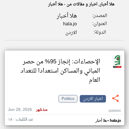
هلا أخبار, اخبار و مقالات من - هلا أخبار
هلا أخبار
المصدر:
klyoum.com
تغيير الدولة
العنوان:
hala.jo
تعبر
مصادر الأخبار من الاردن
المقالات
الدولة:
الاردن
الموجوده
اخبار الاردن على مدار الساعة
هنا عن
وجهة
نظر
أهم اخبار الاردن العاجلة والمباشرة
كاتبيها.
الإحصاءات: إنجاز 95% من حصر
المباني والمساكن استعدادا للتعداد
العام
اخبار الاردن
Politics
Jun 28, 2026
منذ شهر
QW38DX
عدد الكلمات: ١٨٠
•
hala.jo
هلا أخبار