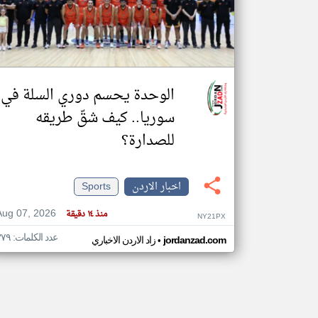
تعبر
المقالات
الموجوده
الوحدة يحسم دوري السلة في
هنا عن
وجهة
نظر
سوريا.. كيف شقّ طريقه
كاتبيها.
للصدارة؟
اخبار الاردن
Sports
Aug 07, 2026
منذ ١٤ دقيقة
NY21PX
عدد الكلمات: ٣٧٩
•
jordanzad.com
زاد الاردن الاخباري