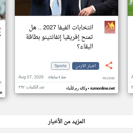
انتخابات الفيفا 2027 .. هل
تمنح إفريقيا إنفانتينو بطاقة
البقاء؟
اخبار الاردن
Sports
Aug 07, 2026
منذ ٤ ساعات
RK28NB
E
عدد الكلمات: ٢٩٢
•
rumonline.net
وكالة رم للأنباء
m
المزيد من الأخبار