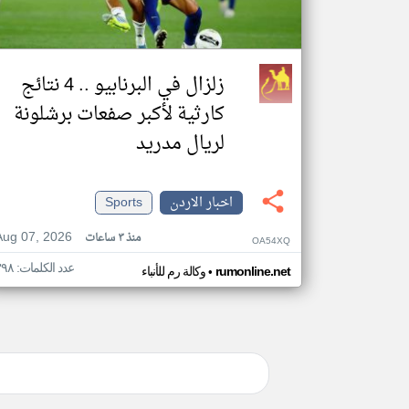
زلزال في البرنابيو .. 4 نتائج
كارثية لأكبر صفعات برشلونة
لريال مدريد
اخبار الاردن
Sports
Aug 07, 2026
منذ ٣ ساعات
OA54XQ
عدد الكلمات: ٣٩٨
•
rumonline.net
وكالة رم للأنباء