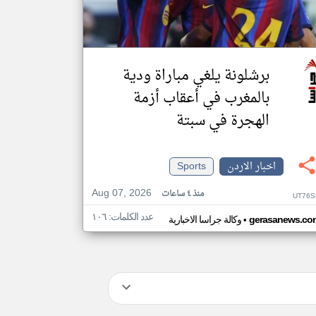
برشلونة يلغي مباراة ودية
بالمغرب في أعقاب أزمة
الهجرة في سبتة
اخبار الاردن
Sports
Aug 07, 2026
منذ ٤ ساعات
UT76S
عدد الكلمات: ١٠٦
•
gerasanews.co
وكالة جراسا الاخبارية