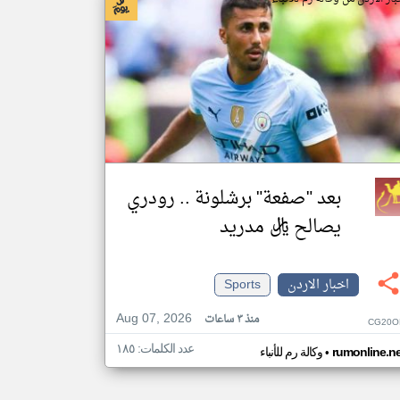
بعد "صفعة" برشلونة .. رودري
يصالح ريال مدريد
اخبار الاردن
Sports
Aug 07, 2026
منذ ٣ ساعات
CG20O
عدد الكلمات: ١٨٥
•
rumonline.ne
وكالة رم للأنباء