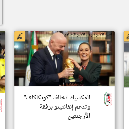
اخبار الاردن من زاد الاردن الاخباري
اخ
المكسيك تخالف "كونكاكاف"
وتدعم إنفانتينو برفقة
الأرجنتين