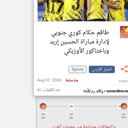
klyoum.com
تغيير الدولة
مصادر الأخبار من الاردن
طاقم حكام كوري جنوبي
اخبار الاردن على مدار الساعة
لإدارة مباراة الحسين إربد
أهم اخبار الاردن العاجلة والمباشرة
وباختاكور الأوزبكي
اخبار الاردن
Sports
Aug 07, 2026
منذ ساعة
XS95A
عدد الكلمات: ٧٤
•
rumonline.ne
وكالة رم للأنباء
منذ
منذ
منذ
ساعة
يوم
يوم
و٣مقالات مشابهة من مصادر أخرى