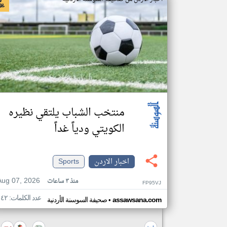
منتخب الشباب يلتقي نظيره
الكويتي ودياً غداً
اخبار الاردن
Sports
Aug 07, 2026
منذ ٣ ساعات
FP95VJ
عدد الكلمات: ١٤٢
•
assawsana.com
صحيفة السوسنة الأردنية