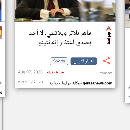
قاهر بلاتر وبلاتيني: لا أحد
يصدق اعتذار إنفانتينو
اخبار الاردن
Sports
Aug 07, 2026
منذ ٢٠ دقيقة
CM00OX
عدد الكلمات: ٢١٧
•
L
gerasanews.com
وكالة جراسا الاخبارية
t