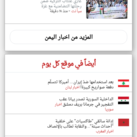
غازي عنتاب التركية ضمن
رحلتها التضامنية مع غزة
-
سبأ نت
منذ ١٨ دقيقة
المزيد من اخبار اليمن
أيضاً في موقع كل يوم
بعد استخدامها ضدّ إيران... أميركا تتسلّم
دفعة صواريخ كبيرة!
اخبار لبنان
الداخلية السورية تصدر بيانا عقب
التفجير في جرمانا بريف دمشق
اخبار
سوريا
إدانة سائقي "طاكسيات" على خلفية
"أحداث سبتة".. والنقابة تطالب بالإنصاف
اخبار المغرب