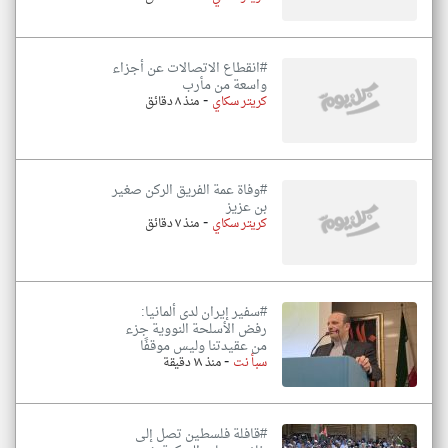
#انقطاع الاتصالات عن أجزاء
واسعة من مأرب
-
كريتر سكاي
منذ ٨ دقائق
#وفاة عمة الفريق الركن صغير
بن عزيز
-
كريتر سكاي
منذ ٧ دقائق
#سفير إيران لدى ألمانيا:
رفض الأسلحة النووية جزء
من عقيدتنا وليس موقفًا
-
سبأ نت
منذ ١٨ دقيقة
#قافلة فلسطين تصل إلى