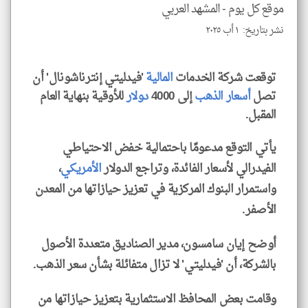
موقع كل يوم -
المشهد العربي
الا
للمق
نشر بتاريخ: ١ أب ٢٠٢٥
توقعت شركة الخدمات
المالية
'فيدليتي إنترناشونال' أن
تصل
أسعار
الذهب
إلى 4000
دولار
للأوقية بنهاية العام
klyoum.com
المقبل.
يأتي التوقع مدعومًا باحتمالية خفض الاحتياطي
الفيدرالي لأسعار الفائدة، وتراجع الدولار
الأمريكي
،
واستمرار البنوك المركزية في تعزيز حيازاتها من المعدن
الأصفر.
أوضح إيان سامسون، مدير الصناديق متعددة الأصول
بالشركة، أن 'فيدليتي' لا تزال متفائلة بشأن سعر الذهب.
وقامت بعض المحافظ الاستثمارية بتعزيز حيازاتها من