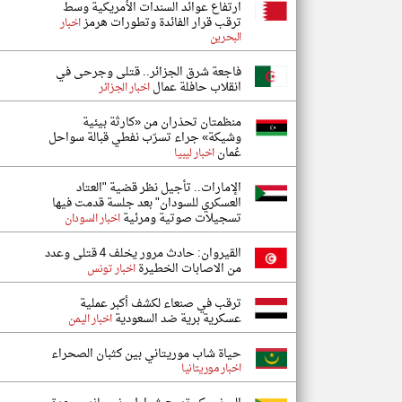
ارتفاع عوائد السندات الأمريكية وسط
ترقب قرار الفائدة وتطورات هرمز
اخبار
البحرين
فاجعة شرق الجزائر.. قتلى وجرحى في
انقلاب حافلة عمال
اخبار الجزائر
منظمتان تحذران من «كارثة بيئية
وشيكة» جراء تسرّب نفطي قبالة سواحل
عُمان
اخبار ليبيا
الإمارات.. تأجيل نظر قضية "العتاد
العسكري للسودان" بعد جلسة قدمت فيها
تسجيلات صوتية ومرئية
اخبار السودان
القيروان: حادث مرور يخلف 4 قتلى وعدد
من الاصابات الخطيرة
اخبار تونس
ترقب في صنعاء لكشف أكبر عملية
عسكرية برية ضد السعودية
اخبار اليمن
حياة شاب موريتاني بين كثبان الصحراء
اخبار موريتانيا