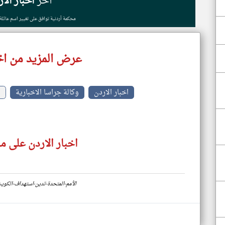
أخر
اخبار الا
محكمة أردنية توافق على تغيير اسم عائل
عرض المزيد من اخب
اخبار الاردن
وكالة جراسا الاخبارية
س
اخبار الاردن على م
https://www.klyoum.com/jordan-news/ar/96-الأمم-المتحدة-تدين-است