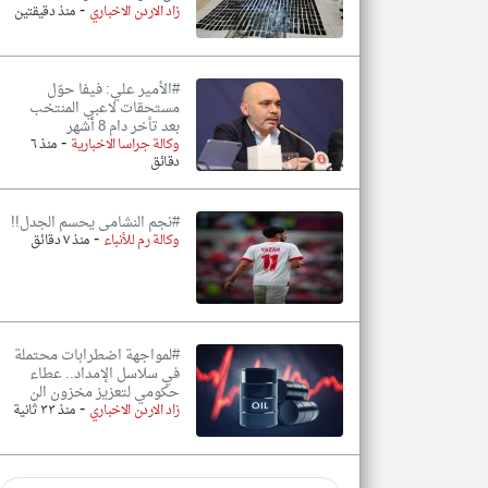
-
زاد الاردن الاخباري
منذ دقيقتين
#الأمير علي: فيفا حوّل
مستحقات لاعبي المنتخب
بعد تأخر دام 8 أشهر
-
وكالة جراسا الاخبارية
منذ ٦
دقائق
#نجم النشامى يحسم الجدل!!
-
وكالة رم للأنباء
منذ ٧ دقائق
#لمواجهة اضطرابات محتملة
في سلاسل الإمداد.. عطاء
حكومي لتعزيز مخزون الن
-
زاد الاردن الاخباري
منذ ٣٣ ثانية