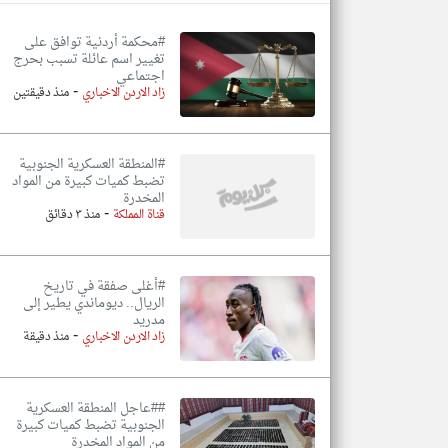
#محكمة أردنية توافق على
تغيير اسم عائلة تسبب بحرج
اجتماعي
-
تعبر
زاد الاردن الاخباري
منذ دقيقتين
المقالات
الموجوده
هنا عن
وجهة
نظر
#المنطقة العسكرية الجنوبية
كاتبيها.
تضبط كميات كبيرة من المواد
المخدرة
-
قناة المملكة
منذ ٣ دقائق
#أغلى صفقة في تاريخ
الريال.. ديوماندي يطير إلى
مدريد
-
زاد الاردن الاخباري
منذ دقيقة
##عاجل المنطقة العسكرية
الجنوبية تضبط كميات كبيرة
من المواد المخدرة