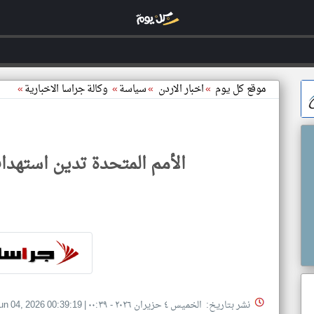
موقع كل يوم
»
اخبار الاردن
»
سياسة
»
وكالة جراسا الاخبارية
»
الأمم المتحدة تدين استهدا
نشر بتاريخ: الخميس ٤ حزيران ٢٠٢٦ - ٠٠:٣٩
|
un 04, 2026 00:39:19