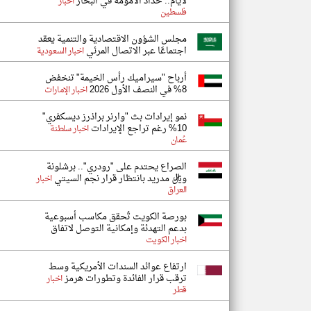
لأيام.. حداد الأمومة في البحار
اخبار
فلسطين
مجلس الشؤون الاقتصادية والتنمية يعقد
اجتماعًا عبر الاتصال المرئي
اخبار السعودية
أرباح "سيراميك رأس الخيمة" تنخفض
8% في النصف الأول 2026
اخبار الإمارات
نمو إيرادات بث "وارنر براذرز ديسكفري"
10% رغم تراجع الإيرادات
اخبار سلطنة
عُمان
الصراع يحتدم على "رودري".. برشلونة
وريال مدريد بانتظار قرار نجم السيتي
اخبار
العراق
بورصة الكويت تُحقق مكاسب أسبوعية
بدعم التهدئة وإمكانية التوصل لاتفاق
اخبار الكويت
ارتفاع عوائد السندات الأمريكية وسط
ترقب قرار الفائدة وتطورات هرمز
اخبار
قطر