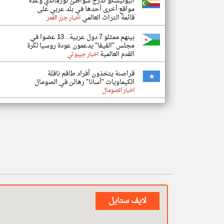
اليونيسكو تدرج شواطئ نورماندي وعدة
مواقع أخرى أحدها في بلد عربي على
قائمة التراث العالمي
اخبار جزر القمر
بينهم ممثلو 7 دول عربية.. 13 عضوا في
مجلس "الفيفا" يدعمون عودة روسيا لكرة
القدم العالمية
اخبار جيبوتي
قراصنة يتخذون أفراد طاقم ناقلة
الكيماويات "أسانا" رهائن في الصومال
اخبار الصومال
لايف ستايل