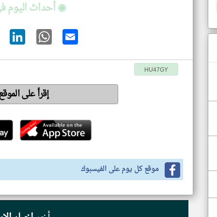
◉ أحداث اليوم في
HU47GY
إقرأ على الموق
موقع كل يوم على الفيسبوك