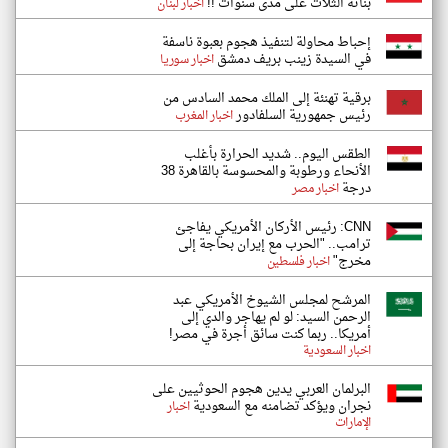
بناته الثلاث على مدى سنوات !!
اخبار لبنان
إحباط محاولة لتنفيذ هجوم بعبوة ناسفة
في السيدة زينب بريف دمشق
اخبار سوريا
برقية تهنئة إلى الملك محمد السادس من
رئيس جمهورية السلفادور
اخبار المغرب
الطقس اليوم.. شديد الحرارة بأغلب
الأنحاء ورطوبة والمحسوسة بالقاهرة 38
درجة
اخبار مصر
CNN: رئيس الأركان الأمريكي يفاجئ
ترامب.. "الحرب مع إيران بحاجة إلى
مخرج"
اخبار فلسطين
المرشح لمجلس الشيوخ الأمريكي عبد
الرحمن السيد: لو لم يهاجر والدي إلى
أمريكا.. ربما كنت سائق أجرة في مصر!
اخبار السعودية
البرلمان العربي يدين هجوم الحوثيين على
نجران ويؤكد تضامنه مع السعودية
اخبار
الإمارات