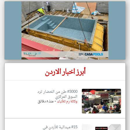
أبرز اخبار الاردن
#3000 طن من الخضار ترد
السوق المركزي
-
وكالة رم للأنباء
منذ ٨ دقائق
#15 ميدالية للأردن في