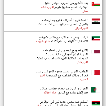
بعد 5 أشهر من الحرب.. بوادر اتفاق
"وشيك" لفتح مضيق هرمز
اخبار سلطنة
عُمان
"الصادقون": أطراف خارجية توسلت
بالعراق لضمان عدم الرد على الاعتداءات
اخبار العراق
ترامب ينفي دعم نائبه دي فانس كمرشح
للانتخابات الرئاسية عام 2028
اخبار الكويت
إلغاء تصريح الوصول إلى المعلومات
السرية لوزير أمريكي سابق بسبب"
تسريبات الطائرة المهداة لترامب من قطر"
اخبار قطر
البرلمان العربي يدين هجوم الحوثيين على
نجران ويؤكد تضامنه مع السعودية
اخبار
البحرين
الجزائري ابن ناصر يودع جماهير ميلان
بعد إنهاء عقده مع النادي
اخبار الجزائر
تسليم مدرستين جديدتين في أبوقرين
بمصراتة خلال العام الدراسي الجديد