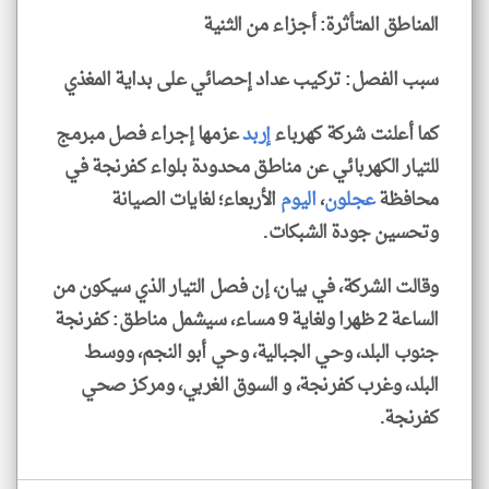
المناطق المتأثرة: أجزاء من الثنية
سبب الفصل: تركيب عداد إحصائي على بداية المغذي
كما أعلنت شركة كهرباء
إربد
عزمها إجراء فصل مبرمج
للتيار الكهربائي عن مناطق محدودة بلواء كفرنجة في
محافظة
عجلون
،
اليوم
الأربعاء؛ لغايات الصيانة
وتحسين جودة الشبكات.
وقالت الشركة، في بيان، إن فصل التيار الذي سيكون من
الساعة 2 ظهرا ولغاية 9 مساء، سيشمل مناطق: كفرنجة
جنوب البلد، وحي الجبالية، وحي أبو النجم، ووسط
البلد، وغرب كفرنجة، و السوق الغربي، ومركز صحي
كفرنجة.