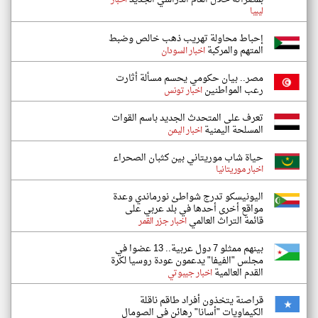
اخبار
ليبيا
إحباط محاولة تهريب ذهب خالص وضبط
المتهم والمركبة
اخبار السودان
مصر.. بيان حكومي يحسم مسألة أثارت
رعب المواطنين
اخبار تونس
تعرف على المتحدث الجديد باسم القوات
المسلحة اليمنية
اخبار اليمن
حياة شاب موريتاني بين كثبان الصحراء
اخبار موريتانيا
اليونيسكو تدرج شواطئ نورماندي وعدة
مواقع أخرى أحدها في بلد عربي على
قائمة التراث العالمي
اخبار جزر القمر
بينهم ممثلو 7 دول عربية.. 13 عضوا في
مجلس "الفيفا" يدعمون عودة روسيا لكرة
القدم العالمية
اخبار جيبوتي
قراصنة يتخذون أفراد طاقم ناقلة
الكيماويات "أسانا" رهائن في الصومال