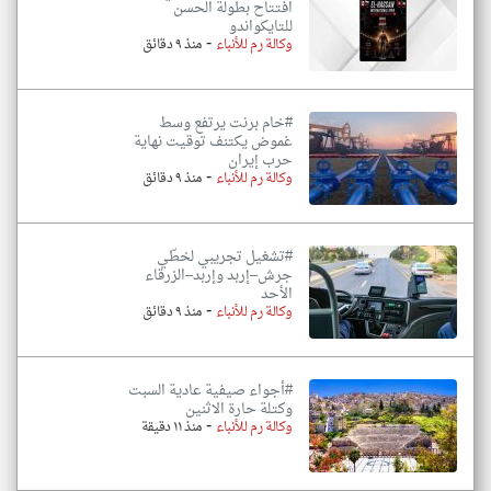
افتتاح بطولة الحسن
للتايكواندو
-
وكالة رم للأنباء
منذ ٩ دقائق
#خام برنت يرتفع وسط
غموض يكتنف توقيت نهاية
حرب إيران
-
وكالة رم للأنباء
منذ ٩ دقائق
#تشغيل تجريبي لخطّي
جرش–إربد وإربد–الزرقاء
الأحد
-
وكالة رم للأنباء
منذ ٩ دقائق
#أجواء صيفية عادية السبت
وكتلة حارة الاثنين
-
وكالة رم للأنباء
منذ ١١ دقيقة